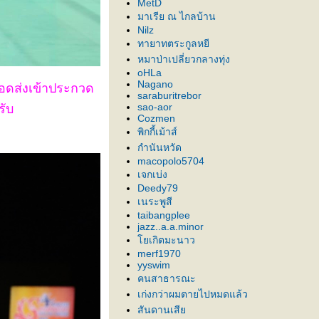
MetD
มาเรีย ณ ไกลบ้าน
Nilz
ทายาทตระกูลหยี
หมาป่าเปลี่ยวกลางทุ่ง
oHLa
Nagano
ยอดส่งเข้าประกวด
saraburitrebor
sao-aor
รับ
Cozmen
พิกกี้เม้าส์
กำนันหวัด
macopolo5704
เจกเบ่ง
Deedy79
เนระพูสี
taibangplee
jazz..a.a.minor
เกิตมะนาว
merf1970
yyswim
คนสาธารณะ
เก่งกว่าผมตายไปหมดแล้ว
สันดานเสี