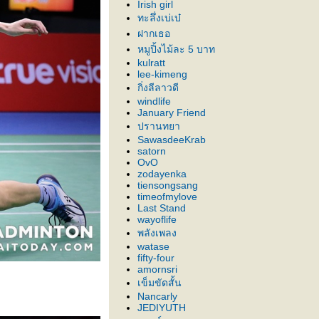
Irish girl
ทะลึ่งเบ่เบ๋
ฝากเธอ
หมูปิ้งไม้ละ 5 บาท
kulratt
lee-kimeng
กิ่งลีลาวดี
windlife
January Friend
ปรานทยา
SawasdeeKrab
satorn
OvO
zodayenka
tiensongsang
timeofmylove
Last Stand
wayoflife
พลังเพลง
watase
fifty-four
amornsri
เข็มขัดสั้น
Nancarly
JEDIYUTH