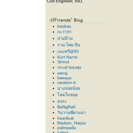
Civil Engineer, RID.
basbas
กะว่าก๋า
ป่ามป๊าม
ราม-ไทย-จีน
มงหวี่@93
Kurt Narris
Sirinut
กระต่ายลงพุง
weraj
kawaya
random-4
นางน่อยน้อ
สดในซอ
สอระ
BaNgRaK
วันวานที่ผ่านมา
heartkub
Madam_Hatyai
palmpada
satiga