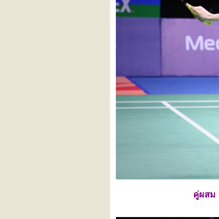
International Series 2025
CIPUTRA HANOI - YONEX
SUNRISE Vietnam
International Challenge 2025
YONEX Swiss Open 2025
YONEX All England Open
Badminton Championships
2025
Orleans Masters Badminton
2025 presented by VICTOR
YONEX German Open 2025
TSINGTAO Badminton Asia
Mixed Team Championship
2025
PRINCESS SIRIVANNAVARI
Thailand Masters 2025
DAIHATSU Indonesia
Masters 2025
YONEX-SUNRISE India
Open 2025
PETRONAS Malaysia Open
2025
HSBC BWF World Tour
Finals 2024
Syed Modi India International
คู่ผสม
2024
LI-NING China Masters 2024
Kumamoto Masters Japan