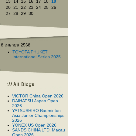
13
14
15
16
17
18
19
20
21
22
23
24
25
26
27
28
29
30
8 เมษายน 2568
TOYOTA PHUKET
International Series 2025
VICTOR China Open 2026
DAIHATSU Japan Open
2026
YATSUSHIRO Badminton
Asia Junior Championships
2026
YONEX US Open 2026
SANDS CHINA LTD. Macau
Open 2026