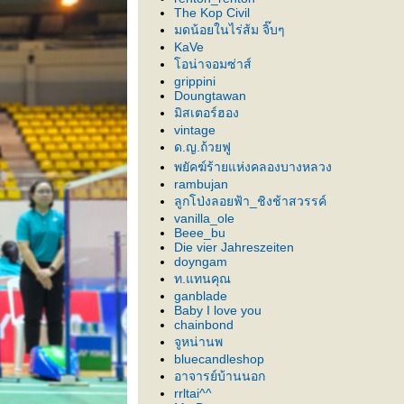
The Kop Civil
มดน้อยในไร่ส้ม จิ๊บๆ
KaVe
อน่าจอมซ่าส์
grippini
Doungtawan
มิสเตอร์ฮอง
vintage
ด.ญ.ถ้วยฟู
พยัคฆ์ร้ายแห่งคลองบางหลวง
rambujan
ลูกโป่งลอยฟ้า_ชิงช้าสวรรค์
vanilla_ole
Beee_bu
Die vier Jahreszeiten
doyngam
ท.แทนคุณ
ganblade
Baby I love you
chainbond
จูหน่านพ
bluecandleshop
อาจารย์บ้านนอก
rrltai^^