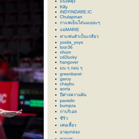
บงค์คุง
Killy
INDYINDARE.IC
Chulapinan
กาแฟเย็นใส่นมเยอะๆ
ม่MARIE
หาแฟนตัวเป็นเกลียว
yosita_yoyo
toor36
nhum
cd2lucky
hangover
มน ๆ กลม ๆ
greenbaret
garoy
chaybu
aorta
ปีศาจความฝัน
pavielin
bumpza
กาบริเอล
ชีริว
เศษเสี้ยว
อาคุงกล่อง
หอมกร