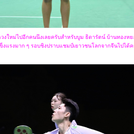
ดวงใหม่ไปอีกคนนึงเลยครับสำหรับบูม ธิดารัตน์ บ้านทองห
แข็งแรงมาก ๆ รอบชิงปราบแชมป์เยาวชนโลกจากจีนไปได้ค