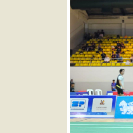
2026
HSBC BWF World Tour
Finals 2025
Badminton SEA Games 2025
SYED MODI India
International 2025
ตโยต้าชิงชนะเลิศแห่ง
ประเทศไทย ประจำปี 2568
SATHIO GROUP Australian
Open 2025
Kumamoto Masters Japan
2025
IKSAN VICTOR Korea
Masters 2025
YONEX French Open 2025
VICTOR Denmark Open
2025
YONEX SUNRISE BWF
World Junior Championships
2025
CLASH OF CLANS Arctic
Open 2025 powered by
YONEX
SUWON VICTOR Korea
Open 2025
LI-NING China Masters 2025
LI-NING Hong Kong Open