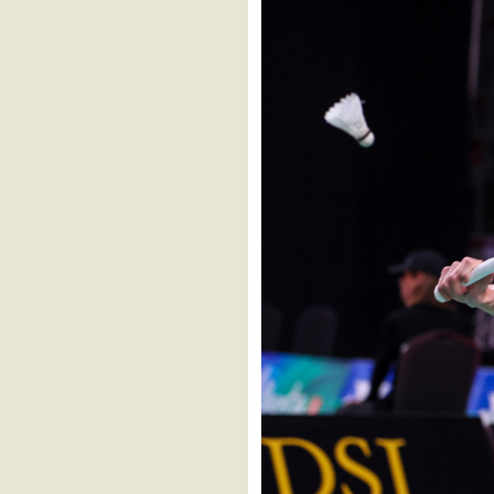
2024
Korea Masters 2024
VICTOR Denmark Open
2024
YONEX BWF World Junior
Championships 2024
BWF World Junior Mixed
Team Championships 2024
Sands China Ltd. Macau
Open Badminton 2024
VICTOR China Open 2024
LI-NING Hong Kong Open
2024
YONEX Taipei Open 2024
Korea Open 2024
DAIHATSU Japan Open
2024
Paris2024
YONEX Canada Open 2024
BNI Badminton Asia Junior
Championships 2024
(Individual)
YONEX US Open 2024
VICTOR Kaohsiung Masters
2024
SATHIO GROUP Australian
Open 2024
KAPAL API Indonesia Open