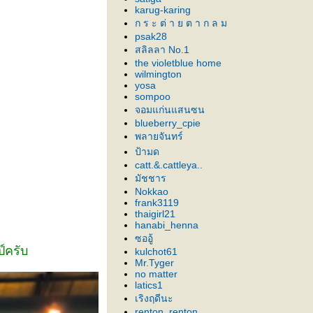
karug-karing
ก ร ะ ต่ า ย ต า ก ล ม
psak28
สลิลลา No.1
the violetblue home
wilmington
yosa
sompoo
จอมแก่นแสนซน
blueberry_cpie
พลายจันทร์
ป้ามด
catt.&.cattleya..
มัชชาร
Nokkao
frank3119
thaigirl21
hanabi_henna
ซออู้
์ครับ
kulchot61
Mr.Tyger
no matter
latics1
เริงฤดีนะ
renton_renton