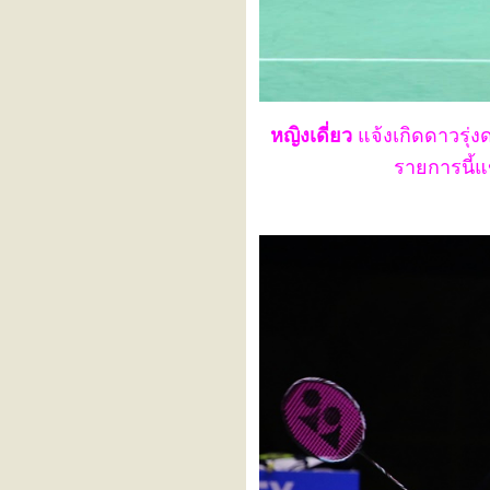
2025
BAOJI China Masters 2025
TotalEnergies BWF World
Championships 2025
SANDS CHINA LTD Macau
Open 2025
WONDR Badminton Asia
Junior Championships 2025
หญิงเดี่ยว
จ้งเกิดดาวรุ่ง
(Individual
รายการนี้
VICTOR China Open 2025
DAIHATSU Japan Open
2025
YONEX Canada Open 2025
YONEX US Open 2025
KAPAL API Indonesia Open
2025
KFF Singapore Badminton
Open 2025
PERODUA Malaysia Masters
2025
TOYOTA Thailand Open
2025
TotalEnergies BWF
Sudirman Cup Finals 2025
BANK OF NINGBO
Badminton Asia
Championships 2025
TOYOTA PHUKET