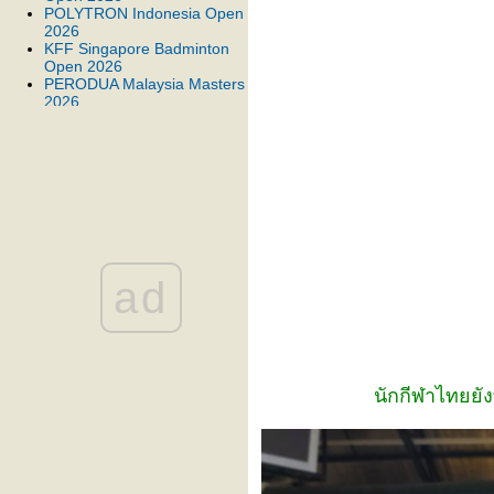
POLYTRON Indonesia Open
2026
KFF Singapore Badminton
Open 2026
PERODUA Malaysia Masters
2026
TOYOTA Thailand Open
2026
BWF Thomas & Uber Cup
Finals 2026
BANK OF NINGBO
Badminton Asia
Championships 2026
Orleans Masters Badminton
2026 presented by VICTOR
YONEX Swiss Open 2026
ad
YONEX All England Open
Badminton Championships
2026
TSINGTAO Badminton Asia
Team Championships 2026
PRINCESS SIRIVANNAVARI
นักกีฬาไทยยั
Thailand Masters 2026
DAIHATSU Indonesia
Masters 2026
YONEX-SUNRISE India
Open 2026
PETRONAS Malaysia Open