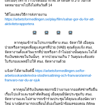
ต่เนิ่นๆ เพราะว่าไปรษณีย์อาจใช้เวลาเดินทาง 2-3 วันก็ได้
จดหมายอาจไปถึงไม่ทันวันที่ 14
วิดีโอแสดงวิธีการส่งรายงาน
https://arbetsformedlingen.se/play/film/sahar-gor-du-for-att-
aktivitetsrapportera
หากคุณเข้าร่วมโปรแกรมที่ทาง สนง. จัดหาให้ เมื่อคุณ
ป่วยหรือลาหยุดเพื่อดูแลบุตรที่ป่วย (VAB) คุณต้องแจ้ง สนง.
จัดหางานตั้งแต่วันแรกที่ป่วยหรือลา ถ้าไม่อย่างนั้นคุณจะไม่ได้
รับเงินชดเชยในวันนั้นๆ หากป่วยนานเกิน 7 วันคุณจะต้องส่ง
บรับรองแพทย์ไปให้ สนง. จัดหางานด้ว
จ้งลาได้ตามลิงค์นี้
https://arbetsformedlingen.se/for-
arbetssokande/extra-stod/ersattning-och-franvaro/anmal-
franvaro-nar-du-ar-sjuk
หากคุณได้รับเงินชดเชยกรณีว่างงานจากออคัสซ่าหรือยื่น
เรื่องไปแล้วและรอคำตัดสินอยู่ เมื่อคุณมีนัดประชุมกับ สนง.
จัดหางานและไม่สามารถเข้าร่วมประชุมได้คุณจะต้องนัดเวลา
หม่ บางนัดสามารถเปลี่ยนได้เองในหน้าข้อมูลของคุณ (Mina