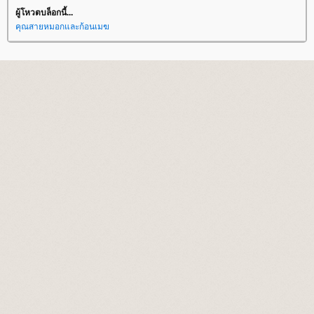
ผู้โหวตบล็อกนี้...
คุณสายหมอกและก้อนเมฆ