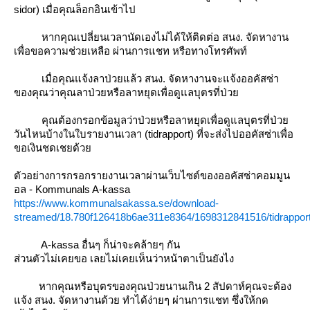
sidor) เมื่อคุณล็อกอินเข้าไป
หากคุณเปลี่ยนเวลานัดเองไม่ได้ให้ติดต่อ สนง. จัดหางาน
เพื่อขอความช่วยเหลือ ผ่านการแชท หรือทางโทรศัพท์
เมื่อคุณแจ้งลาป่วยแล้ว สนง. จัดหางานจะแจ้งออคัสซ่า
ของคุณว่าคุณลาป่วยหรือลาหยุดเพื่อดูแลบุตรที่ป่ว
คุณต้องกรอกข้อมูลว่าป่วยหรือลาหยุดเพื่อดูแลบุตรที่ป่ว
วันไหนบ้างในใบรายงานเวลา (tidrapport) ที่จะส่งไปออคัสซ่าเพื่อ
ขอเงินชดเชยด้ว
ตัวอย่างการกรอกรายงานเวลาผ่านเว็บไซต์ของออคัสซ่าคอมมูน
อล - Kommunals A-kassa
https://www.kommunalsakassa.se/download-
streamed/18.780f126418b6ae311e8364/1698312841516/tidrappor
A-kassa อื่นๆ ก็น่าจะคล้ายๆ กัน
ส่วนตัวไม่เคยขอ เลยไม่เคยเห็นว่าหน้าตาเป็นยังไง
หากคุณหรือบุตรของคุณป่วยนานเกิน 2 สัปดาห์คุณจะต้อง
จ้ง สนง. จัดหางานด้วย ทำได้ง่ายๆ ผ่านการแชท ซึ่งให้กด