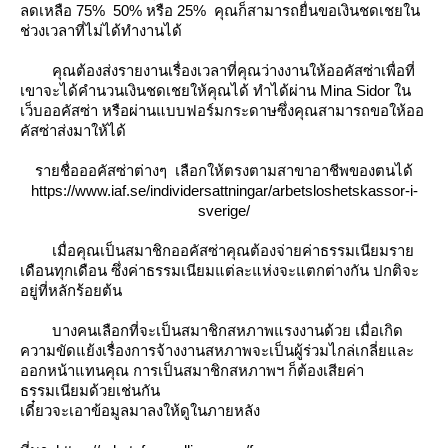
ลดเหลือ 75% 50% หรือ 25% คุณก็สามารถยื่นขอเงินชดเชยใน
ช่วงเวลาที่ไม่ได้ทำงานได้
คุณต้องส่งรายงานเรื่องเวลาที่คุณว่างงานให้ออคัสซ่าเพื่อที่
เขาจะได้คำนวนเงินชดเชยให้คุณได้ ทำได้ผ่าน Mina Sidor ใน
เว็บออคัสซ่า หรือผ่านแบบฟอร์มกระดาษซึ่งคุณสามารถขอให้ออ
คัสซ่าส่งมาให้ได้
รายชื่อออคัสซ่าต่างๆ เลือกให้ตรงตามสาขาอาชีพของตนได้
https://www.iaf.se/individersattningar/arbetsloshetskassor-i-
sverige/
เมื่อคุณเป็นสมาชิกออคัสซ่าคุณต้องจ่ายค่าธรรมเนียมรา
เดือนทุกเดือน ซึ่งค่าธรรมเนียมแต่ละแห่งจะแตกต่างกัน ปกติจะ
อยู่ที่หลักร้อยต้น
บางคนเลือกที่จะเป็นสมาชิกสหภาพแรงงานด้วย เมื่อเกิด
ความขัดแย้งเรื่องการจ้างงานสหภาพจะเป็นผู้ร่วมไกล่เกลี่ยและ
ออกหน้าแทนคุณ การเป็นสมาชิกสหภาพฯ ก็ต้องเสียค่า
ธรรมเนียมด้วยเช่นกัน
เดี๋ยวจะเอาข้อมูลมาลงให้ดูในภายหลัง