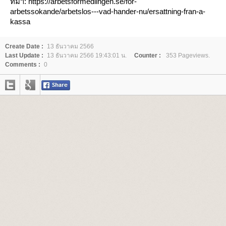
ที่มา:
https://arbetsformedlingen.se/for-
arbetssokande/arbetslos---vad-hander-nu/ersattning-fran-a-
kassa
Create Date :
13 ธันวาคม 2566
Last Update :
13 ธันวาคม 2566 19:43:01 น.
Counter :
353 Pageviews.
Comments :
0