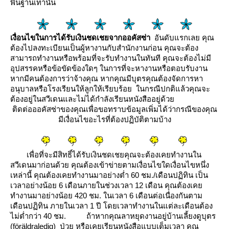
พื้นฐานเท่านั้น
เงื่อนไขในการได้รับเงินชดเชยจากออคัสซ่า
อันดับแรกเลย คุณ
ต้องไปลงทะเบียนเป็นผู้หางานกับสำนักงานก่อน
คุณจะต้อง
สามารถทำงานหรือพร้อมที่จะรับทำงานในทันที
คุณจะต้องไม่มี
อุปสรรคหรือข้อขัดข้องใดๆ ในการที่จะหางานหรือตอบรับงาน
หากมีคนต้องการว่าจ้างคุณ
หากคุณมีบุตรคุณต้องจัดการหา
อนุบาลหรือโรงเรียนให้ลูกให้เรียบร้อ
นกรณีปกติแล้วคุณจะ
ต้องอยู่ในสวีเดนและไม่ได้กำลังเรียนหนังสืออยู่ด้ว
ติดต่อออคัสซ่าของคุณเพื่อขอทราบข้อมูลเพิ่มได้ว่ากรณีของคุณ
มีเงื่อนไขอะไรที่ต้องปฏิบัติตามบ้าง
เพื่อที่จะมีสิทธิ์ได้รับเงินชดเชยคุณจะต้องเคยทำงานใน
สวีเดนมาก่อนด้วย คุณต้องเข้าข่ายตามเงื่อนไขใดเงื่อนไขหนึ่ง
เหล่านี้
คุณต้องเคยทำงานมาอย่างต่ำ 60 ชม./เดือนปฏิทิน เป็น
เวลาอย่างน้อย 6 เดือนภายในช่วงเวลา 12 เดือน
คุณต้องเค
ทำงานมาอย่างน้อย 420 ชม. ในเวลา 6 เดือนต่อเนื่องกันตาม
เดือนปฏิทิน ภายในเวลา 1 ปี โดยเวลาทำงานในแต่ละเดือนต้อง
ไม่ต่ำกว่า 40 ชม.
ถ้าหากคุณลาหยุดงานอยู่บ้านเลี้ยงดูบุตร
(föräldraledig) ป่วย หรือเคยเรียนหนังสือแบบเต็มเวลา คุณ