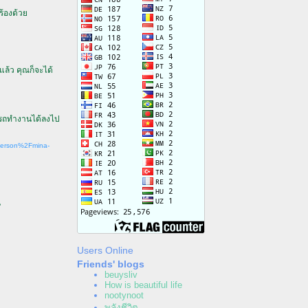
ำร้องด้ว
้ว คุณก็จะได้
มารถทำงานได้ลงไป
tperson%2Fmina-
น
Users Online
Friends' blogs
beuysliv
How is beautiful life
nootynoot
พลังชีวิต