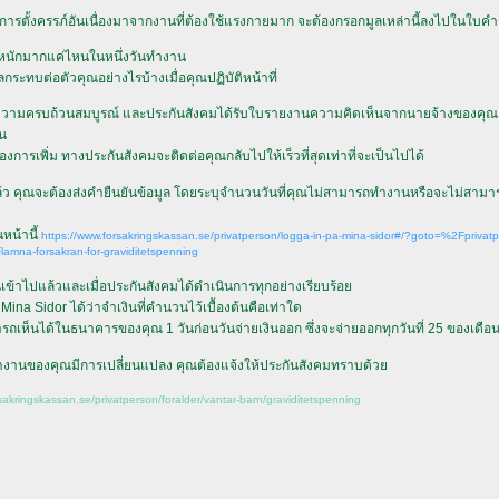
ารตั้งครรภ์อันเนื่องมาจากงานที่ต้องใช้แรงกายมาก จะต้องกรอกมูลเหล่านี้ลงไปในใบค
้นหนักมากแค่ไหนในหนึ่งวันทำงาน
ลกระทบต่อตัวคุณอย่างไรบ้างเมื่อคุณปฏิบัติหน้าที่
วามครบถ้วนสมบูรณ์ และประกันสังคมได้รับใบรายงานความคิดเห็นจากนายจ้างของคุณแล
ัน
้องการเพิ่ม ทางประกันสังคมจะติดต่อคุณกลับไปให้เร็วที่สุดเท่าที่จะเป็นไปได้
นแล้ว คุณจะต้องส่งคำยืนยันข้อมูล โดยระบุจำนวนวันที่คุณไม่สามารถทำงานหรือจะไม่สา
นหน้านี้
https://www.forsakringskassan.se/privatperson/logga-in-pa-mina-sidor#/?goto=%2Fpriva
lamna-forsakran-for-graviditetspenning
ันเข้าไปแล้วและเมื่อประกันสังคมได้ดำเนินการทุกอย่างเรียบร้อ
ina Sidor ได้ว่าจำเงินที่คำนวนไว้เบื้องต้นคือเท่าใด
รถเห็นได้ในธนาคารของคุณ 1 วันก่อนวันจ่ายเงินออก ซึ่งจะจ่ายออกทุกวันที่ 25 ของเดือ
ำงานของคุณมีการเปลี่ยนแปลง คุณต้องแจ้งให้ประกันสังคมทราบด้ว
rsakringskassan.se/privatperson/foralder/vantar-barn/graviditetspenning