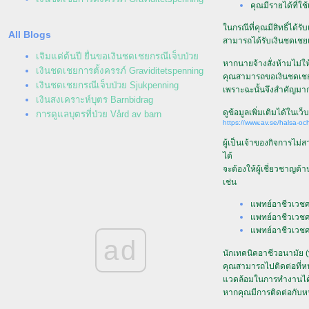
คุณมีรายได้ที่ใ
นกรณีที่คุณมีสิทธิ์ได้ร
All Blogs
สามารถได้รับเงินชดเชยเ
เจิมแต่ต้นปี ยื่นขอเงินชดเชยกรณีเจ็บป่ว
หากนายจ้างสั่งห้ามไม่
เงินชดเชยการตั้งครรภ์ Graviditetspenning
คุณสามารถขอเงินชดเชยกร
เงินชดเชยกรณีเจ็บป่วย Sjukpenning
เพราะฉะนั้นจึงสำคัญมากท
เงินสงเคราะห์บุตร Barnbidrag
ดูข้อมูลเพิ่มเติมได้ใ
การดูแลบุตรที่ป่วย Vård av barn
https://www.av.se/halsa-oc
ผู้เป็นเจ้าของกิจการไ
ได้
จะต้องให้ผู้เชี่ยวชาญด
เช่น
พทย์อาชีวเวชศา
พทย์อาชีวเวชศา
พทย์อาชีวเวชศาส
ad
นักเทคนิคอาชีวอนามัย (
คุณสามารถไปติดต่อที่หน
วดล้อมในการทำงานได
หากคุณมีการติดต่อกับหน