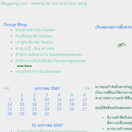
Bloggang.com : weblog for you and your gang
Group Blog
เงินชดเชยการตั้งครร
สวนบ้านฉัน My Garden
กินเพื่ออยู่ My Kitchen
เล่าสู่กันฟัง My Stories
สาระน่ารู้ - Bra att veta
สำนักงานจัดหางาน Arbetsförmedlingen
สำนักงานประกันสังคม Försäkringskassan
กรมสรรพากร Skatteverket
หากคุณกำลังตั้งครรภ์อย
<<
มกราคม 2567
>>
เป็นงานที่ต้องใช้แรงก
1
2
3
4
5
6
สามารถหางานหน้าที่อื่
7
8
9
10
11
12
13
14
15
16
17
18
19
20
คุณมีสิทธิ์ขอเงินชดเชยก
21
22
23
24
25
26
27
28
29
30
31
มีงานทำที่สวีเ
มีความเสี่ยงต่
11 มกราคม 2567
หากนายจ้างของคุ
เงินชดเชยการตั้งครรภ์ Graviditetspenning