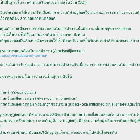
ช้เป็นพื้นฐานในการคำนวนเงินชดเชยกรณีเจ็บป่วย (SGI)
ับเงินชดเชยกรณีตั้งครรภ์อันเนื่องมาจากงานที่ทำอยู่ต้องใช้แรงกายมาก เช่น การยกของหนั
ร็วที่สุดคือ 60 วันก่อนกำหนดคลอด
ให้คุณทำงานเนื่องจากสภาพแวดล้อมในการทำงานนั้นมีความเสี่ยงต่อสุขภาพของคุณ
ณีตั้งครรภ์ได้ตั้งแต่วันแรกที่นายจ้างออกคำสั่งห้าม
ี่คุณจะต้องยื่นเรื่องขอเงินชดเชยให้เร็วที่สุดหลังจากที่ได้รับทราบคำสั่งห้ามของนายจ้าง
นเว็บกรมสภาพแวดล้อมในการทำงาน
(Arbetsmiljöverket)
h-sakerhet/graviditet-och-amning/
ม่สามารถให้การรับรองตัวเองว่าไม่สามารถทำงานอันเนื่องมาจากสภาพแวดล้อมในการทำงาน
้านสภาพแวดล้อมในการทำงานเป็นผู้ประเมินให้
สตร์ (Yrkesmedicin)
สตร์และสิ่งแวดล้อม (yrkes- och miljömedicin)
ตร์และสิ่งแวดล้อม หรือนักอาชีวอนามัย (arbets- och miljömedicin eller företagsvår
yrkeshygieniker)
ที่ทำงานตามคลีนิกอาชีวเวชศาสตร์และสิ่งแวดล้อมก็สามารถออกใบรับ
่วยงานการรักษาพยาบาลระดับภูมิภาค (region) เพื่อสอบถามข้อมูลเรื่องการติดต่อกับผู้
้
่วยงานอาชีวอนามัยของบริษัทอยู่ คุณก็สามารถสอบถามไปที่นั่นได้เช่นกัน