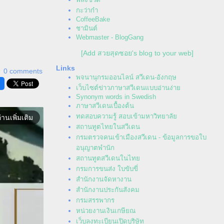
กะว่าก๋า
CoffeeBake
ชามินต์
Webmaster - BlogGang
[Add สวยสุดซอย's blog to your web]
Links
0 comments
พจนานุกรมออนไลน์ สวีเดน-อังกฤษ
เว็บไซต์ข่าวภาษาสวีเดนแบบอ่านง่า
Synonym words in Swedish
ภาษาสวีเดนเบื้องต้น
ทดสอบความรู้ สอบเข้ามหาวิทยาลั
่านเพิ่มเติม
สถานทูตไทยในสวีเดน
กรมตรวจคนเข้าเมืองสวีเดน - ข้อมูลการขอใบ
อนุญาตพำนัก
สถานทูตสวีเดนในไท
กรมการขนส่ง ใบขับขี่
สำนักงานจัดหางาน
สำนักงานประกันสังคม
กรมสรรพากร
หน่วยงานเงินเกษียณ
เว็บลงทะเบียนเปิดบริษัท