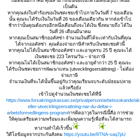
นเดือนมกราคม คุณสามารถยื่นขอเงินได้ในเดือนกุมภาพันธ์
เป็นต้น
หากคุณส่งใบคำร้องขอเงินชดเชยเข้าไปภายในวันที่ 7 ของเดือน
นั้น คุณจะได้รับเงินในวันที่ 26 ของเดือนเดียวกัน หากส่งเข้าไป
ช้ากว่านั้นคุณต้องรออีกหนึ่งเดือนถึงจะได้เงิน ซึ่งหมายถึง ได้ใน
วันที่ 26 เดือนมีนาคม
หากคุณเป็นสมาชิกออคัสซ่า จำนวนเงินที่ได้จะเท่ากับเงินที่คุณ
ได้จากออคัสซ่า คุณต้องจ่ายภาษีสำหรับเงินชดเชยตัวนี้
หากคุณไม่ได้เป็นสมาชิกออคัสซ่า และอายุครบ 25 ปี คุณจะได้
เงินชดเชย 223 โครน/วัน – จ่ายภาษี
หากคุณไม่ได้เป็นสมาชิกออคัสซ่า และอายุต่ำกว่า 25 ปี คุณจะ
ได้รับเงินชดเชยการพัฒนาแทน (utvecklings­ersättning) - ไม่ต้อง
จ่ายภาษี
จำนวนเงินที่จะได้นั้นขึ้นอยู่กับว่าคุณเรียนจบระดับมัธยมปลา
ล้วหรือยัง
เข้าไปดูจำนวนเงินชดเชยได้ที่นี่
https://www.forsakringskassan.se/privatperson/arbetssokande/akt
eller-utvecklingsersattning-nar-du-deltar-i-
arbetsformedlingens-program
การติดอาวุธในกรณีนี้คือ การช่ว
ห้คุณเตรียมความพร้อมและเพิ่มพูนความรู้เพื่อที่จะได้สามารถ
หางานทำได้เร็วขึ้น
วิดีโอข้อมูลจากประกันสังคม
https://youtu.be/8TNA-saq7pU