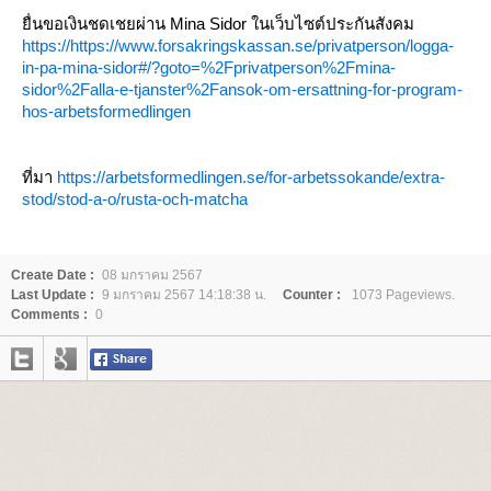
ื่นขอเงินชดเชยผ่าน Mina Sidor ในเว็บไซต์ประกันสังคม
https://https://www.forsakringskassan.se/privatperson/logga-
in-pa-mina-sidor#/?goto=%2Fprivatperson%2Fmina-
sidor%2Falla-e-tjanster%2Fansok-om-ersattning-for-program-
hos-arbetsformedlingen
ที่มา
https://arbetsformedlingen.se/for-arbetssokande/extra-
stod/stod-a-o/rusta-och-matcha
Create Date :
08 มกราคม 2567
Last Update :
9 มกราคม 2567 14:18:38 น.
Counter :
1073 Pageviews.
Comments :
0