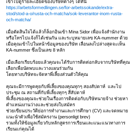
เข้าไปดูรายละเอียดของบริษัทต่างๆ ได้ที่นี่
https://arbetsformedlingen.se/for-arbetssokande/extra-
stod/stod-a-o/rusta-och-matcha/sok-leverantor-inom-rusta-
och-matcha/
เมื่อตัดสินใจได้แล้วก็ล็อกอินเข้า Mina Sidor เพื่อแจ้งสำนักงาน
หรือโทรไปแจ้งก็ได้เช่นกัน และระบุหมายเลข KA-nummer ด้ว
เมื่อคุณเข้าไปในหน้าข้อมูลของบริษัท เลื่อนลงไปล่างสุดจะเห็น
KA-nummer ซึ่งเป็นเลข 8 หลัก
เมื่อเลือกเรียบร้อยแล้วคุณจะได้รับการติดต่อกลับจากบริษัทที่คุณ
เลือกเพื่อนัดพบและวางแผนร่วมกัน
ดยทางบริษัทจะจัดหาพี่เลี้ยงส่วนตัวให้คุณ
คุณจะมีการพูดคุยกับพี่เลี้ยงของคุณทุกๆ สองสัปดาห์ และไป
ประชุม ณ สถานที่กับพี่เลี้ยงทุกๆ สี่สัปดาห์
พี่เลี้ยงของคุณจะช่วยในเรื่องการติดต่อกับบริษัทนายจ้าง ช่วยหา
ตำแหน่งงานว่างและช่วยส่งใบสมัคร
ช่วยเขียนประวัติย่อการทำงานและการศึกษา (CV) และจดหมา
นะนำตัวเพื่อใช้สมัครงาน (personligt brev)
รวมทั้งให้ข้อมูลเกี่ยวกับหลักสูตรการเรียนและแนะแนวทางการ
เรียนแก่คุณได้