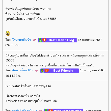
จันทร์จะกินลูกชิ้นปลาผัดกะเพราบ่อ
พี่แม่ครัวที่ทำงานชอบทำค่ะ
ลูกชิ้นอื่นไม่ยอมเอามาผัดบ้างเลย 55555
ดย:
ฮมสเตย์ริมน้ำ
15 กรกฎาคม 2568
8:43:18 น.
นี่คือเมนูโปรดที่เอาจริงๆ ไม่ค่อยกล้าบอกใคร เพราะเหมือนเมนูกระเพราเด็กมาก
55555
ต่จริงๆ แล้วชอบครับ กระเพราลูกชิ้นเนี้ย ว่าแล้วก็อยากกินวันนี้เลยครับ
ดย:
จันทราน็อคเทิร์น
15 กรกฎาคม 2568
16:14:32 น.
เหมียวเปทาโร่ จ้ำม่าน่ารักจริงๆ ครับ
.
เรื่องเครื่องกรองน้ำ น่าสนใจ
ขอนำเข้าวาระการประชุมในบ้านครับ อิอิ
ดย:
มาช้ายังดีกว่าไม่มา
15 กรกฎาคม