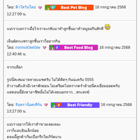
ดย:
ฟ้าใสวันใหม่
16 กรกฎาคม 2568
12:27:09 น.
ม่เราบอกว่าเมื่อไรเราจะกลับมาทำลูกชิ้นมาทำหมูยอกินสักที
เห็นผัดกะเพราลูกชิ้นเราก็อยากกิน
ดย:
nonnoiGiwGiw
16 กรกฎาคม 2568
12:40:46 น.
จากบล๊อก
รูปนี่สะสมมาหลายแมชครับ ไม่ได้ติดๆ กันน่ะครับ 5555
ถ้างานดีแล้วมีเวลาพักผ่อน ไม่เครียดไม่ตรากตรำด้วยนี่คงเยี่ยมยอดครับ
ต่ตอนนี้ยังหาอาชีพนั้นไม่ได้เลยนอกจาก....พระสงฆ์
ดย:
จันทราน็อคเทิร์น
16 กรกฎาคม 2568
13:27:00 น.
ม่เราอยากให้เราทำขายเลยเหอะ
เราก็แอบอินเล็กน้อ
ตอนนี้ลูกค้าเริ่มเบื่อกรีกโยเกิร์ตแระ