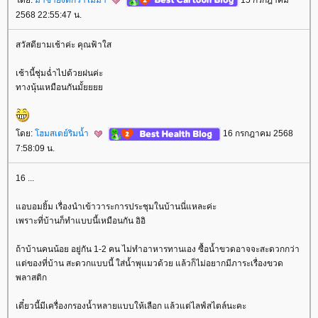
2568 22:55:47 น.
สวัสดียามเช้าค่ะ คุณฟ้าใส
เช้านี้ชุ่มฉ่ำไปด้วยฝนค่ะ
ทางนุ้นเหมือนกันมั้
ดย:
ฮมสเตย์ริมน้ำ
16 กรกฎาคม 2568
7:58:09 น.
16 ...
อบอมยิ้ม เรื่องนำเข้าวาระการประชุมในบ้านนี่แหละค่ะ
เพราะที่บ้านก็ทำแบบนี้เหมือนกัน อิอิ
ถ้าบ้านคนน้อย อยู่กัน 1-2 คน ไม่ทำอาหารทานเอง ซื้อน้ำขวดอาจจะสะดวกกว่า
ต่ของที่บ้าน สะดวกแบบนี้ ใส่น้ำพุแมวด้วย แล้วก็ไม่อยากมีภาระเรื่องขวด
พลาสติก
เดี๋ยวนี้มีเครื่องกรองน้ำหลายแบบให้เลือก แล้วแต่ไลฟ์สไตล์นะคะ