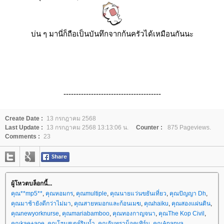
บ่น ๆ มานี่ก็ถือเป็นบันทึกจากก้นครัวได้เหมือนกันนะ
---------------------------------------
Create Date :
13 กรกฎาคม 2568
Last Update :
13 กรกฎาคม 2568 13:13:06 น.
Counter :
875 Pageviews.
Comments :
23
ผู้โหวตบล็อกนี้...
คุณ**mp5**
,
คุณหอมกร
,
คุณmultiple
,
คุณนายแว่นขยันเที่ยว
,
คุณปัญญา Dh
,
คุณมาช้ายังดีกว่าไม่มา
,
คุณสายหมอกและก้อนเมฆ
,
คุณhaiku
,
คุณสองแผ่นดิน
,
คุณnewyorknurse
,
คุณmariabamboo
,
คุณทองกาญจนา
,
คุณThe Kop Civil
,
คุณkae+aoe
,
คุณโฮมสเตย์ริมน้ำ
,
คุณจันทราน็อคเทิร์น
,
คุณAnanya