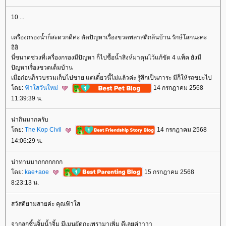
10 ...
เครื่องกรองน้ำก็สะดวกดีค่ะ ตัดปัญหาเรื่องขวดพลาสติกล้นบ้าน รักษ์โลกนะคะ
อิอิ
นี่ขนาดช่วงที่เครื่องกรองมีปัญหา ก็ไปซื้อน้ำสิงห์มาตุนไว้แก้ขัด 4 แพ็ค ยังมี
ปัญหาเรื่องขวดเต็มบ้าน
เมื่อก่อนก็รวบรวมเก็บไปขาย แต่เดี๋ยวนี้ไม่แล้วค่ะ รู้สึกเป็นภาระ มีก็ให้รถขยะไป
ดย:
ฟ้าใสวันใหม่
14 กรกฎาคม 2568
11:39:39 น.
น่ากินมากครับ
ดย:
The Kop Civil
14 กรกฎาคม 2568
14:06:29 น.
น่าทานมากกกกกกก
ดย:
kae+aoe
15 กรกฎาคม 2568
8:23:13 น.
สวัสดียามสายค่ะ คุณฟ้าใส
จากลูกชิ้นจิ้มน้ำจิ้ม มีเมนูผัดกะเพรามาเพิ่ม ดีเลยค่าาาา