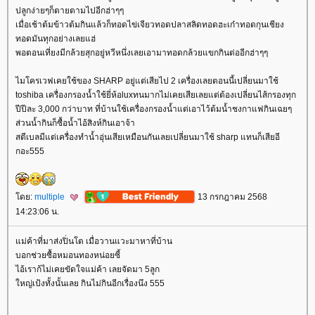
ปลูกง่ายๆก็ตายตามไปอีกฮ่าๆๆ
เมื่อเช้าต้มข้าวต้มกินแล้วก็ทอดไข่เจียวทอดปลาสลิดทอดฮะเก๋าทอดกุนเชียง
ทอดมันทุกอย่างเลยแฮ่
พอตอนเที่ยงมีกล้วยสุกอยู่หวีหนึ่งเลยเอามาทอดกล้วยแขกกินต่ออีกฮ่าๆๆ
ไมโครเวฟเคยใช้ของ SHARP อยู่แต่เสียไป 2 เครื่องเลยตอนนี้เปลี่ยนมาใช้
toshiba เครื่องกรองน้ำใช้ยี่ห้อluxทนมากไม่เคยเสียเลยแต่ต้องเปลี่ยนไส้กรองทุก
ปีปีละ 3,000 กว่าบาท ที่บ้านใช้เครื่องกรองน้ำแต่เอาไว้ต้มน้ำชงกาแฟกินเฉยๆ
ส่วนน้ำกินก็ซื้อน้ำไอ้สิงห์กินเอาจ้า
สตีเบลมีแต่เครื่องทำน้ำอุ่นเสียเหมือนกันเลยเปลี่ยนมาใช้ sharp แทนก็เสียอี
กอะ555
ดย:
multiple
13 กรกฎาคม 2568
14:23:06 น.
ม่ค้าที่มาส่งปิ่นโต เมื่อวานแวะมาหาที่บ้าน
บอกช่วยซื้อหมอนทองหน่อยซี้
ไอ้เราก้ไม่เคยขัดใจแม่ค้า เลยจัดมา 5ลูก
หญ่เป้งทั้งนั้นเลย กินไม่กินอีกเรื่องนึง 555