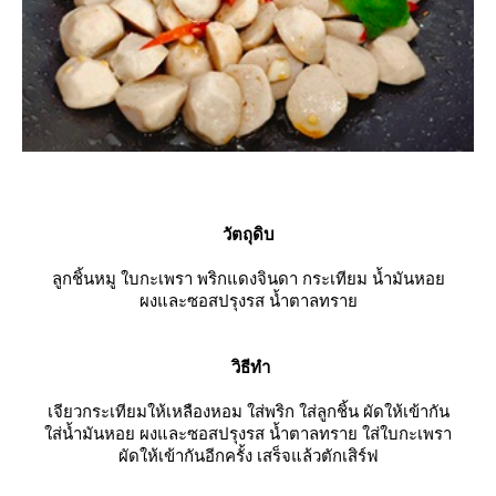
วัตถุดิบ
ลูกชิ้นหมู ใบกะเพรา พริกแดงจินดา กระเทียม น้ำมันหอ
ผงและซอสปรุงรส น้ำตาลทรา
วิธีทำ
เจียวกระเทียมให้เหลืองหอม ใส่พริก ใส่ลูกชิ้น ผัดให้เข้ากัน
ส่น้ำมันหอย ผงและซอสปรุงรส น้ำตาลทราย ใส่ใบกะเพรา
ผัดให้เข้ากันอีกครั้ง เสร็จแล้วตักเสิร์ฟ