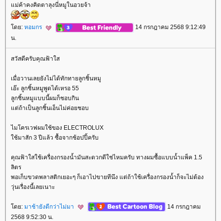
ม่ค้าคงคิดตาลุงนี่หมูในอวยจ้า
ดย:
หอมกร
14 กรกฎาคม 2568 9:12:49
น.
สวัสดีครับคุณฟ้าใส
เมื่อวานเลยยังไม่ได้ทักทายลูกชิ้นหมู
เอ๊ะ ลูกชิ้นหมูพูดได้เหรอ 55
ลูกชิ้นหมูแบบนี้ผมก็ชอบกิน
ต่ถ้าเป็นลูกชิ้นเอ็นไม่ค่อยชอบ
ไมโครเวฟผมใช้ของ ELECTROLUX
ช้มาสัก 3 ปีแล้ว ซื้อจากช้อปปี้ครับ
คุณฟ้าใสใช้เครื่องกรองน้ำมันสะดวกดีใช่ไหมครับ ทางผมซื้อแบบน้ำแพ็ค 1.5
ลิตร
พอเก็บขวดพลาสติกเยอะๆ ก็เอาไปขายทีนึง แต่ถ้าใช้เครื่องกรองน้ำก็จะไม่ต้อง
วุ่นเรื่องนี้เลยเนาะ
ดย:
มาช้ายังดีกว่าไม่มา
14 กรกฎาคม
2568 9:52:30 น.