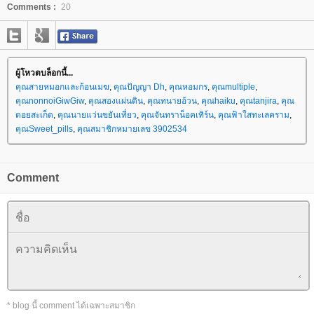
Comments :
20
ผู้โหวตบล็อกนี้...
คุณสายหมอกและก้อนเมฆ
,
คุณปัญญา Dh
,
คุณหอมกร
,
คุณmultiple
,
คุณnonnoiGiwGiw
,
คุณสองแผ่นดิน
,
คุณทนายอ้วน
,
คุณhaiku
,
คุณtanjira
,
คุณ
ดอยสะเก็ด
,
คุณนายแว่นขยันเที่ยว
,
คุณจันทราน็อคเทิร์น
,
คุณฟ้าใสทะเลคราม
,
คุณSweet_pills
,
คุณสมาชิกหมายเลข 3902534
Comment
* blog นี้ comment ได้เฉพาะสมาชิก