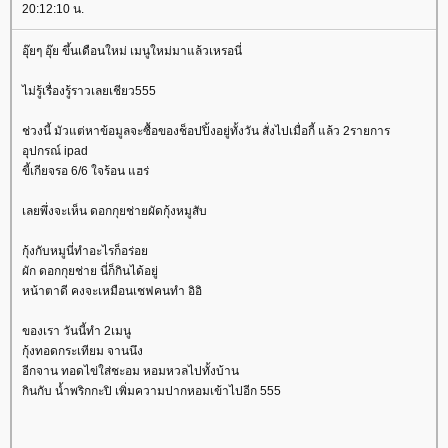
20:12:10 น.
อุ๊ยๆ อุ๊ย ขึ้นเดือนใหม่ เมนูใหม่มาแล้วเหรอนี่
ไม่รู้เรื่องรู้ราวเลยเชียว555
ช่วงนี้ มัวแต่หาข้อมูลจะซื้อของช็อปปิ้งอยู่ทั้งวัน สั่งไปเมื่อกี้ แล้ว 2รายการ
อุปกรณ์ ipad
ขี้เกียจรอ 6/6 ใจร้อน แฮร่
เลยพึ่งจะเห็น ดอกกุยช่ายผัดกุ้งหมูสับ
กุ้งกับหมูนี่ทำอะไรก็อร่อ
ผัก ดอกกุยช่าย นี่ก็กินได้อยู่
หน้าตาดี คงจะเหมือนเชฟคนทำ อิอิ
ของเรา วันนี้ทำ 2เมนู
กุ้งทอดกระเทียม จานนึง
อีกจาน ทอดไข่ใส่ชะอม หอมหวลไปทั้งบ้าน
กินกับ น้ำพริกกะปิ เพิ่มความปากหอมเข้าไปอีก 555