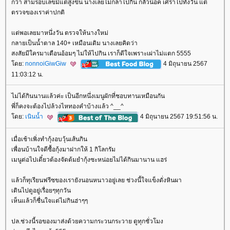
กว่า สามรอบเลขมีแต่สูงขึ้น นางเลยไม่กล้าไปกิน กลัวน๊อค เศร้าไปทั้งวัน แต่
ตรวจของเราค่าปกติ
ต่พอเลยมาหนึ่งวัน ตรวจให้นางใหม่
กลายเป็นน้ำตาล 140+ เหมือนเดิม นางเลยคิดว่า
สงสัยมีใครมาเตือนอ้อมๆ ไม่ให้ไปกิน เราก็ดีใจเพราะเผ่าไม่แตก 5555
ดย:
nonnoiGiwGiw
4 มิถุนายน 2567
11:03:12 น.
ไม่ได้กินนานแล้วค่ะ เป็นอีกหนึ่งเมนูผักที่ชอบทานเหมือนกัน
พี่ก็คงจะต้องไปล้วงไหทองคำบ้างแล้ว ^__^
ดย:
เนินน้ำ
4 มิถุนายน 2567 19:51:56 น.
เมื่อเช้าเพิ่งทำกุ้งอบวุ้นเส้นกิน
เพื่อนบ้านใจดีซื้อกุ้งมาฝากให้ 1 กิโลกรัม
เมนูต่อไปเดี๋ยวต้องจัดต้มยำกุ้งซะหน่อยไม่ได้กินมานาน แฮร่
ล้วก็ทุเรียนฟรีซของเรายังนอนหนาวอยู่เลย ช่วงนี้ใจแข็งดั่งหินผา
เดินไปดูอยู่เรื่อยๆทุกวัน
เห็นแล้วก็ชื่นใจแต่ไม่กินฮ่าๆๆ
ปล.ช่วงนี้รอของมาส่งด้วยความกระวนกระวาย ดูทุกชั่วโมง