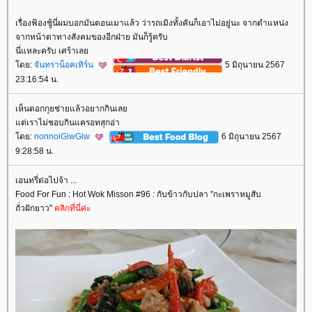
เรื่องฟ้องชู้นี่ผมบอกมันตอนเมาแล้ว ว่ารถเมิงทั้งคันก็เอาไม่อยู่นะ จากตำแหน่ง
จากหน้าตาทางสังคมของอีกฝ่าย มันก็รู้ครับ
นี่แหละครับ เศร้าเล
ดย:
จันทราน็อคเทิร์น
5 มิถุนายน 2567
23:16:54 น.
เห็นดอกกุยช่ายแล้วอยากกินเล
ต่เราไม่ชอบกินแครอทสุกอ่า
ดย:
nonnoiGiwGiw
6 มิถุนายน 2567
9:28:58 น.
เอนทรี่ต่อไปจ้า ...
Food For Fun : Hot Wok Misson #96 : กับข้าวกับปลา "กะเพราหมูสับ
ถั่วฝักยาว"
คลิกที่นี่ค่ะ