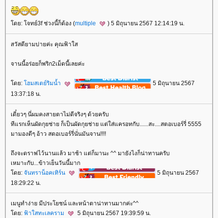
ดย: โจทย์3f ช่วงนี้ก็ต้อง (
multiple
) 5 มิถุนายน 2567 12:14:19 น.
สวัสดียามบ่ายค่ะ คุณฟ้าใส
จานนี้อร่อยก็พริก2เม็ดนี้เลยค่ะ
ดย:
ฮมสเตย์ริมน้ำ
5 มิถุนายน 2567
13:37:18 น.
เดี๋ยวๆ นี่ผมคงสายตาไม่ดีจริงๆ ด้วยครับ
ทีแรกเห็นผัดกุยช่าย ก็เป็นผัดกุยช่าย แต่ใส่แครอทกับ......สะ....สตอเบอร์รี่ 5555
มามองดีๆ อ้าว สตอเบอร์รี่นั่นมันจาน!!!!
ถึงจะดราฟไว้นานแล้ว มาช้า แต่ก็มานะ ^^ มายังไงก็น่าทานครับ
เหมาะกับ...ข้าวเย็นวันนี้มาก
ดย:
จันทราน็อคเทิร์น
5 มิถุนายน 2567
18:29:22 น.
เมนูทำง่าย มีประโยชน์ และหน้าตาน่าทานมากค่ะ^^
ดย:
ฟ้าใสทะเลคราม
5 มิถุนายน 2567 19:39:59 น.