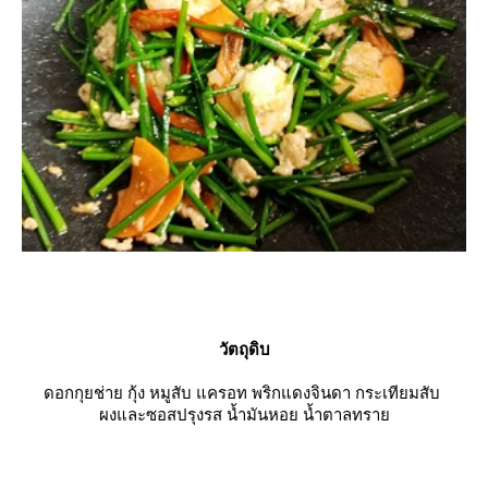
วัตถุดิบ
ดอกกุยช่าย กุ้ง หมูสับ แครอท พริกแดงจินดา กระเทียมสับ
ผงและซอสปรุงรส น้ำมันหอย น้ำตาลทรา