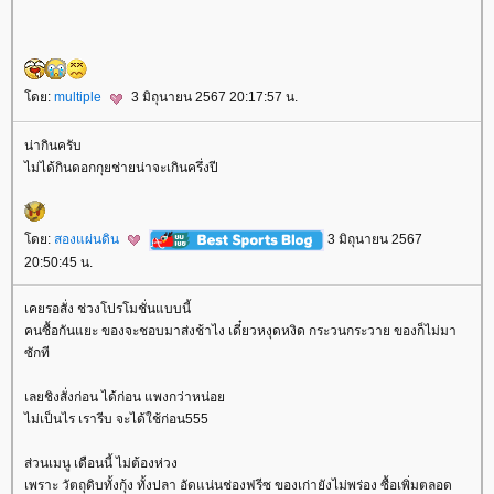
ดย:
multiple
3 มิถุนายน 2567 20:17:57 น.
น่ากินครับ
ไม่ได้กินดอกกุยช่ายน่าจะเกินครึ่งปี
ดย:
สองแผ่นดิน
3 มิถุนายน 2567
20:50:45 น.
เคยรอสั่ง ช่วงโปรโมชั่นแบบนี้
คนซื้อกันแยะ ของจะชอบมาส่งช้าไง เดี๋ยวหงุดหงิด กระวนกระวาย ของก็ไม่มา
ซักที
เลยชิงสั่งก่อน ได้ก่อน แพงกว่าหน่อ
ไม่เป็นไร เรารีบ จะได้ใช้ก่อน555
ส่วนเมนู เดือนนี้ ไม่ต้องห่วง
เพราะ วัตถุดิบทั้งกุ้ง ทั้งปลา อัดแน่นช่องฟรีซ ของเก่ายังไม่พร่อง ซื้อเพิ่มตลอด