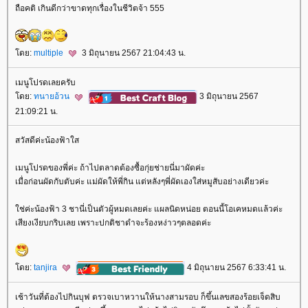
ถือคติ เกินดีกว่าขาดทุกเรื่องในชีวิตจ้า 555
ดย:
multiple
3 มิถุนายน 2567 21:04:43 น.
เมนูโปรดเลยครับ
ดย:
ทนายอ้วน
3 มิถุนายน 2567
21:09:21 น.
สวัสดีค่ะน้องฟ้าใส
เมนูโปรดของพี่ค่ะ ถ้าไปตลาดต้องซื้อกุ่ยช่ายนี่มาผัดค่ะ
เมื่อก่อนผัดกับตับค่ะ แม่ผัดให้พี่กิน แต่หลังๆพี่ผัดเองใส่หมูสับอย่างเดียวค่ะ
ช่ค่ะน้องฟ้า 3 ชานี่เป็นตัวผู้หมดเลยค่ะ แผลนิดหน่อย ตอนนี้โอเคหมดแล้วค่ะ
เสียงเงียบกริบเลย เพราะปกติชาดำจะร้องหง่าวๆตลอดค่ะ
ดย:
tanjira
4 มิถุนายน 2567 6:33:41 น.
เช้าวันที่ต้องไปกินบุฟ ตรวจเบาหวานให้นางสามรอบ ก็ขึ้นเลขสองร้อยเจ็ดสิบ