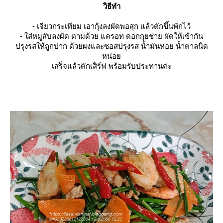
วิธีทำ
- เจียวกระเทียม เอากุ้งลงผัดพอสุก แล้วตักขึ้นพักไว้
- ใส่หมูสับลงผัด ตามด้วย แครอท ดอกกุยช่าย ผัดให้เข้ากัน
ปรุงรสให้ถูกปาก ด้วยผงและซอสปรุงรส น้ำมันหอย น้ำตาลนิด
หน่อ
เสร็จแล้วตักเสิร์ฟ พร้อมรับประทานค่ะ