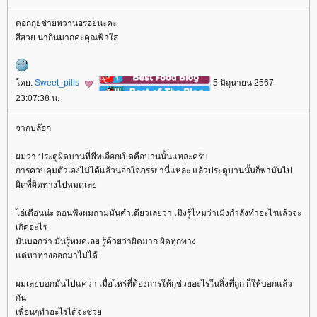
ดอกกุยช่ายหวานอร่อยนะคะ
สีสวย น่ากินมากค่ะคุณฟ้าใส
ดย:
Sweet_pills
5 มิถุนายน 2567
23:07:38 น.
จากบล๊อก
ผมว่า ประตูผิดบานที่พีทเลือกเปิดคือบานนั้นแหละครับ
การควบคุมตัวเองไม่ได้แล้วนอกใจภรรยานี่แหละ แล้วประตูบานนั้นก็พามันไป
ผิดที่ผิดทางไปหมดเล
ไอ่เตือนน่ะ ตอนฟังผมถามมันคำเดียวเลยว่า เมิงรู้ไหมว่าเมิงกำลังทำอะไรแล้วจะ
เกิดอะไร
มันบอกว่า มันรู้หมดเลย รู้ด้วยว่าผิดมาก ผิดทุกทาง
ต่หาทางออกมาไม่ได้
ผมเลยบอกมันไปแค่ว่า เมื่อไหร่ที่ต้องการให้กุช่วยอะไรในสิ่งที่ถูก ก็ให้บอกแล้ว
กัน
เพื่อนๆทำอะไรได้จะช่ว