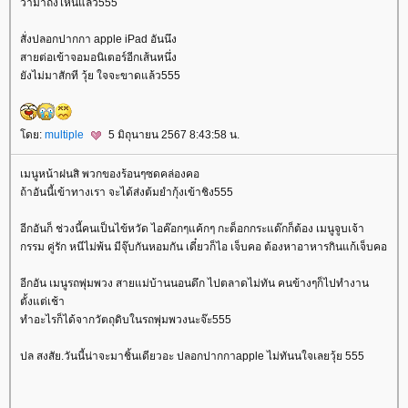
ว่ามาถึงไหนแล้ว555
สั่งปลอกปากกา apple iPad อันนึง
สายต่อเข้าจอมอนิเตอร์อีกเส้นหนึ่ง
ังไม่มาสักที วุ้ย ใจจะขาดแล้ว555
ดย:
multiple
5 มิถุนายน 2567 8:43:58 น.
เมนูหน้าฝนสิ พวกของร้อนๆซดคล่องคอ
ถ้าอันนี้เข้าทางเรา จะได้ส่งต้มยำกุ้งเข้าชิง555
อีกอันก็ ช่วงนี้คนเป็นไข้หวัด ไอค๊อกๆแค้กๆ กะด็อกกระแด๊กก็ต้อง เมนูจูบเจ้า
กรรม คู่รัก หนีไม่พ้น มีจุ๊บกันหอมกัน เดี๋ยวก็ไอ เจ็บคอ ต้องหาอาหารกินแก้เจ็บคอ
อีกอัน เมนูรถพุ่มพวง สายแม่บ้านนอนดึก ไปตลาดไม่ทัน คนข้างๆก็ไปทำงาน
ตั้งแต่เช้า
ทำอะไรก็ได้จากวัตถุดิบในรถพุ่มพวงนะจ๊ะ555
ปล สงสัย.วันนี้น่าจะมาชิ้นเดียวอะ ปลอกปากกาapple ไม่ทันนใจเลยวุ้ย 555