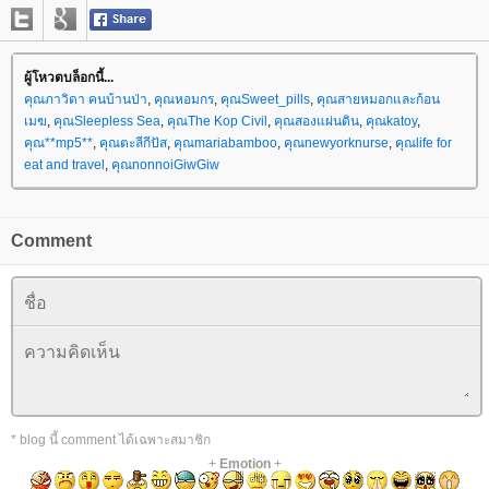
ผู้โหวตบล็อกนี้...
คุณภาวิดา คนบ้านป่า
,
คุณหอมกร
,
คุณSweet_pills
,
คุณสายหมอกและก้อน
เมฆ
,
คุณSleepless Sea
,
คุณThe Kop Civil
,
คุณสองแผ่นดิน
,
คุณkatoy
,
คุณ**mp5**
,
คุณตะลีกีปัส
,
คุณmariabamboo
,
คุณnewyorknurse
,
คุณlife for
eat and travel
,
คุณnonnoiGiwGiw
Comment
* blog นี้ comment ได้เฉพาะสมาชิก
+
Emotion
+