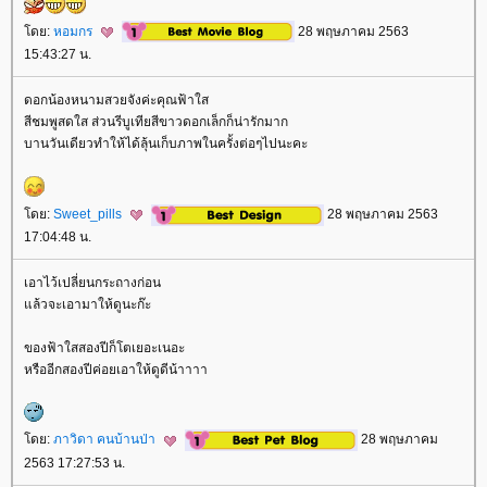
ดย:
หอมกร
28 พฤษภาคม 2563
15:43:27 น.
ดอกน้องหนามสวยจังค่ะคุณฟ้าใส
สีชมพูสดใส ส่วนรีบูเทียสีขาวดอกเล็กก็น่ารักมาก
บานวันเดียวทำให้ได้ลุ้นเก็บภาพในครั้งต่อๆไปนะคะ
ดย:
Sweet_pills
28 พฤษภาคม 2563
17:04:48 น.
เอาไว้เปลี่ยนกระถางก่อน
ล้วจะเอามาให้ดูนะก๊ะ
ของฟ้าใสสองปีก็โตเยอะเนอะ
หรืออีกสองปีค่อยเอาให้ดูดีน้าาาา
ดย:
ภาวิดา คนบ้านป่า
28 พฤษภาคม
2563 17:27:53 น.