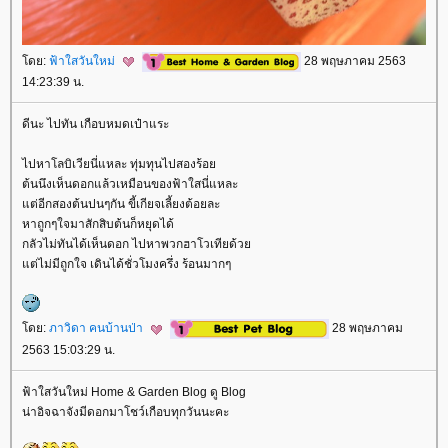
ดย:
ฟ้าใสวันใหม่
28 พฤษภาคม 2563
14:23:39 น.
ดีนะ ไปทัน เกือบหมดเป๋าแระ
ไปหาโลบิเวียนี่แหละ ทุ่มทุนไปสองร้อ
ต้นนึงเห็นดอกแล้วเหมือนของฟ้าใสนี่แหละ
ต่อีกสองต้นปนๆกัน ขี้เกียจเลี้ยงต้อยละ
หาถูกๆใจมาสักสิบต้นก็หยุดได้
กลัวไม่ทันได้เห็นดอก ไปหาพวกฮาโวเทียด้ว
ต่ไม่มีถูกใจ เดินได้ชั่วโมงครึ่ง ร้อนมากๆ
ดย:
ภาวิดา คนบ้านป่า
28 พฤษภาคม
2563 15:03:29 น.
ฟ้าใสวันใหม่ Home & Garden Blog ดู Blog
น่าอิจฉาจังมีดอกมาโชว์เกือบทุกวันนะคะ