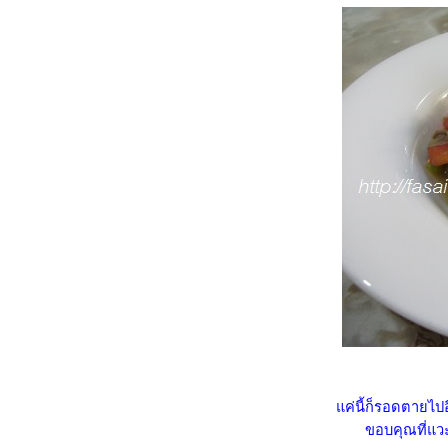
บรอกโคลีผัดกุ้งน้ำมันหอ
ไข่ทอดไชโป๊วหวานสับ
กระเทียมกากหมู
ข้าวผัดกระเทียมคลุกแหนม
(18.4.2568)
กงเขียวหวานหมูฟักทอง
(15.4.2568)
หอยลายผัดน้ำพริกเผา
(3.11.2567)
น้ำพริกอ่อง เมนูอร่อยที่คุณ
คู่ควร
ำกุนเชียงใส่แรดิช (Radish)
เห็ดออรินจิย่างซอสหม่าล่า
สลัดโรลไก่ยอ - แอปเปิล
ไข่ตุ๋นดอกพวงชมพู
ชมจันทร์ผัดกุ้งน้ำมันหอ
สลัดลูกพลับ-อะโวคาโด กับ น้ำ
ค่นี้ก็รอดตายไปอี
ปั่นอะโวคาโด
ขอบคุณที่แว
ผัดบรอกโคลีแครอทหมูย่าง