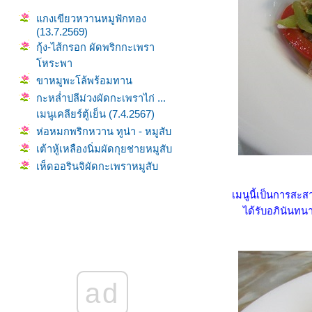
กงเขียวหวานหมูฟักทอง
(13.7.2569)
กุ้ง-ไส้กรอก ผัดพริกกะเพรา
หระพา
ขาหมูพะโล้พร้อมทาน
กะหล่ำปลีม่วงผัดกะเพราไก่ ...
เมนูเคลียร์ตู้เย็น (7.4.2567)
ห่อหมกพริกหวาน ทูน่า - หมูสับ
เต้าหู้เหลืองนิ่มผัดกุยช่ายหมูสับ
เห็ดออรินจิผัดกะเพราหมูสับ
(3.6.2568)
ข้าวผัดกะเพราไส้กรอกหมู
เมนูนี้เป็นการสะสาง
(29.12.2567)
ได้รับอภินันทนา
กงเผ็ดหมูมะเขือม่วง
ฟักทองผัดไข่ (17.10.2568)
ก๋วยเตี๋ยวคั่วน้ำพริกหมูสับ ...
เมนูล้างตู้เย็น (16.4.2567)
ad
น้ำพริกอ่อง สูตรตามใจฉัน
(6.10.2568)