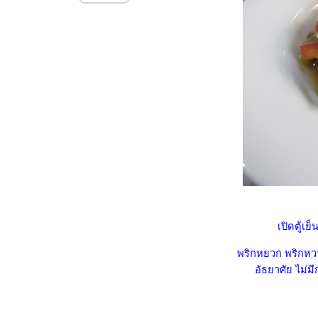
ซุปบรอกโคลีนมสด
น่องไก่อบคลุกฝุ่น (28.9.2567)
ไก่ต้มน้ำปลาแซ่บ (8.6.2567)
สลัดโรลไก่ยอ (9.7.2567)
หมูผัดน้ำพริกกะปิมะเขือเปราะ
หระพา
ลูกชิ้นหมูผัดกะเพรา
(29.11.2567)
เต้าหู้หลอดทรงเครื่อง ... เมนู
เคลียร์ตู้เย็น (22.10.2567)
กะหล่ำปลีเขียว - ม่วง ผัดน้ำปลา
ส่วุ้นเส้น
ฟักทองผัดไข่ (21.6.2568)
เปิดตู้เย
บรอกโคลี่ผัดกุ้งน้ำมันหอ
(14.6.2568)
พริกหยวก พริกหวา
บเหลียงผัดไข่ใส่วุ้นเส้น
อัธยาศัย ไม่มี
(6.1.2568)
กล้วยอบ จากกล้วยดิบไม่ยอมสุก
เมี่ยงกุ้งสดน้ำจิ้มถั่วตัด
(24.6.2567)