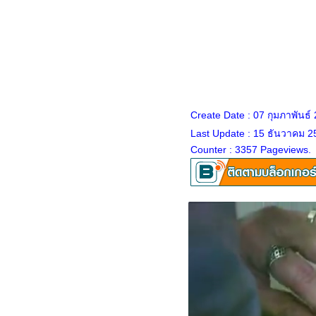
กุ้งทอดกระเทียมพริกไทย - ข้าว
ไรซ์เบอร์รี่
สลัดโรลไส้กรอก - ปูอัด
(10.1.2568)
เกี๊ยวหมูเด้ง แห้งชาม - น้ำชาม
ไข่เป็ด VS ไข่ไก่ ทำไข่เค็ม
ผักกาดแก้วผัดน้ำปลา
Create Date : 07 กุมภาพันธ์
ซี่โครงหมูต้มถั่วลิสง
Last Update : 15 ธันวาคม 2
กงส้มผักรวมกุ้งสด
Counter : 3357 Pageviews.
มะเขือม่วงหมูสับผัดเต้าเจี้ยว
หระพา
ผัดพริกหวานน้ำมันหอ
กุ้งแม่น้ำทอดพริกเกลือ
กงเขียวหวานไก่ฟักทอง
พะแนงหมู
ครอท สารพัดเมนู
ำปลาอินทรีเค็มหอม ๆ จ้า
ไก่ต้มเค็มแซ่บ