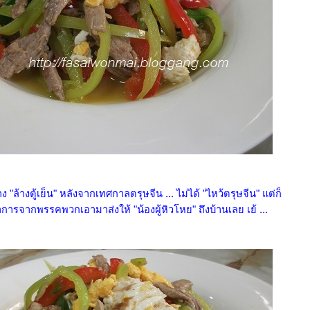
 "ล้างตู้เย็น" หลังจากเทศกาลตรุษจีน ... ไม่ได้ "ไหว้ตรุษจีน" แต่ก็
การจากพรรคพวกเอามาส่งให้ "น้องผู้หิวโหย" ถึงบ้านเลย เย้ ...