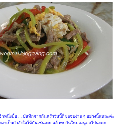
กหนึ่งมื้อ ... บันทึกจากก้นครัววันนี้ก็ขอจบง่าย ๆ อย่างนี้แหละค่ะ
ะมาเป็นกำลังใจให้กันเช่นเคย แล้วพบกันใหม่เมนูต่อไปนะคะ