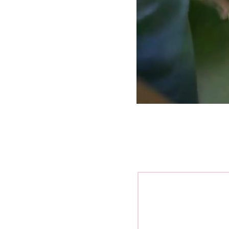
กงเผ็ดเป็ดย่าง เมนูสีสว
กงเทโพผักบุ้งทูน่า
เห็ดเข็มทองชุบแป้งทอด
รวมพลเมนูเต้าหู้
ซุปไก่ จ้า ซุปไก่
เรื่องของมะระผัดไข่ กับ ไข่ผัด
มะระ
กุ้งอบเกลือ
มะระยัดไส้หมูสับวุ้นเส้น
ไข่ตุ๋นเนื้อเนียน กับ แม่เนื้อนวล
พริกหยวกยัดไส้
ภารกิจกำจัดน้ำพริกถ้วยเก่า
จ๊กหมูใส่ไข่-ปาท่องโก๋ อาหาร
เช้าวันหยุดจ้า
จาก ไก่อบเกลือ ถึง ไก่ทอด
ตะไคร้ *
บะหมี่น้ำพริกอ่อง
เต้าหู้หลอดทรงเครื่อง 3 นาที