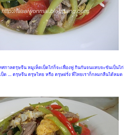
ทศกาลตรุษจีน หมูเห็ดเป็ดไก่ก็จะเฟื่องฟู กินกันจนแทบจะขันเป็นไก่
นเป็ด ... ตรุษจีน ตรุษไทย หรือ ตรุษฝรั่ง พี่ไทยเราก็กลมกลืนได้หมด