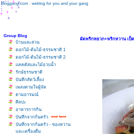
.
.
.
.
3
.
Bloggang.com : weblog for you and your gang
.
A
.
4
.
Y
5
6
8
A
Group Blog
ผัดพริกหยวก+พริกหวาน เป็ด
บ้านและสวน
ดอกไม้-ต้นไม้-ธรรมชาติ 1
ดอกไม้-ต้นไม้-ธรรมชาติ 2
คคตัสและไม้อวบน้ำ
รักษ์ธรรมชาติ
บันทึกสัตว์เลี้ยง
เพลงตามใจผู้จัด
ตามอารมณ์
ศิลปะ
อาหารการกิน
บันทึกจากก้นครัว
บันทึกจากก้นครัว - ของหวาน
ละเครื่องดื่ม