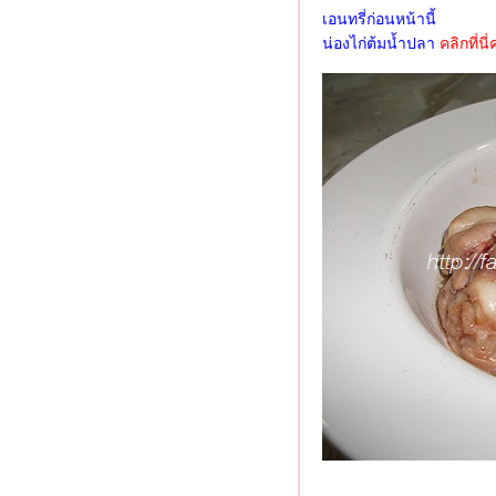
หอยลายผัดน้ำพริกเผา
เอนทรี่ก่อนหน้านี้
กงส้มไข่ทอดชะอมกุ้งสด
น่องไก่ต้มน้ำปลา
คลิกที่นี่
ต้มยำกุ้งน้ำข้นมะพร้าวอ่อน
กุ้งกระเทียมพริกไทยและมันกุ้ง
สลัดผักผลไม้ 4 - บันทึกจากก้น
ครัว
ต้มข่ากุ้งกะหล่ำม่วง
สลัดผักผลไม้ 3
กะหล่ำปลีทอดน้ำปลา
ต้มยำกุ้งน้ำข้น ... กุ้งหนีน้ำ
มากินผักกันเถอะ ...
ปลาซาบะผัดน้ำพริกเผา
ไก่อบน้ำผึ้ง ข้าวเหนียว ส้มตำ
สลัดผักผลไม้ อีกแล้ว 2
เห็ดผัดเนยกระเทียม
สลัดผักผลไม้ 1
ไก่อบซ้อส
หมึกผัดไข่เค็ม