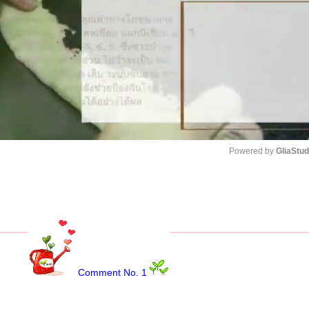
Powered by 
GliaStud
Unmute
Comment No. 1