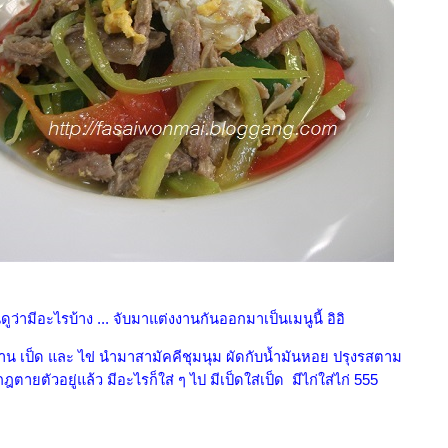
็นดูว่ามีอะไรบ้าง ... จับมาแต่งงานกันออกมาเป็นเมนูนี้ อิอิ
น เป็ด และ ไข่ นำมาสามัคคีชุมนุม ผัดกับน้ำมันหอย ปรุงรสตาม
กฎตายตัวอยู่แล้ว มีอะไรก็ใส่ ๆ ไป มีเป็ดใส่เป็ด มีไก่ใส่ไก่ 555