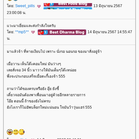
ดย:
Sweet_pills
13 มิถุนายน 2567
23:00:08 น.
วะมาเยี่ยมและส่งกำลังใจครับ
ดย:
**mp5**
14 มิถุนายน 2567 14:55:47
น.
มาแล้วจ้า ที่หายเงียบไป เพราะ นั่งรอ นอนรอ ของมาสั่งอยู่จ้า
เมื่อวาน เห็นโต๊ะคอมใหม่ มันว่างๆ
เลยสั่งจอ 34 นิ้ว มาวางให้มันเต็มๆโต๊ะหน่อ
พึ่งจะประกอบเสร็จเมื่อตะกี้เองจ้า 555
ถามว่าได้ของครบหรือยัง อุ๊ย ยังซี้
เดี๋ยวจอมันต้องพาเพื่อนมาอยู่ด้วยอีกหลายรายการ
อ๊ย ตอนนี้ ถ้าของยังไม่ครบ
ังไงเราก็ไม่อัพบล็อกใหม่แน่นอน ใจมันว้าวุ่นแฮร่ 555