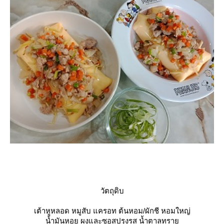
วัตถุดิบ
เต้าหูหลอด หมูสับ แครอท ต้นหอม/ผักชี หอมใหญ่
น้ำมันหอย ผงและซอสปรุงรส น้ำตาลทรา