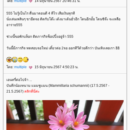
ดย:
multiple
14 มิถุนายน 2567 20:46:31 น.
555 ไม่รู้เป็นไร ตื่นมาตอนตี 4 ทีไร เสียเงินทุกที
นั่งเล่นเพลินๆ ขายึดจอ ติดกับโต๊ะ เด้งมาเต้นยั่วอีก โดนอีกมั้ย โดนซิจ๊ะ จะเหลือ
อาราย555
ช่วงนี้ขอพักบล็อก ติดภารกิจช็อปปิ้งอยู่จ้า 555
วันนี้มีภารกิจ ทดสอบจอใหม่ เดี๋ยวต่อ 2จอ ออกทีวีด้วยดีกว่า บันเทิงเลยเรา อิอิ
ดย:
multiple
15 มิถุนายน 2567 4:50:23 น.
เอนทรี่ต่อไปจ้า ...
บันทึกน้องหนาม แมมชูแมน (Mammillaria schumannii) (17.5.2567 -
21.5.2567)
คลิกที่นี่ค่ะ