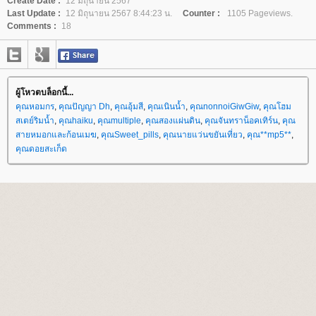
Create Date :
12 มิถุนายน 2567
Last Update :
12 มิถุนายน 2567 8:44:23 น.
Counter :
1105 Pageviews.
Comments :
18
ผู้โหวตบล็อกนี้...
คุณหอมกร
,
คุณปัญญา Dh
,
คุณอุ้มสี
,
คุณเนินน้ำ
,
คุณnonnoiGiwGiw
,
คุณโฮม
สเตย์ริมน้ำ
,
คุณhaiku
,
คุณmultiple
,
คุณสองแผ่นดิน
,
คุณจันทราน็อคเทิร์น
,
คุณ
สายหมอกและก้อนเมฆ
,
คุณSweet_pills
,
คุณนายแว่นขยันเที่ยว
,
คุณ**mp5**
,
คุณดอยสะเก็ด