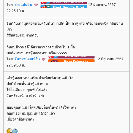
ดย:
สองแผ่นดิน
12 มิถุนายน 2567
22:25:10 น.
ินดีกับเต้าหู้หลอดด้วยครับที่ได้มาเกิดเป็นเต้าหู้ทรงเครื่องก่อนจะขิต กลับบ้าน
เก่า
สีสันสวยงามมากครับ
กินกับข้าวพอดีได้สารอาหารครบถ้วนไป 1 มื้อ
ปกติผมชอบเต้าหู้หลอดทรงเครื่อง55555
ดย:
จันทราน็อคเทิร์น
12 มิถุนายน 2567
22:39:50 น.
เต้าหู้หลอดทรงเครื่องน่าอร่อยจังค่ะคุณฟ้าใส
ปกติต๋าจะหั่นเต้าหู้แล้วทอด
ได้ไอเดียจากคุณฟ้าใสแล้ว
วันหลังจะนำมานึ่งบ้างค่ะ
ขอบคุณคุณฟ้าใสที่เจิมบล็อกให้+กำลังใจนะคะ
ดอกน้องแมมชูแมนน่ารักอีกแล้ว
เดี๋ยวต๋าย้อนชมค่ะ