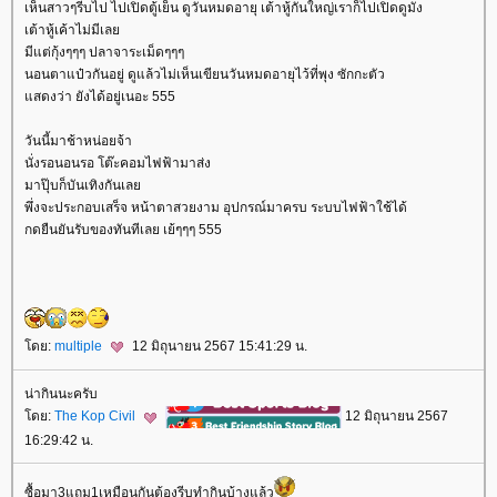
เห็นสาวๆรีบไป ไปเปิดตู้เย็น ดูวันหมดอายุ เต้าหู้กันใหญ่เราก็ไปเปิดดูมั่ง
เต้าหู้เค้าไม่มีเล
มีแต่กุ้งๆๆๆ ปลาจาระเม็ดๆๆๆ
นอนตาแป๋วกันอยู่ ดูแล้วไม่เห็นเขียนวันหมดอายุไว้ที่พุง ซักกะตัว
สดงว่า ยังได้อยู่เนอะ 555
วันนี้มาช้าหน่อยจ้า
นั่งรอนอนรอ โต๊ะคอมไฟฟ้ามาส่ง
มาปุ๊บก็บันเทิงกันเล
พึ่งจะประกอบเสร็จ หน้าตาสวยงาม อุปกรณ์มาครบ ระบบไฟฟ้าใช้ได้
กดยืนยันรับของทันทีเลย เย้ๆๆๆ 555
ดย:
multiple
12 มิถุนายน 2567 15:41:29 น.
น่ากินนะครับ
ดย:
The Kop Civil
12 มิถุนายน 2567
16:29:42 น.
ซื้อมา3แถม1เหมือนกันต้องรีบทำกินบ้างแล้ว