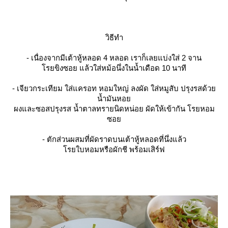
วิธีทำ
- เนื่องจากมีเต้าหู้หลอด 4 หลอด เราก็เลยแบ่งใส่ 2 จาน
รยขิงซอย แล้วใส่หม้อนึ่งในน้ำเดือด 10 นาที
- เจียวกระเทียม ใส่แครอท หอมใหญ่ ลงผัด ใส่หมูสับ ปรุงรสด้ว
น้ำมันหอ
ผงและซอสปรุงรส น้ำตาลทรายนิดหน่อย ผัดให้เข้ากัน โรยหอม
ซอ
- ตักส่วนผสมที่ผัดราดบนเต้าหู้หลอดที่นึ่งแล้ว
รยใบหอมหรือผักชี พร้อมเสิร์ฟ