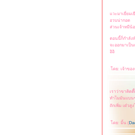
วะมาเยี่ยมเยี
อวบน่ากอด
ส่วนเจ้าหมีน้อ
ตอนนี้ก็กำลังหั
จะออกมาเป็นเสื
อิอิ
ดย: เจ้าของ
เราว่าขาคิตตี
ทำไมมันแบนๆ 
ถักเพิ่ม เด๋วสู
ดย: มิ้น (
Da