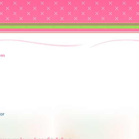
ern
tor