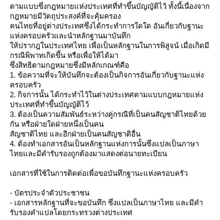
ตามแบบซึ่งกฎหมายแห่งประเทศ
ที่ทำขึ้นบัญญัติไว้ ทั้งนี้เนื่องจาก
กฎหมายมีวั
ตถุประสงค์ที่จะคุ้มครอง
คนไทยที่อยู่ต่างประเทศซึ่ง
ได้กระทำการใดใด อันเกี่ยวกับฐานะ
ห่งครอบคร
ัวและนำหลักฐานมาบันทึก
ห้ปรากฎในประเทศไทย เพื่อเป็นหลักฐานในการพิสูจ
น์ เมื่อเกิดมี
กรณีพิพาทเกิดขึ
้น หรือเพื่อให้ได้มา
ซึ่งสิทธิตามกฎหมายซึ่งมีหล
ักเกณฑ์คือ
1. ข้อความที่จะให้บันทึกจะต้อ
งเป็นกิจการอันเกี่ยวกับฐาน
ะแห่ง
ครอบครัว
2. กิจการนั้น ได้กระทำไว้ในต่างประเทศตาม
บบกฎหมายแห่ง
ประเทศที่ทำขึ
้นบัญญัติไว้
3. ต้องเป็นความสัมพันธ์ระหว่า
งคู่กรณีที่เป็นคนสัญชาติไท
ด้ว
กัน หรือฝ่ายใดฝ่ายหนึ่งเป็นคน
สัญชาติไทย และอีกฝ่ายเป็นคนสัญชาติอื่
น
4. ต้องทำเอกสารอันเป็นหลักฐาน
ห่งการนั้นซึ่งแปลเป็นภาษา
ไทยและมีคำรับรองถูกต้องมา
สดงต่อนายทะเบียน
เอกสารที่ใช้ในการติดต่อเพื
่อขอบันทึกฐานะแห่งครอบครัว
- บัตรประจำตัวประชาชน
- เอกสารหลักฐานที่จะขอบันทึก
ซึ่งแปลเป็นภาษาไทย และมีคำ
รับรองคำแปลโดยกระทร
วงต่างประเทศ