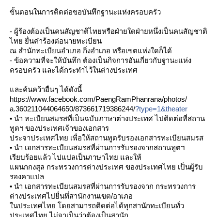
ขั้นตอนในการติดต่อขอบันทึก
ฐานะแห่งครอบครัว
- ผู้ร้องต้องเป็นคนสัญชาติไท
หรือฝ่ายใดฝ่ายหนึ่งเป็นคน
สัญชาติ
ไทย ยื่นคำร้องต่อนายทะเบียน
ณ สำนักทะเบียนอำเภอ กิ่งอำเภอ หรือเขตแห่งใดก็ได้
- ข้อความที่จะให้บันทึก ต้องเป็นกิจการอันเกี่ยวกับ
ฐานะแห่ง
ครอบครัว และได้กระทำไว้ในต่างประเทศ
ละค้นคว้าอื่นๆ ได้ดังนี้
https://www.facebook.com/
PaengRamPhanrana/photos/
a.360211044064650/
873661719386244/
?type=1&theater
• นำ ทะเบียนสมรสที่เป็นฉบับภาษา
ต่างประเทศ ไปติดต่อที่สถาน
ทูตฯ ของประเทศเจ้าของเอกสาร
ประจาประเทศไทย เพื่อให้สถานทูตรับรองเอกสา
รทะเบียนสมรส
• นำ เอกสารทะเบียนสมรสที่ผ่านกา
รรับรองจากสถานทูตฯ
เรียบร้อยแล้ว ไปแปลเป็นภาษาไทย และให้
ผนกกงสุล กระทรวงการต่างประเทศ ของประเทศไทย เป็นผู้รับ
รองคาแปล
• นำ เอกสารทะเบียนสมรสที่ผ่านกา
รรับรองจาก กระทรวงการ
ต่างประเทศไปยื่น
ที่สานักงานเขต/อาเภอ
นประเทศไทย โดยสามารถติดต่อได้ทุกสานัก
ทะเบียนทั่ว
ประเทศไทย ไม่จาเป็นว่าต้องเป็นสานัก