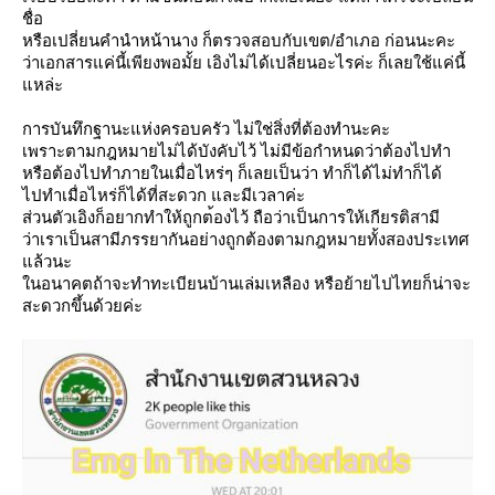
ชื่อ
หรือเปลี่ยนคำนำหน้านาง ก็ตรวจสอบกับเขต/อำเภอ ก่อนนะคะ
ว่าเอกสารแค่นี้เพียงพอมั้
เอิงไม่ได้เปลี่ยนอะไรค่ะ ก็เลยใช้แค่นี้
หล่ะ
การบันทึกฐานะแห่งครอบครัว ไม่ใช่สิ่งที่ต้องทำนะคะ
เพราะตามกฎหมายไม่ได้บังคับ
ไว้ ไม่มีข้อกำหนดว่าต้องไปทำ
หรือต้องไปทำภายในเมื่อไหร่
ๆ ก็เลยเป็นว่า ทำก็ได้ไม่ทำก็ได้
ไปทำเมื่อไหร่ก็ได้ที่สะดวก
ละมีเวลาค่ะ
ส่วนตัวเอิงก็อยากทำให้ถูกต
้องไว้ ถือว่าเป็นการให้เกียรติสาม
ว่าเราเป็นสามีภรรยากันอย่า
งถูกต้องตามกฎหมายทั้งสองปร
ะเทศ
ล้วนะ
นอนาคตถ้าจะทำทะเบียนบ้านเ
ล่มเหลือง หรือย้ายไปไทยก็น่าจะ
สะดวกข
ึ้นด้วยค่ะ