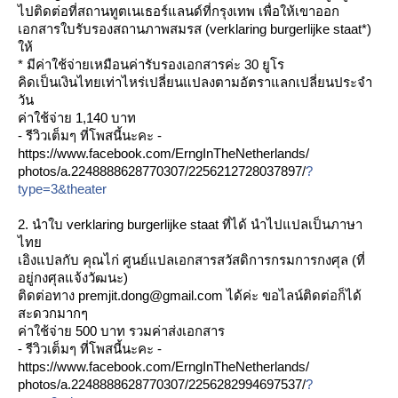
ไปติดต่อที่สถานทูตเนเธอร์
ลนด์ที่กรุงเทพ เพื่อให้เขาออก
เอกสารใบรับร
องสถานภาพสมรส (verklaring burgerlijke staat*)
ห้
* มีค่าใช้จ่ายเหมือนค่ารับรอ
งเอกสารค่ะ 30 ยูโร
คิดเป็นเงินไทยเท่าไหร่เปลี
่ยนแปลงตามอัตราแลกเปลี่ยนป
ระจำ
วัน
ค่าใช้จ่าย 1,140 บาท
- รีวิวเต็มๆ ที่โพสนี้นะคะ -
https://www.facebook.com/
ErngInTheNetherlands/
photos/a.2248888628770307/
2256212728037897/
?
type=3&theater
2. นำใบ verklaring burgerlijke staat ที่ได้ นำไปแปลเป็นภาษา
ไท
เอิงแปลกับ คุณไก่ ศูนย์แปลเอกสารสวัสดิการกรม
การกงศุล (ที่
อยู่กงศุลแจ้งวัฒนะ)
ติดต่อทาง premjit.dong@gmail.com ได้ค่ะ ขอไลน์ติดต่อก็ได้
สะดวกมากๆ
ค่าใช้จ่าย 500 บาท รวมค่าส่งเอกสาร
- รีวิวเต็มๆ ที่โพสนี้นะคะ -
https://www.facebook.com/
ErngInTheNetherlands/
photos/a.2248888628770307/
2256282994697537/
?