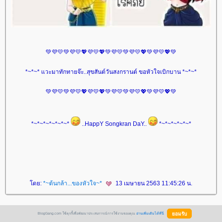
💚💜💛💚💜💛💖💜💛💖💚💜💛💚💜💛💖💚💜💛💖💚
*~*~* แวะมาทักทายจ๊ะ..สุขสันต์วันสงกรานต์ ขอหัวใจเบิกบาน *~*~*
💚💜💛💚💜💛💖💜💛💖💚💜💛💚💜💛💖💚💜💛💖💚
*~*~*~*~*~*~*
..HappY Songkran DaY..
*~*~*~*~*~*
ดย:
*~ต้นกล้า...ของหัวใจ~*
13 เมษายน 2563 11:45:26 น.
BlogGang.com ใช้คุกกี้เพื่อพัฒนาประสบการณ์การใช้งานของคุณ
อ่านเพิ่มเติมได้ที่นี่