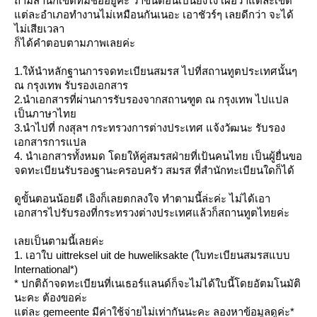
ถา
มสำนักเขตที่มีชื่ออยู่ค่ะ ว่าขั้นตอนเป็นยังไง เผื่อว่าแต่ละเขต
ต่ละอำเภอทำงานไม่เหมือนกั
นเนอะ เอาชัวร์ๆ เลยดีกว่า จะได้
ไม่เสียเวลา
ก็ได้คำตอบตามภาพเลยค่ะ
1.ให้นำหลักฐานการจดทะเบียน
สมรส ไปที่สถานทูตประเทศนั้นๆ
ณ กรุงเทพ รับรองเอกสาร
2.นำเอกสารที่ผ่านการรับรอง
จากสถานฑูต ณ กรุงเทพ ไปแปล
เป็นภาษาไท
3.นำไปที่ กงสุลฯ กระทรวงการต่างประเทศ แจ้งวัฒนะ รับรอง
เอกสารการแปล
4. นำเอกสารทั้งหมด โดยให้คู่สมรสฝ่ายที่เป้นคน
ไทย เป็นผู้ยื่นขอ
จดทะเบียนรับร
องฐานะครอบครัว สมรส ที่สำนักทะเบียนใดก็ได้
ดูขั้นตอนน้อยดี เอิงก็เลยตกลงใจ ทำตามนี้ล่ะค่ะ ไม่ได้เอา
เอกสารไปรับรองที่
กระทรวงต่างประเทศแล้วก็สถา
นทูตไทยค่ะ
เลยเป็นตามนี้เลยค่ะ
1. เอาใบ uittreksel uit de huweliksakte (ใบทะเบียนสมรสแบบ
International*)
* ปกติถ้าจดทะเบียนที่เนเธอร์
ลนด์ก็จะไม่ได้ใบนี้โดยอัต
มโนมัติ
นะคะ ต้องขอค่ะ
ต่ละ gemeente มีค่าใช้จ่ายไม่เท่ากันนะคะ
ลองหาข้อมูลดูค่ะ*