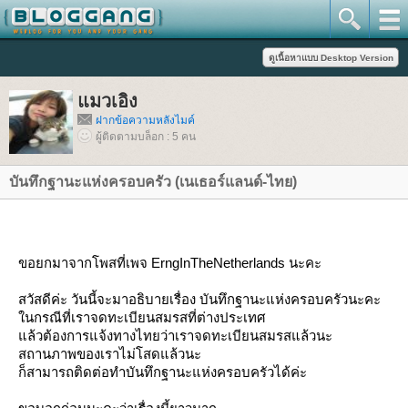
มวเอิง
ฝากข้อความหลังไมค์
ผู้ติดตามบล็อก : 5 คน
บันทึกฐานะแห่งครอบครัว (เนเธอร์แลนด์-ไทย)
ขอยกมาจากโพสที่เพจ ErngInTheNetherlands นะคะ
สวัสดีค่ะ วันนี้จะมาอธิบายเรื่อง บันทึกฐานะแห่งครอบครัวนะคะ
นกรณีที่เราจดทะเบียนสมรสท
ี่ต่างประเทศ
ล้วต้องการแจ้งทางไทยว่าเร
าจดทะเบียนสมรสแล้วนะ
สถานภาพของเราไม่โสดแล้วนะ
ก็สามารถติดต่อทำบันทึกฐานะ
ห่งครอบครัวได้ค่ะ