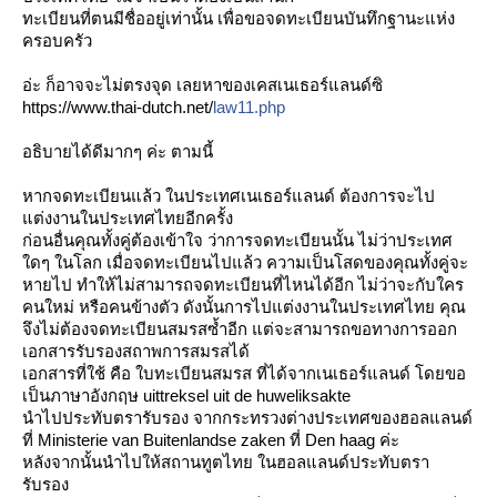
ทะเบียนที่ตนมีชื่ออยู่เท่า
นั้น เพื่อขอจดทะเบียนบันทึกฐานะ
ห่ง
ครอบครัว
อ่ะ ก็อาจจะไม่ตรงจุด เลยหาของเคสเนเธอร์แลนด์ซิ
https://www.thai-dutch.net/
law11.php
อธิบายได้ดีมากๆ ค่ะ ตามนี้
หากจดทะเบียนแล้ว ในประเทศเนเธอร์แลนด์ ต้องการจะไป
ต่งงานในประเทศ
ไทยอีกครั้ง
ก่อนอื่นคุณทั้งคู่ต้องเข้า
จ ว่าการจดทะเบียนนั้น ไม่ว่าประเทศ
ดๆ ในโลก เมื่อจดทะเบียนไปแล้ว ความเป็นโสดของคุณทั้งคู่จะ
หายไป ทำให้ไม่สามารถจดทะเบียนที่
ไหนได้อีก ไม่ว่าจะกับใคร
คนใหม่ หรือคนข้างตัว ดังนั้นการไปแต่งงานในประเท
ศไทย คุณ
จึงไม่ต้องจดทะเบียนสมรส
ซ้ำอีก แต่จะสามารถขอทางการออก
เอกส
ารรับรองสถาพการสมรสได้
เอกสารที่ใช้ คือ ใบทะเบียนสมรส ที่ได้จากเนเธอร์แลนด์ โดยขอ
เป็นภาษาอังกฤษ uittreksel uit de huweliksakte
นำไปประทับตรารับรอง จากกระทรวงต่างประเทศของฮอล
ลนด์
ที่ Ministerie van Buitenlandse zaken ที่ Den haag ค่ะ
หลังจากนั้นนำไปให้สถานทูตไ
ทย ในฮอลแลนด์ประทับตรา
รับรอง