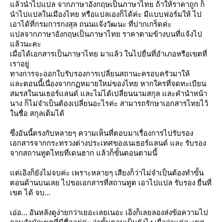
ล้วนำไปแปล จากภาษาอังกฤษเป็นภาษาไทย ถ้าให้ราคาถูก ก็
นำไปแปลในเมืองไทย หรือแปลเองก็ได้ค่ะ มีแบบฟอร์มให้ ไป
เอาได้ที่กรมการกงสุล ถนนแจ้งวัฒนะ ที่ปากเกร็ดค่ะ
ปลจากภาษาอังกฤษเป็นภาษาไท
ราคาตามข้างบนที่แจ้งไป
ล้ว
นะคะ
เมื่อได้เอกสารเป็นภาษาไทย มาแล้ว ในไปยื่นที่อำเภอหรือเขตที่
เราอยู่
ทางการจะออกใบรับรองการเปลี
่ยนสถานะครอบครัวมาให้
ละตอนนี้เนื่องจากกฏหมายให
ม่ของไทย หากใครที่จดทะเบียน
สมรสในเน
เธอร์แลนด์ และไม่ได้เปลี่ยนนามสกุล และคำนำหน้า
นาง ก็ไม่จำเป็นต้องเปลี่ยนอะไร
ค่ะ สามารถรักษาเอกสารไทยไว้
นช
ื่อ สกุลเดิมได้
ซึ่งอันนี้ตรงกับหลายๆ ความเห็นที่ตอบมาเรื่องการไ
ปรับรอง
เอกสารจากกระทรวงต่า
งประเทศของเนเธอร์แลนด์ และ รับรอง
จากสถานทูตไทยที่เดนฮ
าก แล้วก็ขั้นตอนตามนี้
ต่เอิงก็ยังไม่จบค่ะ เพราะหลายๆ เสียงก็ว่าไม่จำเป็นต้องทำข
ั้น
ตอนด้านบนเลย ไปขอเอกสารที่สถานทูต เอาไปแปล รับรอง ยื่นที่
เขต ได้ จบ...
เอ่อ... อันหลังดูง่ายกว่าเยอะเลยเน
อะ เอิงก็เลยลองส่งข้อความไป