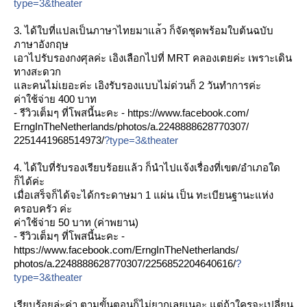
type=3&theater
3. ได้ใบที่แปลเป็นภาษาไทยมาแล
้ว ก็จัดชุดพร้อมใบต้นฉบับ
ภาษา
อังกฤษ
เอาไปรับรองกงศุลค่ะ เอิงเลือกไปที่ MRT คลองเตยค่ะ เพราะเดิน
ทางสะดวก
ละคนไม่เยอะค่ะ เอิงรับรองแบบไม่ด่วนก็ 2 วันทำการค่ะ
ค่าใช้จ่าย 400 บาท
- รีวิวเต็มๆ ที่โพสนี้นะคะ -
https://www.facebook.com/
ErngInTheNetherlands/
photos/a.2248888628770307/
2251441968514973/
?type=3&theater
4. ได้ใบที่รับรองเรียบร้อยแล้
ว ก็นำไปแจ้งเรื่องที่เขต/
อำเภอใด
ก็ได้ค่ะ
เมื่อเสร็จก็ได้จะได้กระดาษ
มา 1 แผ่น เป็น ทะเบียนฐานะแห่ง
ครอบครัว ค่ะ
ค่าใช้จ่าย 50 บาท (ค่าพยาน)
- รีวิวเต็มๆ ที่โพสนี้นะคะ -
https://www.facebook.com/
ErngInTheNetherlands/
photos/a.2248888628770307/
2256852204640616/
?
type=3&theater
เรียบร้อยล่ะค่า ตามขั้นตอนก็ไม่ยากเลยเนอะ แต่ถ้าใครจะเปลี่ยน