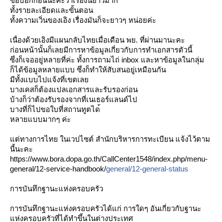
ขอบอกก่อนนะคะว่าเรื่องนี้
าวมาก
ทั้งรายละเอียดและขั้นตอน
ทั้งความเวิ่นของเอิง เรื่องมันก็จะยาวๆ หน่อยค่ะ
เนื่องด้วยเอิงมีแผนกลับไท
เมื่อเดือน พย. ที่ผ่านมานะคะ
ก่อนหน้านั้นก็เลยมีการหาข้
อมูลเกี่ยวกับการทำเอกสารตั
วนี้
ซึ่งก็เจออยู่หลายที่ค่ะ ทั้งการถามไถ่ inbox และหาข้อมูลในกลุ่ม
ก็ได้ข้อมูลหลายแบบ ซึ่งก็ทำให้สับสนอยู่เหมือน
กัน
มีทั้งแบบไปแจ้งที่เขตเล
บางเคสก็ต้องแปลเอกสารและรั
บรองก่อน
บ้างก็ว่าต้องรับรองจากที่เ
นเธอร์แลนด์ไป
บางที่ก็ไปขอใบที่สถานทูตได
หลายแบบมากๆ ค่ะ
ต่ทางการไทย ในเวปไซต์ สำนักบริหารการทะเบียน แจ้งไว้ตาม
นี้นะคะ
https://
www.bora.dopa.go.th/
CallCenter1548/index.php/
menu-
general/
12-service-handbook/
general/12-general-status
การบันทึกฐานะแห่งครอบครัว
การบันทึกฐานะแห่งครอบครัวไ
ด้แก่ การใดๆ อันเกี่ยวกับฐานะ
ห่งครอบคร
ัวที่ได้ทำขึ้นในต่างประเทศ