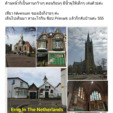
ด้านหน้าก็เป็นลานกว้างๆ ตอนร้อนๆ มีน้ำพุให้เด็กๆ เล่นด้วยค่ะ
เที่ยว hilversum ของเอิงก็ง่ายๆ ค่ะ
เดินไปเดินมา หาอะไรกิน ช้อป Primark แล้วก็กลับบ้านค่ะ 555