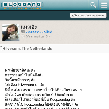
มวเอิง
ฝากข้อความหลังไมค์
ผู้ติดตามบล็อก : 5 คน
ฺ็Hilvesum, The Netherlands
พาเที่ยวซักนิดนะคะ
คราวก่อนเม้าไปนิดนึงล่ะ
วันนี้มาเม้ายาวๆ ค่ะ
ไปเมือง Hilversum มาค่ะ
มีตั๋วรถไฟลดราคา เลยหาเรื่องไปเที่ยวกันซะหน
่อ
เอิงไปวันอาทิตย์ค่ะ เพราะวันเสาร์ต้องทำงาน
ก็เลยเลือกไปวันอาทิตย์ที่เ
ป็น Koopzondag ค่ะ
ต่ขนาดไป koopzondag ก็ยังค่อนข้างเงียบๆ ค่ะ