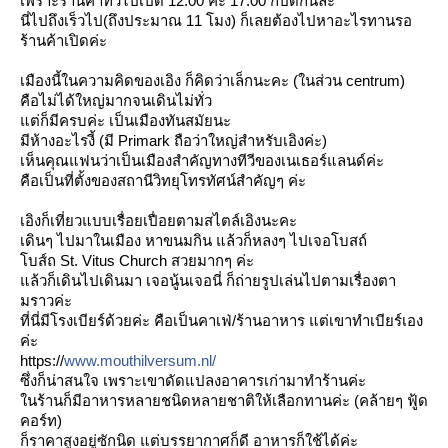
เพราะร้านค้าทั่วไปเปิด 12.00 ค่ะ 17.00 ก็ปิดกันล่ะ
นี่ไปถึงเร็วไป(ถึงประมาณ 11 โมง) ก็เลยต้องไปหาอะไรทานรอ
ร้าน
ค้าเปิดค่ะ
เมืองนี้ในความคิดของเอิง ก็คิดว่าเล็กนะคะ (ในส่วน centrum)
คือไม่ได้ใหญ่มากจนเดินไม่ท
ั่ว
ต่ก็มีครบค่ะ เป็นเมืองทันสมัยนะ
มีห้างอะไรงี้ (มี Primark ถือว่าใหญ่สำหรับเอิงค่ะ)
เห็นคุณแฟนว่าเป็นเมืองสำคั
ญทางทีวีของเนเธอร์แลนด์ค่ะ
คือเป็นที่ตั้งของสถานีวิท
ุโทรทัศน์สำคัญๆ ค่ะ
เอิงก็เที่ยวแบบเรื่อยเปื่อ
ตามสไตล์เอิงนะคะ
เดินๆ ไปมาในเมือง หาขนมกิน แล้วก็หลงๆ ไปเจอโบสถ์
บส์ถ St. Vitus Church สวยมากๆ ค่ะ
ล้วก็เดินไปเดินมา เจอนู้นเจอนี่ ก็ถ่ายรูปเล่นไปตามเรื่องตา
มราวค่ะ
ที่นี่มีโรงเบียร์ด้วยค่ะ คือเป็นคาเฟ่/ร้านอาหาร แต่เขาทำเบียร์เอง
ค่ะ
https://
www.mouthilversum.nl/
ซึ่งก็น่าสนใจ เพราะเขาดัดแปลงอาคารเก่ามา
ทำร้านค่ะ
นร้านก็มีอาหารหลายชนิดหลา
ชาติให้เลือกทานค่ะ (คล้ายๆ ฟู้ด
คอร์ท)
ก็ราคาสูงอยู่ซักนิด แต่บรรยากาศก็ดี อาหารก็ใช้ได้ค่ะ