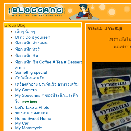
Group Blog
กาละแม...เกาะสมุ
เล็กๆ น้อยๆ
DIY : Do it yourself
เพราะยังไม่
ท๊อก แท๊ก ต่างแดน
ต่เพราะ
ท๊อก แท๊ก ทัวร์
ท๊อก แท๊ก ชิม
ท๊อก แท๊ก ชิม Coffee # Tea # Dessert
& etc.
Somethig special
สัตว์เลี้ยงแสนรัก
เครื่องสำอาง ประทินผิว อาหารเสริม
My Camera.......
My Souvenirs # ของที่ระลึก...ระทึก
จ
Let's Take a Photo
ของเล่น ของสะสม
Home Sweet Home
My Car
My Motorcycle