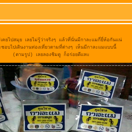
เคยไปสมุย เลยไม่รู้ว่าจริงๆ แล้วที่นั่นมีกาละแมกี่ยี่ห้อกันแน่
ชอบไปเดินงานท่องเที่ยวตามที่ต่างๆ เห็นมีกาละแมแบบนี้
(ตามรูป) เลยลองชิมดู ก็อร่อยดีแหะ