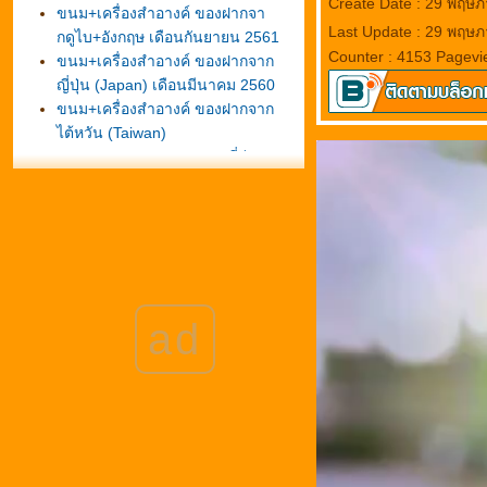
Create Date : 29 พฤษ
ขนม+เครื่องสำอางค์ ของฝากจา
Last Update : 29 พฤษภ
กดูไบ+อังกฤษ เดือนกันยายน 2561
Counter : 4153 Pagevi
ขนม+เครื่องสำอางค์ ของฝากจาก
ญี่ปุ่น (Japan) เดือนมีนาคม 2560
ขนม+เครื่องสำอางค์ ของฝากจาก
ไต้หวัน (Taiwan)
ขนม นม เนย จากประเทศญี่ปุ่น +
ขนมจากประเทศกัวเตมาลา
รวมรูปของฝากจากฮ่องกงและมาเก๊า
Egg Tart from Macau
ปฏิทินของโรงแรมดาราเทวี เชียงใหม่
Souvenirs from Japan
ของฝากจาก USA
ของฝากจากสนามบินนาริตะ ตอนที่ 2
ad
ของฝากจากสนามบินนาริตะ
ขนมจากภูเก็ต
กาละแม...เกาะสมุ
ไข่เค็ม..อา-หรอย ของฝากจากภาคใต้
Souvenir from เวียดนาม
Souvenir from Korea