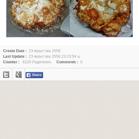
Create Date :
23 พฤษภาคม 2556
Last Update :
23 พฤษภาคม 2556 23:23:54 น.
Counter :
6220 Pageviews.
Comments :
0