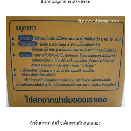
มีบอกเมนูอาหารเสร็จสรรพ
ถ้างั้นเรามาต้มไข่เค็มทานกันก่อนเถอะ