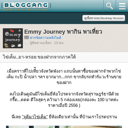
Emmy Journey พากิน พาเที่ยว
ฝากข้อความหลังไมค์
ผู้ติดตามบล็อก : 10 คน
ไข่เค็ม..อา-หรอย ของฝากจากภาคใต้
เมื่อคราวที่ไปเที่ียวจังหวัดพังงา แถบนั้นหาซื้อของฝากจำพวกไข่
เค็ม กะปิ น้ำปลา ฯลฯ ยากมาก...กกก ขากลับรถทัวร์แวะร้านขา
ของฝาก
ลงไปเดินดูมันมีไข่เค็มยี่ห้อโปรดจากจังหวัดสุราษฎร์ธานีด้ว
กรี๊ด...ดดด ดีใจสุดๆ คว้ามา 5 กล่องเลย(กล่องละ 100 บาทค่ะ
ราคาเมื่อปี 2556 )
นี่เล
"จุติมาไข่เค็ม"
ี่ห้อเดียวเท่านั้น ที่บ้านเราโปรดปราน