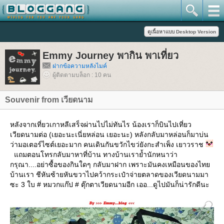
Emmy Journey พากิน พาเที่ยว
ฝากข้อความหลังไมค์
ผู้ติดตามบล็อก : 10 คน
Souvenir from เวียดนาม
หลังจากเที่ยวเกาหลีเสร็จผ่านไปไม่ทันไร น้องเราก็บินไปเที่ยว
เวียดนามต่อ (เยอะนะเนี่ยหล่อน เยอะนะ) หลังกลับมาหล่อนก็มาบ่น
ว่ามอเตอร์ไซต์เยอะมาก คนเดินกันขวักไขว่ยังกะสำเพ็ง เยาวราช
ถมตอนโทรกลับมาหาที่บ้าน ทางบ้านเราย้ำนักหนาว่า
กรุณา....อย่าซื้อของกินใดๆ กลับมาฝาก เพราะมันคงเหมือนของไท
บ้านเรา ชีหันซ้ายหันขวาไปคว้ากระเป๋าจ่ายตลาดของเวียดนามมา
ซะ 3 ใบ # หมวกแก๊ป # ตุ๊กตาเวียดนามอีก เออ...ดูไปมันก็น่ารักดีนะ