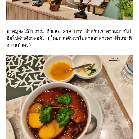
ขาหมูพะโล้โบราณ ถ้วยละ 240 บาท สำหรับเราหวานมากไป
ชิมไปคำเดียวพอจ๊ะ (โดยส่วนตัวเราไม่ทานอาหารคาวที่รสชาติ
หวานนำค่ะ)