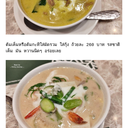
ต้มเค็มหรือต้มกะทิใส่ผัดรวม ใส่กุ้ง ถ้วยละ 260 บาท รสชาติ
เค็ม มัน หวานนิดๆ อร่อยเล