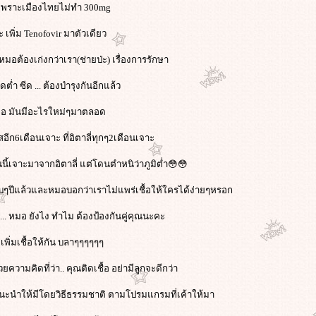
น เพราะเมืองไทยไม่ทำ 300mg
นะ เพิ่ม Tenofovir มาตัวเดียว
อต้องเก่งกว่าเรา(ช่ายป่ะ) เรื่องการรักษา
ต่ำ ซีด ... ต้องบำรุงกันอีกแล้ว
อออ มันมีอะไรใหม่ๆมาตลอด
สอีก6เดือนเจาะ ที่อิตาลี่ทุกๆ2เดือนเจาะ
ันนี้เจาะมาจากอิตาลี่ แต่โดนตำหนิว่าภูมิต่ำ😳😳
ิบๆปีแล้วและหมอบอกว่าเราไม่แพร่เชื้อให้ใครได้ง่ายๆหรอก
... หมอ ยังไง ทำไม ต้องป้องกันคู่คุณนะคะ
ะเพิ่มเชื้อให้กัน บลาๆๆๆๆๆๆ
ยความคิดที่ว่า.. คุณติดเชื้อ อย่ามีลูกจะดีกว่า
่แนะนำให้มีโดยวิธีธรรมชาติ ตามโปรมแกรมที่เค้าให้มา