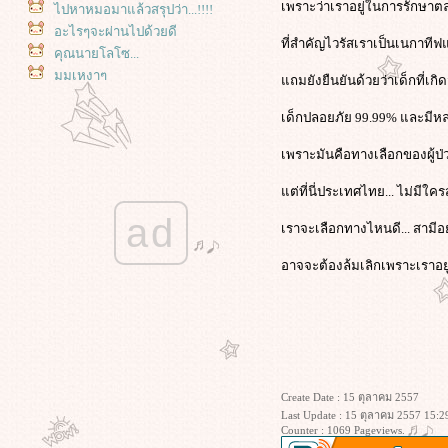
เพราะว่าเราอยู่ในการรักษา
ไปหาหมอมาแล้วสรุปว่า...!!!!
อะไรๆจะผ่านไปด้วยดี
ที่สำคัญไวรัสเราเป็นเนกาทีฟ
คุณนายโลโซ...
มุมเหงาๆ
ถมยังยืนยันด้วยว่าเด็กที่เก
อยากโลว์เทคบ้าง นี่เราแปลก
เด็กปลอยภัย 99.99% และมีหลายคู่
ประหลาดมากไปมั้ย??
วันเสาร์....วันเหงา
เพราะมันคือทางเลือกของผู้ป่
..อย่าให้มันเป็นเหมือนในอดีต..
ไม่ได้คาดหวังไว้มากมาย.
ต่ที่นี่ประเทศไทย... ไม่มี
จหา
ad
ฮืมมม
เราจะเลือกทางไหนดี... สามีอย
เริ่มต้นกันอีกรอบ
อาจจะต้องล้มเลิกเพราะเราอยู่ท
Create Date : 15 ตุลาคม 2557
Last Update : 15 ตุลาคม 2557 15:2
Counter : 1069 Pageviews.