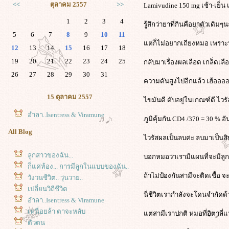
<<
ตุลาคม 2557
>>
Lamivudine 150 mg เช้า-เย็
1
2
3
4
รู้สึกว่ายาที่กินคือยาตัวเดิมๆ
5
6
7
8
9
10
11
ต่ก็ไม่อยากเถียงหมอ เพราะหม
12
13
14
15
16
17
18
19
20
21
22
23
24
25
กลับมาเรื่องผลเลือด เกล็ดเลือด
26
27
28
29
30
31
ความดันสูงไปอีกแล้ว เฮ้ออ
15 ตุลาคม 2557
ไขมันดี ตับอยู่ในเกณฑ์ดี ไวรั
อำลา..Isentress & Viramune
ภูมิคุ้มกัน CD4 /370 = 30 % อ
All Blog
ไวรัสผลเป็นลบค่ะ ลบมาเป็นส
ลูกสาวของฉัน...
บอกหมอว่าเรามีแผนที่จะมีลูก
ก็แค่ท้อง... การมีลูกในแบบของฉัน..
ถ้าไม่ป้องกันสามีจะติดเชื้อ จ
วังวนชีวิต.. วุ่นวาย..
เปลี่ยนวิถีชีวิต
นี่ชีวิตเรากำลังจะโดนจำกัดด้ว
อำลา..Isentress & Viramune
เหนื่อยล้า ตาจะหลับ
ต่สามีเราปกติ หมอที่อิตาลี
ตัวตน