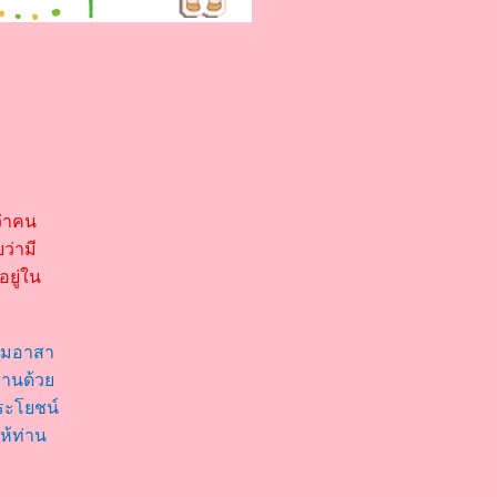
ว่าคน
ว่ามี
ยู่ใน
ุ่มอาสา
ท่านด้ว
ประโยชน์
ห้ท่าน