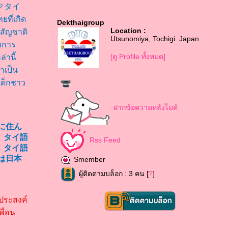
 “デックタイ
ที่เกิด
Dekthaigroup
Location :
งสัญชาติ
Utsunomiya, Tochigi. Japan
ึงการ
[ดู Profile ทั้งหมด]
่านี้
ำเป็น
ีเด็กชาว
ฝากข้อความหลังไมค์
に住ん
。タイ語
Rss Feed
。タイ語
は日本
Smember
ผู้ติดตามบล็อก : 3 คน [
?
]
ประสงค์
ื่อน