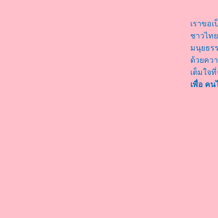
เราขอเป
ชาวไทยท
มนุยธรร
ด้วยควา
เต็มใจที
เพื่อ ค