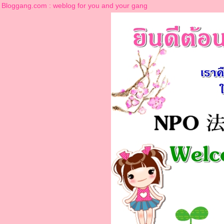
Bloggang.com : weblog for you and your gang