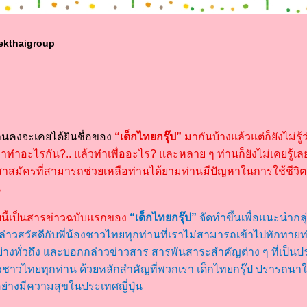
ekthaigroup
นคงจะเคยได้ยินชื่อของ
“เด็กไทยกรุ๊ป”
มากันบ้างแล้วแต่ก็ยังไม่รู้
เขาทำอะไรกัน?.. แล้วทำเพื่ออะไร? และหลาย ๆ ท่านก็ยังไม่เคยรู้เลย
สาสมัครที่สามารถช่วยเหลือท่านได้ยามท่านมีปัญหาในการใช้ชีวิตอ
น
นี้เป็นสารข่าวฉบับแรกของ
“เด็กไทยกรุ๊ป”
จัดทำขึ้นเพื่อแนะนำกล
ล่าวสวัสดีกับพี่น้องชาวไทยทุกท่านที่เราไม่สามารถเข้าไปทักทาย
ย่างทั่วถึง และบอกกล่าวข่าวสาร สารพันสาระสำคัญต่าง ๆ ที่เป็น
้องชาวไทยทุกท่าน ด้วยหลักสำคัญที่พวกเรา เด็กไทยกรุ๊ป ปรารถนาใ
อย่างมีความสุขในประเทศญี่ปุ่น