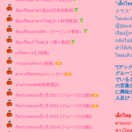
“เด็ก
ห้องเรียนภาษาญี่ปุ่น(日本語教室)
クラス” ซึ
นและเติ
ห้องเรียนอาหารไทย(タイ料理教室)
ญี่ปุ่น
ห้องเรียนแกะสลัก（カービング教室）
เรียนรู้
กลับไปเ
ห้องเรียนรำไทย(タイ踊り教室)
ทำให้เกิ
เกร็ดความรู้ (情報)
ไทยแล้ว
การอบรมต่างๆ (研修)
*(デ
グルー
ตารางกิจกรรม(カレンダー)
でいる
ล่ามการแพทย์(医療通訳)
の言葉
に興味
กิจกรรมของกรุ๊ป ปี 2017 (グループの活動)
人及び
กิจกรรมของกรุ๊ป ปี 2016 (グループの活動)
เด็กไท
กิจกรรมของกรุ๊ป ปี 2015 (グループの活動)
ตามแนวค
กิจกรรมของกรุ๊ป ปี 2014 (グループの活動)
ชาวไทยที