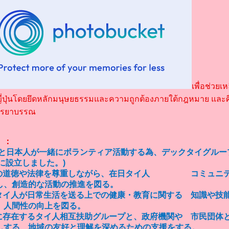
เพื่อช่วยเ
่ปุ่นโดยยึดหลักมนุษยธรรมและความถูกต้องภายใต้กฎหมาย และศ
รรยาบรรณ
）：
人と日本人が一緒にボランティア活動する為、デックタイグルー
年に設立しました。)
の道徳や法律を尊重しながら、在日タイ人 コミュニテ
し、創造的な活動の推進を図る。
タイ人が日常生活を送る上での健康・教育に関する 知識や技
、人間性の向上を図る。
に存在するタイ人相互扶助グループと、政府機関や 市民団体
しする、地域の友好と理解を深めるための支援をする。