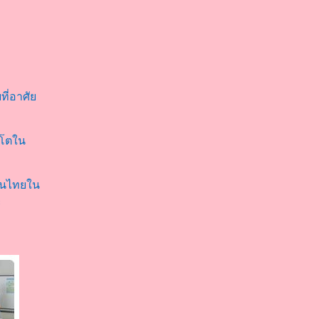
ที่อาศั
บโตใน
ชนไทยใน
ะ