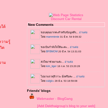
Discount Car Rental
New Comments
ยใต้
วามรู้
วิต
ความ
Friends' blogs
Webmaster - BlogGang
[Add Dekthaigroup's blog to your web]