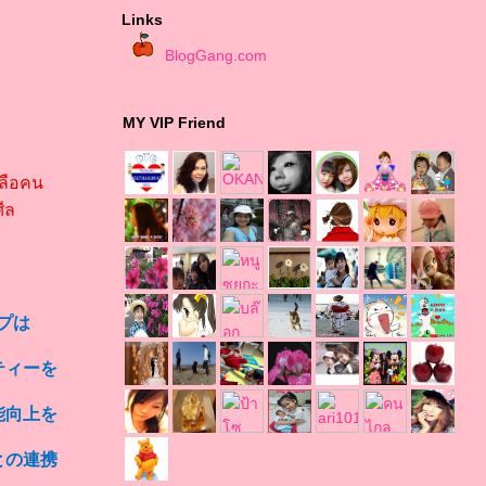
Links
BlogGang.com
MY VIP Friend
หลือคน
ีล
プは
ィーを
能向上を
との連携