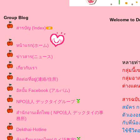
Group Blog
Welcome to D
สารบัญ (Index)
หน้าแรก(ホーム)
ข่าวสาร(ニュース)
หลายท่า
เกี่ยวกับเรา
กลุ่มนี้
กลุ่มอา
ติดต่อ/ที่อยู่(連絡/住所)
ต่างแด
อัลบั้ม Facebook (アルバム)
สารฉบับ
NPO法人 デックタイグループ
สมัคร ก
สำนักงานเด็กไทย ( NPO法人 デックタイの事
ตัวเองอ
務所)
กับพี่น
Dekthai-Hotline
ช้ชีวิต
ห้องเรียนภาษาไทย(タイ語教室)