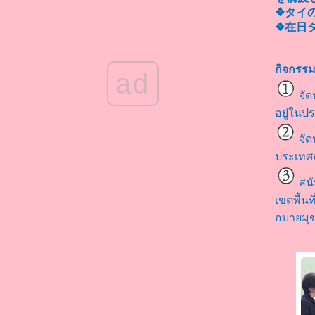
❖タイ
❖在日
กิจกรรม
ad
จัด
อยู่ในปร
จัด
ประเทศญี
สนั
เขตพื้น
อบายมุ