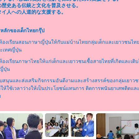
の歴史ある伝統と文化を普及させる。
タイ人への人道的な支援する。
หลักของเด็กไทยกรุ๊ป
ห้องเรียนสอนภาษาญี่ปุ่นให้กับแม่บ้านไทยกลุ่มเด็กและเยาวชนไทย
ะเทศญี่ปุ่น
ห้องเรียนภาษาไทยให้แก่เด็กและเยาวชนเชื้อสายไทยที่เกิดและเติ
่ปุ่น
บสนุนและส่งเสริมกิจกรรมอันดีงามและสร้างสรรค์ของกลุ่มเยาว
ที่ให้ใช้เวลาว่างให้เป็นประโยชน์แทนการ ติดการพนันยาเสพติดแล
ข