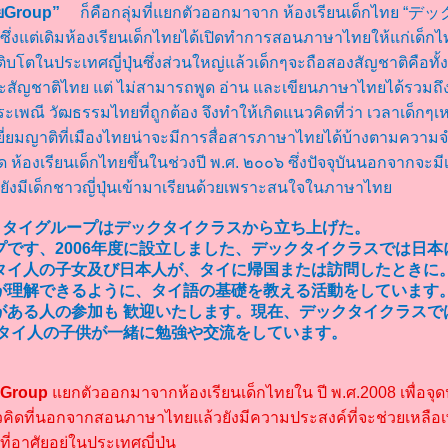
ไทยGroup”
ก็คือกลุ่มที่แยกตัวออกมาจาก ห้องเรียนเด็กไทย
่งแต่เดิมห้องเรียนเด็กไทยได้เปิดทำการสอนภาษาไทยให้แก่เด็กไทย
บโตในประเทศญี่ปุ่นซึ่งส่วนใหญ่แล้วเด็กๆจะถือสองสัญชาติคือทั้
และสัญชาติไทย แต่ ไม่สามารถพูด อ่าน และเขียนภาษาไทยได้รวมถ
ประเพณี วัฒธรรมไทยที่ถูกต้อง จึงทำให้เกิดแนวคิดที่ว่า เวลาเด็กๆเหล
ยี่ยมญาติที่เมืองไทยน่าจะมีการสื่อสารภาษาไทยได้บ้างตามความจ
ด ห้องเรียนเด็กไทยขึ้นในช่วงปี พ.ศ. ๒๐๐๖ ซึ่งปัจจุบันนอกจากจะม
ยังมีเด็กชาวญี่ปุ่นเข้ามาเรียนด้วยเพราะสนใจในภาษาไท
ックタイグループはデックタイクラスから立ち上げた。
プです、2006年度に設立しました、デックタイクラスでは日本
タイ人の子女及び日本人が、タイに帰国または訪問したときに
が理解できるように、タイ語の基礎を教える活動をしています
がある人の参加も 歓迎いたします。現在、デックタイクラスで
 タイ人の子供が一緒に勉強や交流をしています。
ย Group
กตัวออกมาจากห้องเรียนเด็กไทยใน ปี พ.ศ.2008 เพื่อจุด
ิดที่นอกจากสอนภาษาไทยแล้วยังมีความประสงค์ที่จะช่วยเหลือเพ
่อาศัยอยู่ในประเทศญี่ปุ่น