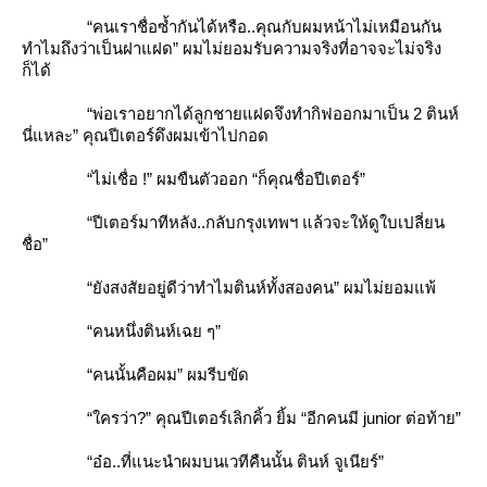
“คนเราชื่อซ้ำกันได้หรือ..คุณกับผมหน้าไม่เหมือนกัน
ทำไมถึงว่าเป็นฝาแฝด” ผมไม่ยอมรับความจริงที่อาจจะไม่จริง
ก็ได้
“พ่อเราอยากได้ลูกชายแฝดจึงทำกิฟออกมาเป็น 2 ตินห์
นี่แหละ” คุณปีเตอร์ดึงผมเข้าไปกอด
“ไม่เชื่อ !” ผมขืนตัวออก “ก็คุณชื่อปีเตอร์”
“ปีเตอร์มาทีหลัง..กลับกรุงเทพฯ แล้วจะให้ดูใบเปลี่ยน
ชื่อ”
“ยังสงสัยอยู่ดีว่าทำไมตินห์ทั้งสองคน” ผมไม่ยอมแพ้
“คนหนึ่งตินห์เฉย ๆ”
“คนนั้นคือผม” ผมรีบขัด
“ใครว่า?” คุณปีเตอร์เลิกคิ้ว ยิ้ม “อีกคนมี junior ต่อท้าย”
“อ๋อ..ที่แนะนำผมบนเวทีคืนนั้น ตินห์ จูเนียร์”