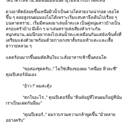
ส่บาตรให้ท่าน..ผมพนมมือขึ้นสาธุโมทนากับภาพที่เห็น
ดวงอาทิตย์ลอยขึ้นเหนือผิวน้ำเป็นดวงโตสวยงามน่ากอด เธอโต
ขึ้น ๆ ลอยสูงจนผมมองไม่ได้เพราะเริ่มแสบตาจึงเดินไปเรื่อย ๆ
บนหาดทราย.. เริ่มมีคนลงมาเล่นน้ำทะเล เป็นคู่หนุ่มสาวบ้างเป็น
ครอบครัวบ้าง มีเด็ก ๆ มาเล่นทรายส่งเสียงหัวเราะกัน
สนุกสนาน..ผมนึกอยากลงไปเล่นน้ำทะเลเหมือนกันแต่ยังเขินทั้งที่
เตรียมแต่งตัวมาพร้อมด้วยกางเกงขาสั้นรองเท้าแตะและเสื้อ
ฮาวายหลวม ๆ
ดดร้อนมากขึ้นผมตัดสินใจแวะสั่งอาหารเช้าขึ้นคอนโด
“ขอสองชุดครับ..” ไม่ใช่เสียงของผม “เหนื่อย หิวละซี”
คุณปีเตอร์นั่นเอง
“อ้าว !” ผมสะดุ้ง
“ตกใจอะไร..” คุณปีเตอร์ยิ้ม “ตินห์อยู่ทีไหนผมก็อยู่ที่นั่น
เราเป็นแฝดกันนี่นะ”
“คุณปีเตอร์..” ผมรวบรวมความกล้าพูดขึ้น “มั่วหลา
อย่างครับ”