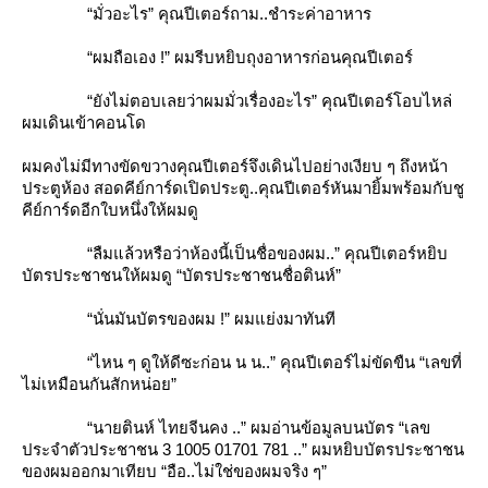
“มั่วอะไร” คุณปีเตอร์ถาม..ชำระค่าอาหาร
“ผมถือเอง !” ผมรีบหยิบถุงอาหารก่อนคุณปีเตอร์
“ยังไม่ตอบเลยว่าผมมั่วเรื่องอะไร” คุณปีเตอร์โอบไหล่
ผมเดินเข้าคอนโด
ผมคงไม่มีทางขัดขวางคุณปีเตอร์จึงเดินไปอย่างเงียบ ๆ ถึงหน้า
ประตูห้อง สอดคีย์การ์ดเปิดประตู..คุณปีเตอร์หันมายิ้มพร้อมกับชู
คีย์การ์ดอีกใบหนึ่งให้ผมดู
“ลืมแล้วหรือว่าห้องนี้เป็นชื่อของผม..” คุณปีเตอร์หยิบ
บัตรประชาชนให้ผมดู “บัตรประชาชนชื่อตินห์”
“นั่นมันบัตรของผม !” ผมแย่งมาทันที
“ไหน ๆ ดูให้ดีซะก่อน น น..” คุณปีเตอร์ไม่ขัดขืน “เลขที่
ไม่เหมือนกันสักหน่อย”
“นายตินห์ ไทยจีนคง ..” ผมอ่านข้อมูลบนบัตร “เลข
ประจำตัวประชาชน 3 1005 01701 781 ..” ผมหยิบบัตรประชาชน
ของผมออกมาเทียบ “อือ..ไม่ใช่ของผมจริง ๆ”