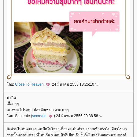
ดย:
Close To Heaven
24 มีนาคม 2555 18:25:10 น.
น่ากิน
เอื๊อก ๆๆ
กงของโปรดค่า ปลาชื่อเพราะมาก แฮ่ๆ
ดย: Secreate (
secreate
) 24 มีนาคม 2555 20:38:58 น.
ังอ่านไม่ทันจบเลย แต่นึกในใจว่าเดี๋ยวจะเม้นท์ว่า อยากเข้าครัวไปเจียวไข่มา
ราดน้ำแกงส้มด้วย ที่ไหนกัน หม่อมป้าก็เขียนถึง งั้นวิ่งไปหาโหลผักหนามดองดี