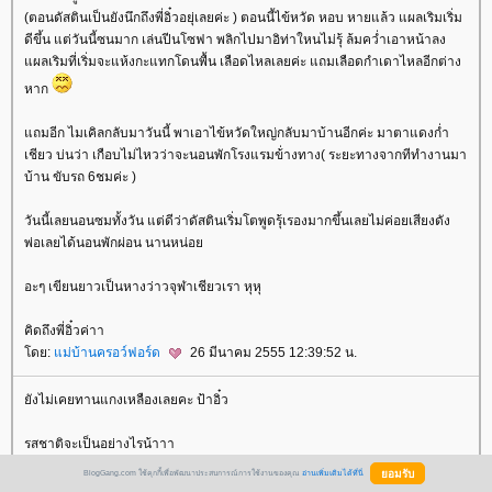
(ตอนดัสตินเป็นยังนึกถึงพี่อิ๋วอยุ่เลยค่ะ ) ตอนนี้ไข้หวัด หอบ หายแล้ว แผลเริมเริ่ม
ดีขึ้น แต่วันนี้ซนมาก เล่นปีนโซฟา พลิกไปมาอิท่าใหนไม่รุ้ ล้มคว่ำเอาหน้าลง
ผลเริมที่เริ่มจะแห้งกะแทกโดนพื้น เลือดไหลเลยค่ะ แถมเลือดกำเดาไหลอีกต่าง
หาก
ถมอีก ไมเคิลกลับมาวันนี้ พาเอาไข้หวัดใหญ่กลับมาบ้านอีกค่ะ มาตาแดงก่ำ
เชียว บ่นว่า เกือบไม่ไหวว่าจะนอนพักโรงแรมข้่างทาง( ระยะทางจากทีทำงานมา
บ้าน ขับรถ 6ชมค่ะ )
วันนี้เลยนอนซมทั้งวัน แต่ดีว่าดัสตินเริ่มโตพูดรุ้เรองมากขึ้นเลยไม่ค่อยเสียงดัง
พ่อเลยได้นอนพักผ่อน นานหน่อ
อะๆ เขียนยาวเป็นหางว่าวจุฬาเชียวเรา หุหุ
คิดถึงพี่อิ๋วค่าา
ดย:
ม่บ้านครอว์ฟอร์ด
26 มีนาคม 2555 12:39:52 น.
ังไม่เคยทานแกงเหลืองเลยคะ ป้าอิ๋ว
รสชาติจะเป็นอย่างไรน้าาา
BlogGang.com ใช้คุกกี้เพื่อพัฒนาประสบการณ์การใช้งานของคุณ
อ่านเพิ่มเติมได้ที่นี่
อยากลองชิมจังเลยคะ