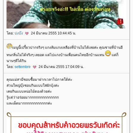
ดย:
บ่งบ๊ง
24 มีนาคม 2555 10:44:45 น.
เมนูนี้เปรี้ยวปากจริงๆ แกงส้มแกงเหลืองที่บ้านไม่ได้เลยค่ะ คุณชายที่บ้านฮี
ทนกลิ่นไม่ได้จริงๆ เลยอด แต่ไปแกงบ้านเพื่อนคนไทยอีกบ้านแทน
ต่ก็
นานๆทีได้กิน
ดย:
settembre
24 มีนาคม 2555 17:04:09 น.
คุณแม่สามีชอบซื้อมาฝากเวลาไปภาคใต้ค่ะ
ส่วนใหญ่บุ๊งชอบกินแบบใส่ผักบุ้งค่ะ
เคยกินแบบหน่อไม้ดองด้วยค่ะ
รู้แต่ว่าอร่อยมากกกกกกกกกกกกกก
ละเผ็ดมากกกกกกกกกกกกค่ะ