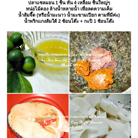
ปลาแซลมอน 1 ชิ้น หั่น 4 เหลื่อม ชิ้นใหญ่ๆ
หน่อไม้ดอง ล้างน้ำหลายน้ำ เพื่อลดความเค็ม
น้ำส้มจี๊ด (หรือน้ำมะนาว น้ำมะขามเปียก ตามที่มีค่ะ)
น้ำพริกแกงส้มใต้ 2 ช้อนโต๊ะ + กะปิ 1 ช้อนโต๊ะ