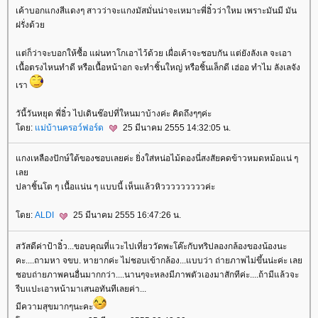
เค้าบอกแกงสีแดงๆ สาวว่าจะแกงมัสมั่นน่าจะเหมาะพี่อิ๋วว่าใหม เพราะมันมี มัน
ฝรั่งด้ว
ต่ก็ว่าจะบอกให้ซื้อ แผ่นทาโกเอาไว้ด้วย เผื่อเค้าจะชอบกัน แต่ยังลังเล จะเอา
เนื้อตรงไหนทำดี หรือเนื้อหน้าอก จะทำชิ้นใหญ่ หรือชิ้นเล็กดี เฮ่ออ ทำไม ลังเลจัง
เรา
วันี้วันหยุด พี่อิ๋ว ไปเดินช๊อปที่ใหนมาบ้างค่ะ คิดถึงๆๆค่ะ
ดย:
ม่บ้านครอว์ฟอร์ด
25 มีนาคม 2555 14:32:05 น.
กงเหลืองปักษ์ใต้ของชอบเลยค่ะ ยิ่งใส่หน่อไม้ดองนี่สงสัยคดข้าวหมดหม้อแน่ ๆ
เล
ปลาชิ้นโต ๆ เนื้อแน่น ๆ แบบนี้ เห็นแล้วหิวววววววววค่ะ
ดย:
ALDI
25 มีนาคม 2555 16:47:26 น.
สวัสดีค่าป้าอิ๋ว...ขอบคุณที่แวะไปเที่ยววัดพะโค๊ะกับทริปลองกล้องของน้องนะ
คะ....ถามหา จขบ. หายากค่ะ ไม่ชอบเข้ากล้อง...แบบว่า ถ่ายภาพไม่ขึ้นน่ะค่ะ เล
ชอบถ่ายภาพคนอื่นมากกว่า....นานๆจะหลงมีภาพตัวเองมาสักทีค่ะ....ถ้ามีแล้วจะ
รีบแปะเอาหน้ามาเสนอทันทีเลยค่า...
มีความสุขมากๆนะคะ