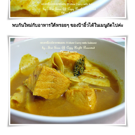
พบกันใหม่กับอาหารใต้หรอยๆ ของป้าอิ๋วได้ในเมนูถัดไปค่ะ