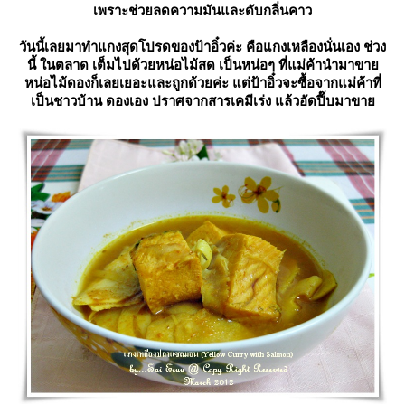
เพราะช่วยลดความมันและดับกลิ่นคาว
วันนี้เลยมาทำแกงสุดโปรดของป้าอิ๋วค่ะ คือแกงเหลืองนั่นเอง ช่วง
นี้ ในตลาด เต็มไปด้วยหน่อไม้สด เป็นหน่อๆ ที่แม่ค้านำมาขา
หน่อไม้ดองก็เลยเยอะและถูกด้วยค่ะ แต่ป้าอิ๋วจะซื้อจากแม่ค้าที่
เป็นชาวบ้าน ดองเอง ปราศจากสารเคมีเร่ง แล้วอัดปี๊บมาขา