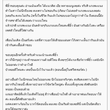
พี่อิ๋วขอบคุณค่ะ อ่านเม้นเสร็จ ได้แนวคิด เอ๊ย หลายเมนูเลยค่ะ จริงสิ แกงพะแนง
ทำไมสาวไม่นึกถึงเลย คงเพราะไม่ชอบกิน (เกิดมาไม่เคยทำแกงพะแนงเลยค่ะ
)เคยกิน คงจะไม่เกิน 2ครั้งในชีวิต กินแล้วไม่ชอบบอกไม่ถูกว่าทำไม ถึงตอนนี้ยัง
จำรสชาติไม่ได้เลยค่ะว่าแบบใหน
ล้วปกติ แกงพะแนง มันคล้ายๆกับแกงแดงใหมคะพี่อิ๋ว มันต่างกันยังไงคะ เครือง
เทศตัวใหนที่ใส่ต่างกัน
เพือนไมเคิล เป็นฝรั่งค่ะ แต่ที่สาวบอกให้เตีรยมแผ่นทาโก้เพราะเห็ันว่ากินแล้วมัน
เข้ากันค่ะเผื้อเค้าชอบ
ขอบคุณอีกครั้งสำหรับคำแนะนำนะคะพี่อิ๋ว
สาวก็นึกๆอยุ่วาจะทำขนมหวานด้วยดีใหม ดีเลยๆๆได้แรงเชียร์จากพี่อิ๋ว แต่ยังนึก
ไม่ออกค่ะว่าทำอาไรดี
บัวลอยดีใหมคะ เคยปั้นแป้งไว้นานแล้ว (ตอนนี้อยุ่ในฟรีสเซอร์ค่ะ )
อย่างอื่นทำไมนึกขนมไทยไม่ออกเลย นึกไม่ออกจริงๆค่ะ สงสัยคงเพราะไม่นึก
อยากกินไรตอนี้ เพิ่งหายป่วยจากไข้หวัดใหญ่ค่ะ ทั้งแม่ทั้งลูกเลย ดัสตินหนัก
หน่อย เป็นหอบด้ว
ถมอาทิตย์ที่แล้วไมเคิลก็ไม่อยุ่ ดีว่าเพือนบ้านใจดี เค้าเอายาพ่นแก้หอบมาให้
ค่ะ ตอนนี้ดัสตินหายแล้ว
ต่คงเพราะร้อนใน บวกไข้ตอนนั้น ผมเลย เป็นเริมด้วยเลยทีนี่ แต่เป็นนิดเดียว
ตรงใต้จมูกขวาค่ะ