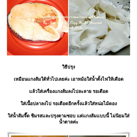
วิธีปรุง
เหมือนแกงส้มใต้ทั่วไปเลยค่ะ เอาหม้อใส่น้ำตั้งไฟให้เดือด
ล้วใส่เครื่องแกงส้มลงไปละลาย รอเดือด
ส่เนื้อปลาลงไป รอเดือดอีกครั้งแล้วใส่หน่อไม้ดอง
ส่น้ำส้มจี๊ด ชิมรสและปรุงตามชอบ แต่แกงส้มแบบนี้ ไม่นิยมใส่
น้ำตาลค่ะ