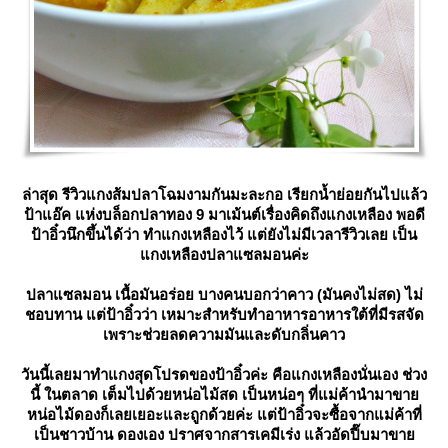
ล่าสุด รีวิวแกงส้มปลาโฉมงามกันมะละกอ เรียกน้ำย่อยกันไปแล้ว
ป้าแอ๊ค แห่งบล็อกปลาทอง 9 มาเม้นต์เรื่องคิดถึงแกงเหลือง พอดี
ป้าอิ๋วนึกขึ้นได้ว่า ทำแกงเหลืองไว้ แต่ยังไม่มีเวลารีวิวเลย เป็น
กงเหลืองปลาแซลมอนค่ะ
ปลาแซลมอน เนื้อมันอร่อย บางคนบอกว่าคาว (มันคงไม่สด) ไม่
ชอบทาน แต่ป้าอิ๋วว่า เหมาะสำหรับทำอาหารอาหารใต้ที่มีรสจัด
เพราะช่วยลดความมันและดับกลิ่นคาว
วันนี้เลยมาทำแกงสุดโปรดของป้าอิ๋วค่ะ คือแกงเหลืองนั่นเอง ช่วง
นี้ ในตลาด เต็มไปด้วยหน่อไม้สด เป็นหน่อๆ ที่แม่ค้านำมาขา
หน่อไม้ดองก็เลยเยอะและถูกด้วยค่ะ แต่ป้าอิ๋วจะซื้อจากแม่ค้าที่
เป็นชาวบ้าน ดองเอง ปราศจากสารเคมีเร่ง แล้วอัดปี๊บมาขา