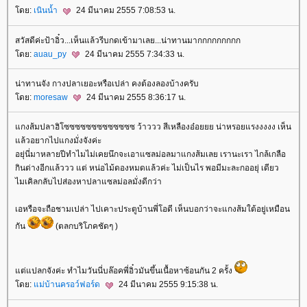
ดย:
เนินน้ำ
24 มีนาคม 2555 7:08:53 น.
สวัสดีค่ะป้าอิ๋ว...เห็นแล้วรีบกดเข้ามาเลย...น่าทานมากกกกกกกกก
ดย:
auau_py
24 มีนาคม 2555 7:34:33 น.
น่าทานจัง กางปลาเยอะหรือเปล่า คงต้องลองบ้างครับ
ดย:
moresaw
24 มีนาคม 2555 8:36:17 น.
กงส้มปลาฮิโซซซซซซซซซซซซซ ว้าววว สีเหลืองอ๋อยยย น่าหรอยแรงงงงง เห็น
ล้วอยากไปแกงมั่งจังค่ะ
อยุ่นี่มาหลายปีทำไมไม่เคยนึกจะเอาแซลม่อลมาแกงส้มเลย เรานะเรา ไกล้เกลือ
กินด่างอีกแล้ววว แต่ หน่อไม้ดองหมดแล้วค่ะ ไม่เป็นไร พอมีมะละกออยุ่ เดียว
ไมเคิลกลับไปส่องหาปลาแซลม่อลมั่งดีกว่า
เอหรือจะถือชามเปล่า ไปเคาะประตูบ้านพี่โอดี เห็นบอกว่าจะแกงส้มใต้อยู่เหมือน
กัน
(ตลกบริโภคชัดๆ )
ต่แปลกจังค่ะ ทำไมวันนี่บล๊อคพี่อิ๋วมันขึ้นเนื้อหาซ้อนกัน 2 ครั้ง
ดย:
ม่บ้านครอว์ฟอร์ด
24 มีนาคม 2555 9:15:38 น.