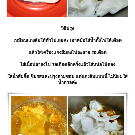
วิธีปรุง
เหมือนแกงส้มใต้ทั่วไปเลยค่ะ เอาหม้อใส่น้ำตั้งไฟให้เดือด
ล้วใส่เครื่องแกงส้มลงไปละลาย รอเดือด
ส่เนื้อปลาลงไป รอเดือดอีกครั้งแล้วใส่หน่อไม้ดอง
ส่น้ำส้มจี๊ด ชิมรสและปรุงตามชอบ แต่แกงส้มแบบนี้ ไม่นิยมใส่
น้ำตาลค่ะ