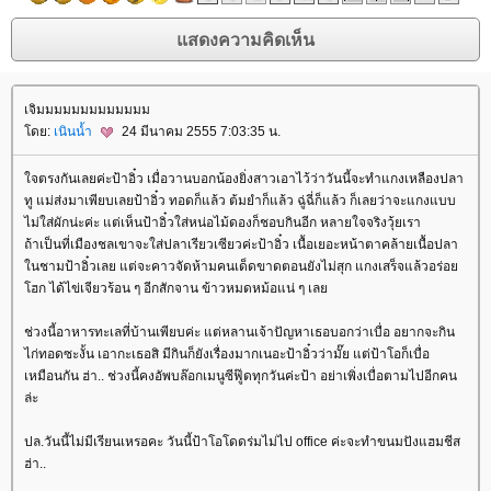
เจิมมมมมมมมมมมมม
ดย:
เนินน้ำ
24 มีนาคม 2555 7:03:35 น.
จตรงกันเลยค่ะป้าอิ๋ว เมื่อวานบอกน้องยิ่งสาวเอาไว้ว่าวันนี้จะทำแกงเหลืองปลา
ทู แม่ส่งมาเพียบเลยป้าอิ๋ว ทอดก็แล้ว ต้มยำก็แล้ว ฉู่ฉี่ก็แล้ว ก็เลยว่าจะแกงแบบ
ไม่ใส่ผักน่ะค่ะ แต่เห็นป้าอิ๋วใส่หน่อไม้ดองก็ชอบกินอีก หลายใจจริงวุ้ยเรา
ถ้าเป็นที่เมืองชลเขาจะใส่ปลาเรียวเซียวค่ะป้าอิ๋ว เนื้อเยอะหน้าตาคล้ายเนื้อปลา
นชามป้าอิ๋วเลย แต่จะคาวจัดห้ามคนเด็ดขาดตอนยังไม่สุก แกงเสร็จแล้วอร่อ
ฮก ได้ไข่เจียวร้อน ๆ อีกสักจาน ข้าวหมดหม้อแน่ ๆ เล
ช่วงนี้อาหารทะเลที่บ้านเพียบค่ะ แต่หลานเจ้าปัญหาเธอบอกว่าเบื่อ อยากจะกิน
ไก่ทอดซะงั้น เอากะเธอสิ มีกินก็ยังเรื่องมากเนอะป้าอิ๋วว่ามั๊ย แต่ป้าโอก็เบื่อ
เหมือนกัน ฮ่า.. ช่วงนี้คงอัพบล๊อกเมนูซีฟู๊ดทุกวันค่ะป้า อย่าเพิ่งเบื่อตามไปอีกคน
ล่ะ
ปล.วันนี้ไม่มีเรียนเหรอคะ วันนี้ป้าโอโดดร่มไม่ไป office ค่ะจะทำขนมปังแฮมชีส
ฮ่า..