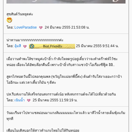
สุขสันต์วันหยุดค่ะ
ดย:
LoveParadise
24 มีนาคม 2555 21:53:08 น.
น่าทานมากกกกกกกกกกกกกกกกกกค่ะ
ดย:
อุ้มสี
25 มีนาคม 2555 9:51:44 น.
เมื่อวานทำพะโล้ขาหมูค่ะป้าอิ๋ว กำลังโหลดรูปอยู่เดี๋ยวว่าจะทำดร๊าฟท์ไว้ซะ
หน่อย เผื่อจะได้อัพบล๊อกคืนนี้ เพราะป้าอิ๋วกับสาวแซวป้าโอเรื่องซีฟู๊ด อิอิ..
สูตรไก่ทอดวันนี้ไปลอกคุณพล (ขวัญใจแม่ยกพี่บี๊ค่ะ) ต้นตำรับใส่งาเยอะกว่าป้า
ออีกนะ แต่เวลาเคี้ยวก็มัน ๆ ดีค่ะ
ปล.รีบส่งงานให้เสร็จก่อนสงกรานต์เน้อ หลังสงกรานต์จะได้ไปเที่ยวด้วยกัน
ดย:
เนินน้ำ
25 มีนาคม 2555 11:59:19 น.
วันมะรืนจาไปหาแซลม่อนมาแกงส้มมมมมมะไหวแล้ว มาทีไรน้ำลายเต็มพุ้งแก้ม
ทุกที
เพือนไมเคิลบอกให้สาวทำแกงไทยไปให้กินหน่อ