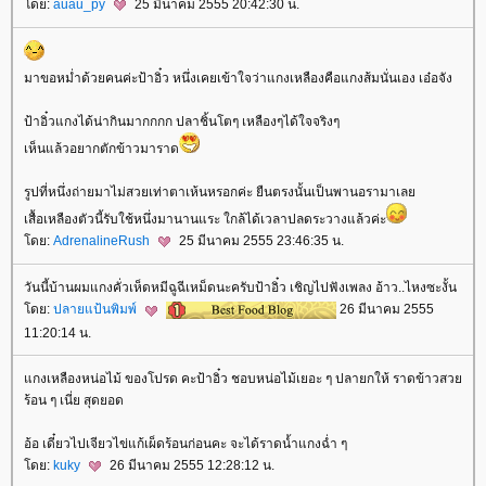
ดย:
auau_py
25 มีนาคม 2555 20:42:30 น.
มาขอหม่ำด้วยคนค่ะป้าอิ๋ว หนึ่งเคยเข้าใจว่าแกงเหลืองคือแกงส้มนั่นเอง เอ๋อจัง
ป้าอิ๋วแกงได้น่ากินมากกกก ปลาชิ้นโตๆ เหลืองๆได้ใจจริงๆ
เห็นแล้วอยากตักข้าวมาราด
รูปที่หนึ่งถ่ายมาไม่สวยเท่าตาเห้นหรอกค่ะ ยืนตรงนั้นเป็นพานอรามาเล
เสื้อเหลืองตัวนี้รับใช้หนึ่งมานานแระ ใกล้ได้เวลาปลดระวางแล้วค่ะ
ดย:
AdrenalineRush
25 มีนาคม 2555 23:46:35 น.
วันนี้บ้านผมแกงคั่วเห็ดหมีฉูฉีเหม็ดนะครับป้าอิ๋ว เชิญไปฟังเพลง อ้าว..ไหงซะงั้น
ดย:
ปลายแป้นพิมพ์
26 มีนาคม 2555
11:20:14 น.
กงเหลืองหน่อไม้ ของโปรด คะป้าอิ๋ว ชอบหน่อไม้เยอะ ๆ ปลายกให้ ราดข้าวสว
ร้อน ๆ เนี่ย สุดยอด
อ้อ เดี๋ยวไปเจียวไข่แก้เผ็ดร้อนก่อนคะ จะได้ราดน้ำแกงฉ่ำ ๆ
ดย:
kuky
26 มีนาคม 2555 12:28:12 น.