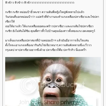
หิวข้าว หิวข้าว หิวข้าวววววววววววววววววววววววววว
กะซิก กะซิก หม่อมป้าอิ๋วคะขา ความฝันพี่หญิงใหญ่พังทลายไปแล้ว
วันก่อนที่บอกหม่อมป้าว่า แม่ครัวที่ทำงานจะทำแกงเหลืองปลาเซียวและไข่ปลา
เซียวให้
เธอให้มาแล้ว ให้แกงเหลืองยอดมะพร้าวปลาเซียว และแกงส้มไข่ปลาเซียว
กะซิก ยังไม่ทันได้ชิม คุณพี่สาวหิ้วไปบ้านคุณน้องสาวทั้งสองแกง อดเลยตรูว์
มาเห็นแกงเหลืองปลาสมรที่บ้านหม่อมป้าฯ แล้วมันมีอาการเจ็บใจแสน
ตั้งใจจะเอาแกงเหลืองมากินกับไข่เจียวหนาๆ ความฝันพังทลายซ๊ะแว๊ววว
กรุงเตป หาปลาเซียวอยากซ๊ะด้วย ปลาเซียวก็คือ ปลาริวกิว นี่เองคร๊า