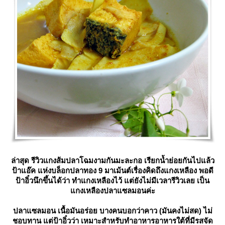
ล่าสุด รีวิวแกงส้มปลาโฉมงามกันมะละกอ เรียกน้ำย่อยกันไปแล้ว
ป้าแอ๊ค แห่งบล็อกปลาทอง 9 มาเม้นต์เรื่องคิดถึงแกงเหลือง พอดี
ป้าอิ๋วนึกขึ้นได้ว่า ทำแกงเหลืองไว้ แต่ยังไม่มีเวลารีวิวเลย เป็น
กงเหลืองปลาแซลมอนค่ะ
ปลาแซลมอน เนื้อมันอร่อย บางคนบอกว่าคาว (มันคงไม่สด) ไม่
ชอบทาน แต่ป้าอิ๋วว่า เหมาะสำหรับทำอาหารอาหารใต้ที่มีรสจัด