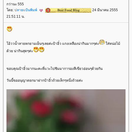
กว่านะ 555
ดย:
ปลายแป้นพิมพ์
24 มีนาคม 2555
21:51:11 น.
อ้ววนํ้าลายหกยามเย็นๆเลยค่ะป้าอิ๋ว แกงเหลืองน่ากินมากๆค่ะ
ส่หน่อไม้
ด้วย น่ากินสุดๆค่ะ
ขอบคุณป้าอิ๋วมากนะคะที่แวะไปชิมมาการองสีเขียวอ่อนๆด้วยกัน
วันนี้ขออนุญาตยกมาฝากป้าอิ๋วถ้วยเล็กๆหนึ่งถ้วยค่ะ