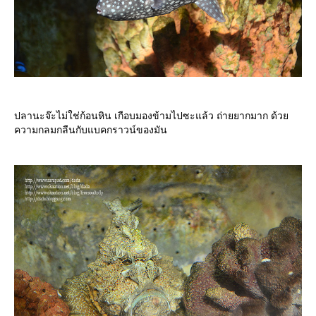
ปลานะจ๊ะไม่ใช่ก้อนหิน เกือบมองข้ามไปซะแล้ว ถ่ายยากมาก ด้ว
ความกลมกลืนกับแบคกราวน์ของมัน