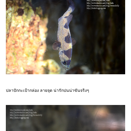
ปลาปักกะเป้ากล่อง ลายจุด น่ารักปนน่าขันจริงๆ