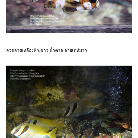
ลวดลายเหลืองฟ้า,ขาว,น้ำตาล ลายเท่ห์มาก