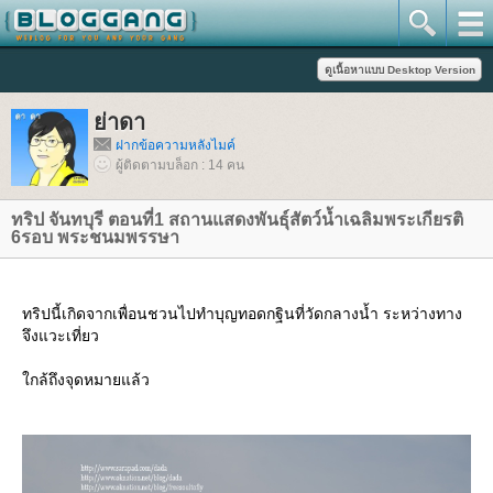
่าดา
ฝากข้อความหลังไมค์
ผู้ติดตามบล็อก : 14 คน
ทริป จันทบุรี ตอนที่1 สถานแสดงพันธุ์สัตว์น้ำเฉลิมพระเกียรติ
6รอบ พระชนมพรรษา
ทริปนี้เกิดจากเพื่อนชวนไปทำบุญทอดกฐินที่วัดกลางน้ำ ระหว่างทาง
จึงแวะเที่ยว
กล้ถึงจุดหมายแล้ว