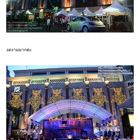
งดงามมากค่ะ