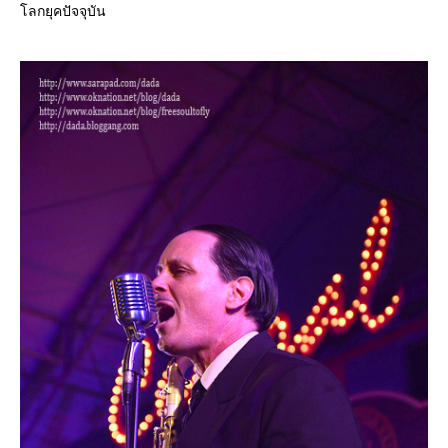
ลกยุคปัจจุบัน