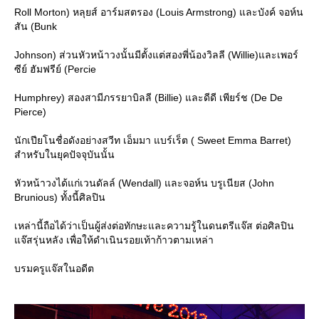
Roll Morton) หลุยส์ อาร์มสตรอง (Louis Armstrong) และบังค์ จอห์น
สัน (Bunk
Johnson) ส่วนหัวหน้าวงนั้นมีตั้งแต่สองพี่น้องวิลลี (Willie)และเพอร์
ซีย์ ฮัมฟรีย์ (Percie
Humphrey) สองสามีภรรยาบิลลี (Billie) และดีดี เพียร์ช (De De
Pierce)
นักเปียโนชื่อดังอย่างสวีท เอ็มมา แบร์เร็ต ( Sweet Emma Barret)
สำหรับในยุคปัจจุบันนั้น
หัวหน้าวงได้แก่เวนดัลล์ (Wendall) และจอห์น บรูเนียส (John
Brunious) ทั้งนี้ศิลปิน
เหล่านี้ถือได้ว่าเป็นผู้ส่งต่อทักษะและความรู้ในดนตรีแจ๊ส ต่อศิลปิน
จ๊สรุ่นหลัง เพื่อให้ดำเนินรอยเท้าก้าวตามเหล่า
บรมครูแจ๊สในอดีต