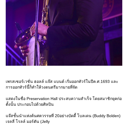
เพรสเซอร์เวชั่น ฮอลล์ แจ๊ส แบนด์ เริ่มออกทัวร์ในปีค.ศ.1693 และ
การออกทัวร์นี้ก็ทำให้วงดนตรีมากมายที่จัด
สดงในชื่อ Preservation Hall ประสบความสำเร็จ โดยสมาชิกยุคก่อ
ตั้งนั้น ประกอบไปด้วยศิลปิน
จ๊สชั้นนำแห่งต้นศตวรรษที่ 20อย่างบัดดี้ โบลเดน (Buddy Bolden)
เจลลี่ โรลล์ มอร์ตัน (Jelly