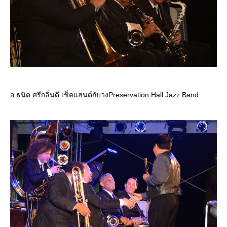
อ.ธนิต ศรีกลิ่นดี เช็คแฮนด์กับวงPreservation Hall Jazz Band