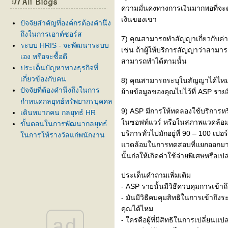
ความมั่นคงทางการเงินมากพอที่จะด
เงินของเขา
ปัจจัยสำคัญที่องค์กรต้องคำนึง
ถึงในการเอาต์ซอร์ส
7) คุณสามารถทำสัญญาเกี่ยวกับค่า
ระบบ HRIS - จะพัฒนาระบบ
เช่น ถ้าผู้ให้บริการสัญญาว่าสามาร
เอง หรือจะซื้อดี
สามารถทำได้ตามนั้น
ประเด็นปัญหาทางธุรกิจที่
เกี่ยวข้องกับคน
8) คุณสามารถระบุในสัญญาได้ไหมว่า 
ปัจจัยที่ต้องคำนึงถึงในการ
้ายข้อมูลของคุณไปไว้ที่ ASP รายอื
กำหนดกลยุทธ์ทรัพยากรบุคคล
9) ASP มีการให้ทดลองใช้บริการหร
เดินหมากคน กลยุทธ์ HR
นซอฟท์แวร์ หรือในสภาพแวดล้อม
ขั้นตอนในการพัฒนากลยุทธ์
บริการทั่วไปมักอยู่ที่ 90 – 100 เ
นการให้รางวัลแก่พนักงาน
วดล้อมในการทดสอบที่แยกออกมาก่อ
ระบบสารสนเทศด้าน
นั้นก่อให้เกิดค่าใช้จ่ายพิเศษหรือเปล
ทรัพยากรบุคคล (HRIS)
ประเด็นคำถามเพิ่มเติม
- ASP รายนั้นมีวิธีควบคุมการเข้า
- มันมีวิธีคบคุมสิทธิในการเข้าถึงร
คุณได้ไหม
ad
- ใครคือผู้ที่มีสิทธิในการเปลี่ยนแป