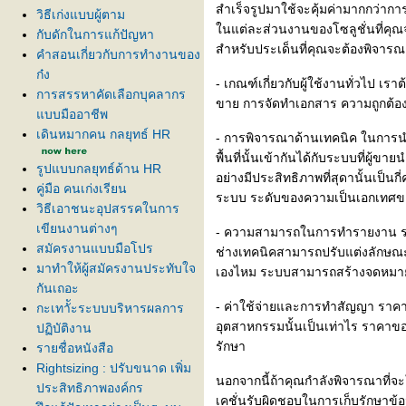
สำเร็จรูปมาใช้จะคุ้มค่ามากกว่า
วิธีเก่งแบบผู้ตาม
นแต่ละส่วนงานของโซลูชั่นที่คุณ
กับดักในการแก้ปัญหา
สำหรับประเด็นที่คุณจะต้องพิจารณา
คำสอนเกี่ยวกับการทำงานของ
ก๋ง
- เกณฑ์เกี่ยวกับผู้ใช้งานทั่วไป 
การสรรหาคัดเลือกบุคลากร
ขาย การจัดทำเอกสาร ความถูกต้องแ
บบมืออาชีพ
เดินหมากคน กลยุทธ์ HR
- การพิจารณาด้านเทคนิค ในการนำร
พื้นที่นั้นเข้ากันได้กับระบบที่ผู
รูปแบบกลยุทธ์ด้าน HR
อย่างมีประสิทธิภาพที่สุดานั้นเ
คู่มือ คนเก่งเรียน
ระบบ ระดับของความเป็นเอกเทศขอ
วิธีเอาชนะอุปสรรคในการ
เขียนงานต่างๆ
- ความสามารถในการทำรายงาน ระบบ
สมัครงานแบบมือโปร
ช่างเทคนิคสามารถปรับแต่งลักษ
มาทำให้ผู้สมัครงานประทับใจ
เองไหม ระบบสามารถสร้างจดหมายปร
กันเถอะ
- ค่าใช้จ่ายและการทำสัญญา รา
กะเทาััะระบบบริหารผลการ
อุตสาหกรรมนั้นเป็นเท่าไร ราคาขอ
ปฏิบัติงาน
รักษา
รายชื่อหนังสือ
Rightsizing : ปรับขนาด เพิ่ม
นอกจากนี้ถ้าคุณกำลังพิจารณาที่จะ
ประสิทธิภาพองค์กร
เคชั่นรับผิดชอบในการเก็บรักษาข้อ