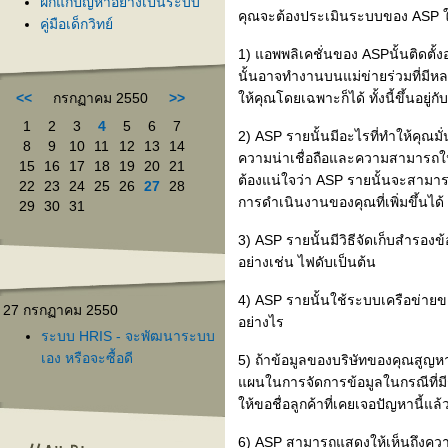
ฝึกแก้ปัญหาอย่างเป็นระบบ
คุณจะต้องประเมินระบบของ ASP ใน
คู่มือเด็กวิทย์
1) แอพพลิเคชั่นของ ASPนั้นติดตั้งอย
นั้นอาจทำงานบนแม่ข่ายร่วมที่มีหลา
<<
กรกฏาคม 2550
>>
ห้คุณโดยเฉพาะก็ได้ ทั้งนี้ขึ้นอย
1
2
3
4
5
6
7
2) ASP รายนั้นมีอะไรที่ทำให้คุณ
8
9
10
11
12
13
14
ความน่าเชื่อถือและความสามารถในก
15
16
17
18
19
20
21
ต้องแน่ใจว่า ASP รายนั้นจะสาม
22
23
24
25
26
27
28
การดำเนินงานของคุณที่เพิ่มขึ้นได้
29
30
31
3) ASP รายนั้นมีวิธีจัดเก็บสำรองข
อย่างเช่น ไฟดับเป็นต้น
4) ASP รายนั้นใช้ระบบเครือข่ายขอ
27 กรกฏาคม 2550
อย่างไร
ระบบ HRIS - จะพัฒนาระบบ
เอง หรือจะซื้อดี
5) ถ้าข้อมูลของบริษัทของคุณสูญหา
ผนในการจัดการข้อมูลในกรณีที่มีกา
ห้ขอชื่อลูกค้าที่เคยเจอปัญหานี้แล
6) ASP สามารถแสดงให้เห็นถึงความ