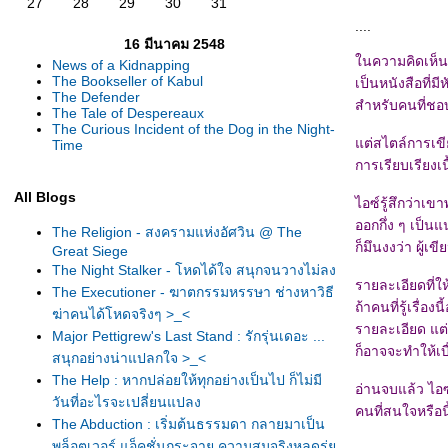
27
28
29
30
31
....
16 มีนาคม 2548
นความคิดเห็นส่
News of a Kidnapping
The Bookseller of Kabul
เป็นหนังสือที่
The Defender
สำหรับคนที่ชอบ
The Tale of Despereaux
The Curious Incident of the Dog in the Night-
ต่สไตล์การเขี
Time
การเรียบเรียง
All Blogs
ไอซ์รู้สึกว่า
ออกกึ่ง ๆ เป็น
The Religion - สงครามแห่งอัศวิน @ The
ก็มึนงงว่า ผู้เ
Great Siege
The Night Stalker - โหดได้ใจ สนุกจนวางไม่ลง
รายละเอียดที่ให
The Executioner - ฆาตกรรมหรรษา ช่างหาวิธี
ถ้าคนที่รู้เรื่
ฆ่าคนได้โหดจริงๆ >_<
รายละเอียด แต่
Major Pettigrew's Last Stand : รักรุ่นเดอะ ...
ก็อาจจะทำให้เบ
สนุกอย่างน่าแปลกใจ >_<
The Help : หากปล่อยให้ทุกอย่างเป็นไป ก็ไม่มี
อ่านจบแล้ว ไอซ์ค
วันที่อะไรจะเปลี่ยนแปลง
คนที่สนใจหรือน
The Abduction : เริ่มต้นธรรมดา กลายมาเป็น
พล็อตเวอร์ แอ็คชั่นกระจาย ความสมจริงหลุดรุ่