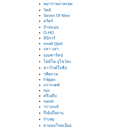
หมาร่าหมาหรอด
วัสส์
Seven Of Nine
ลวิตร์
ป้าหนอน
O-HO
ลิปิการ์
small Qpid
รสา รสา
มณฑารัตน์
ตมิโต กูโชว์ดะ
สาวไกด์ใจซื่อ
ฯคีตกาล
Filippo
นราเกตต์
nyx
ครีเอถีบ
namit
วรานนท์
กึ่งยิงกึ่งผ่าน
รำเพ
สายลมโชยเอื่อ