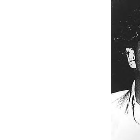
สนเรียบง่ายในความรัก
วีรบุรุษสุดหัวใจ ชุด ตระกูลวุ่นลุ้นรัก : น่ารัก-
อบอุ่น อ่านไปยิ้มไป ^^
The Face of Deception : ถ้าได้อ่านเมื่อสัก 10
ปีก่อนจะสนุกกว่านี้
The Crucifix Killer : เปิดตัวซีรียส์ได้น่าสนใจ +
ฆาตกรเรื่องนี้ซาดิสม์ดีค่ะ
Child 44 : ไม่มีใครปลอดภัยในรัสเซียของสตา
ลิน
Sarah's Key : ประวัติศาสตร์ที่ ((เกือบ)) ถูกลืม
The Ice Queen : วิธีตายที่ดีที่สุดคือ ตา
ระหว่างการใช้ชีวิตอย่างคุ้มค่า
The Moor's Last Sigh : คำตอบในภาพวาด
His Majesty's Dragon & The Throne of Jade
(Temeraire 1&2) : แฟนตาซีอ่านสบายใจกับ
มังกรสุดน่ารัก
เรื่องเล่าของชายผู้โชคดี (Mr. Wing) : ความ
คาดหวังอาจทำร้ายใครบางคน
เทวดาที่โหล่ : ยังมีสิ่งที่สำคัญยิ่งกว่า "ชัยชนะ"
เอ็ดเวิร์ด ทูเลน ตามหาหัวใจไกลสุดฟ้า : ถ้าคุณ