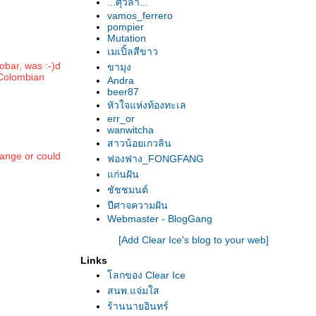
...ศุวิลา...
vamos_ferrero
pompier
Mutation
เมเปิ้ลสีขาว
obar, was :-)d
ขามุง
 Colombian
Andra
beer87
หัวใจแห่งท้องทะเล
err_or
wanwitcha
สาวน้อยเกวลิน
hange or could
ฟองฟาง_FONGFANG
ก่นฝัน
ชัชชมนต์
ปีศาจความฝัน
Webmaster - BlogGang
[Add Clear Ice's blog to your web]
Links
ลกของ Clear Ice
สนพ.แจ่มใส
ร้านนายอินทร์