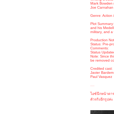
วิญญาณร้า
Mark Bowden (
คู่สืบต่างภพ ตอนที่ 2 ความฝันคืนพระจันทร์ซีด
Joe Carnahan 
จาง : คงไม่อ่านซีรียส์นี้ต่อแล้ว
Genre: Action 
ฟ้าสั่งมาสืบ ตอนที่ 3 บาดแผลปีศาจ : ยาเสพติด
ทำลายชีวิตคน แต่ก็ยังมีคนที่อยากทำลายชีวิต
Plot Summary: 
and his Medell
ตัวเองอยู่ดี
military, and a
ตำรวจหน่วยสืบวิญญาณ ตอนที่ 3 แกะรอยลับ
Production Not
ฉบับแมวเหมียว : เป็นแนวสืบสวนที่อ่าน
Status: Pre-pr
สบายใจดีจัง
Comments:
าคุโมะ นักสืบวิญญาณ ตอนที่ 3 แสงสว่าง ณ
Status Update
Note: Since thi
ปลายทาง : น่าจะปรับโทษคนก่อคดีข่มขืนเป็น
be removed co
ประหารชีวิตได้แล้ว
ละแล้วก็ไม่เหลือใคร : พล็อตนิยายคลาสสิกที่
Credited cast:
Javier Bardem 
ถูกจับมาใช้ได้อย่างน่าสนใจ
Paul Vasquez
ไม่ทำงานออฟฟิศได้ไหมเนี่ย : อยากไปลองทำอา
....
ชีพอื่นๆ บ้างจัง
คุณพ่อหัวขโมย : เมื่อหัวขโมยสวมบทคุณพ่อ
ไอซ์นึกหน้าดา
นักสืบกำมะลอ
ตัวจริงอีกรูปค่ะ
Split Second : เสี้ยววินาทีที่จำเป็นต้องตัดสินใจ
ทุกคนจะแสดงตัวตนที่แท้จริงออกมา
บุพเพซ่อนรัก ชุด ตระกูลวุ่นลุ้นรัก : ความสุข