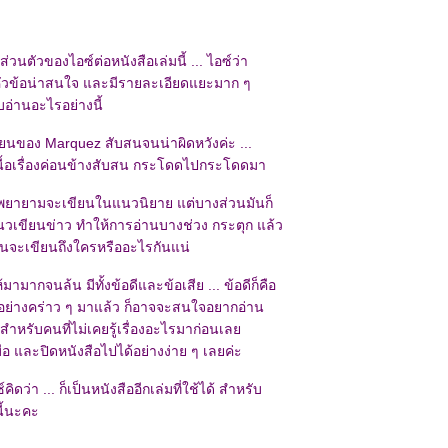
วนตัวของไอซ์ต่อหนังสือเล่มนี้ ... ไอซ์ว่า
มีหัวข้อน่าสนใจ และมีรายละเอียดแยะมาก ๆ
อ่านอะไรอย่างนี้
ยนของ Marquez สับสนจนน่าผิดหวังค่ะ ...
เนื้อเรื่องค่อนข้างสับสน กระโดดไปกระโดดมา
เขาพยายามจะเขียนในแนวนิยาย แต่บางส่วนมันก็
แนวเขียนข่าว ทำให้การอ่านบางช่วง กระตุก แล้ว
ขียนจะเขียนถึงใครหรืออะไรกันแน่
้มามากจนล้น มีทั้งข้อดีและข้อเสีย ... ข้อดีก็คือ
องนี้อย่างคร่าว ๆ มาแล้ว ก็อาจจะสนใจอยากอ่าน
สำหรับคนที่ไม่เคยรู้เรื่องอะไรมาก่อนเล
ื่อ และปิดหนังสือไปได้อย่างง่าย ๆ เลยค่ะ
ิดว่า ... ก็เป็นหนังสืออีกเล่มที่ใช้ได้ สำหรับ
ี้นะคะ