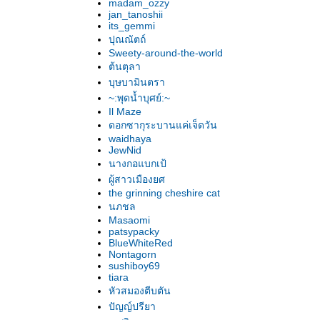
madam_ozzy
jan_tanoshii
its_gemmi
ปุณณัตถ์
Sweety-around-the-world
ต้นตุลา
บุษบามินตรา
~:พุดน้ำบุศย์:~
Il Maze
ดอกซากุระบานแค่เจ็ดวัน
waidhaya
JewNid
นางกอแบกเป้
ผู้สาวเมืองยศ
the grinning cheshire cat
นภชล
Masaomi
patsypacky
BlueWhiteRed
Nontagorn
sushiboy69
tiara
หัวสมองตีบตัน
ปัญญ์ปรียา