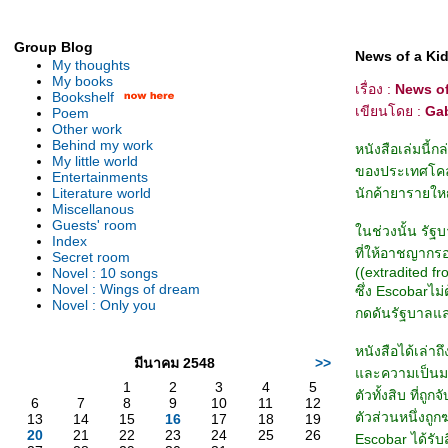
Group Blog
News of a Ki
My thoughts
My books
เรื่อง :
News of
Bookshelf
เขียนโดย :
Gab
Poem
Other work
Behind my work
หนังสือเล่มนี้ก
My little world
ของประเทศโคลอ
Entertainments
Literature world
นักค้ายารายใหญ่
Miscellanous
Guests' room
นช่วงนั้น รัฐ
Index
ที่ให้อาชญาก
Secret room
((extradited f
Novel : 10 songs
Novel : Wings of dream
ซึ่ง Escobarไม
Novel : Only you
กดดันรัฐบาลและผ
หนังสือได้เล่าถ
มีนาคม 2548
>>
ละความเป็นมาโ
1
2
3
4
5
ตัวทั้งสิบ ที่ถู
6
7
8
9
10
11
12
ตัวส่วนหนึ่งถู
13
14
15
16
17
18
19
20
21
22
23
24
25
26
Escobar ได้รับส