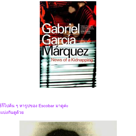
์ก็ไปค้น ๆ หารูปของ Escobar มาดูค่ะ
แบ่งกันดูด้ว