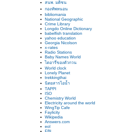
สนพ. มติชน
กองทัพหนอน
bibliomania
National Geographic
Crime Library
Longdo Online Dictionary
babelfish translation
yahoo education
Georgia Nicolson
x-rates
Radio Stations
Baby Names World
ไดอารี่ของตัวกวน
World clock
Lonely Planet
trekkingthai
นิตยสารไอน้ำ
TAPPI
ISO
Chemistry World
Electricity around the world
WingTip Cafe
Faylicity
Wikipedia
Answers.com
eol
FBI