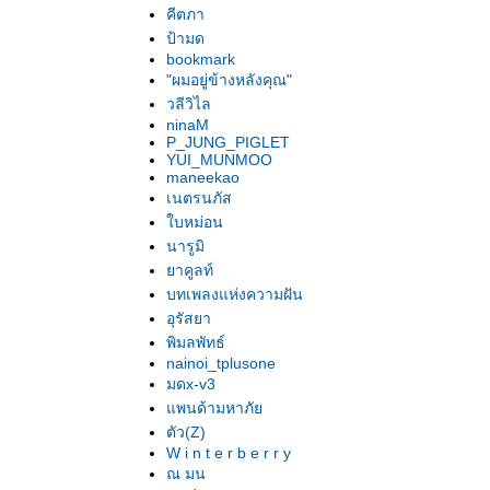
คีตภา
ป้ามด
bookmark
"ผมอยู่ข้างหลังคุณ"
วลีวิไล
ninaM
P_JUNG_PIGLET
YUI_MUNMOO
maneekao
เนตรนภัส
บหม่อน
นารูมิ
าคูลท์
บทเพลงแห่งความฝัน
อุรัสยา
พิมลพัทธ์
nainoi_tplusone
มดx-v3
พนด้ามหาภั
ตัว(Z)
W i n t e r b e r r y
ณ มน