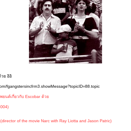
วย อิอิ
com/fgangstersincfrm3.showMessage?topicID=88.topic
พยนต์เกี่ยวกับ Escobar ด้ว
2004)
director of the movie Narc with Ray Liotta and Jason Patric)