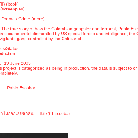
II) (book)
(screenplay)
/ Drama / Crime (more)
The true story of how the Colombian gangster and terrorist, Pablo Esc
in cocaine cartel dismantled by US special forces and intelligence, the
 vigilante gang controlled by the Cali cartel.
es/Status:
oduction
d: 19 June 2003
s project is categorized as being in production, the data is subject to c
mpletely.
.... Pablo Escobar
ราไม่ออกเลยซักคน ... แปะรูป Escobar