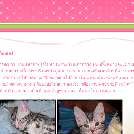
ช้อตแฮร์
็คิดๆ ว่า..เอมันขาดอะไรไปน๊า เพราะบ้านเก่าที่กรุงเทพ มีทั้งหมาและแมว พ
ฮร์ เลยอยากเลี้ยงบ้าง เริ่มหาข้อมูล ฟาร์ม ราคา มาลงตัวตอนที่ว่ามีฟาร์ม
วัดเดียวกัน ขับรถไปประมาณ 20 กม. ตอนไปถึงฟาร์มไมหน้ามันเหมือนกันหมดเล
ซิลเวอร์ ตกลงราคากันเรียบร้อยโดยเราเองแจ้งว่าต้องการเด็กปู้ชายน๊า จริงๆ ไ
าทำหมันจะง่ายกว่าตัวเมียและตัวผู้ซนกว่าเท่านั้นเองในความคิดเรา