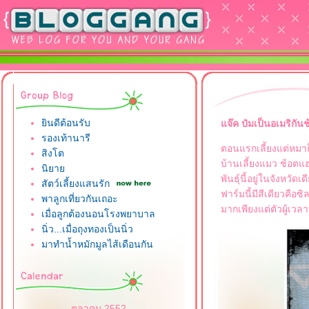
ินดีต้อนรับ
จ๊ค ป๋มเป็นอเมริกัน
รองเท้านารี
ตอนแรกเลี้ยงแต่หมาก
สิงโต
บ้านเลี้ยงแมว ช้อตแ
นิยา
พันธุ์นี้อยู่ในจังห
สัตว์เลี้ยงแสนรัก
ฟาร์มนี้มีสีเดียวคือ
พาลูกเที่ยวกันเถอะ
มากเพียงแต่ตัวผู้เวล
เมื่อลูกต้องนอนโรงพยาบาล
นิ่ว...เมื่อถุงทองเป็นนิ่ว
มาทำน้ำหมักมูลไส้เดือนกัน
ตุลาคม 2552