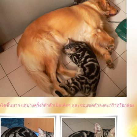
คโตขึ้นมาก แต่บางครั้งก็ทำตัวเป็นเด็กๆ และชอบขดตัวลงตะกร้าหรือกล่อง