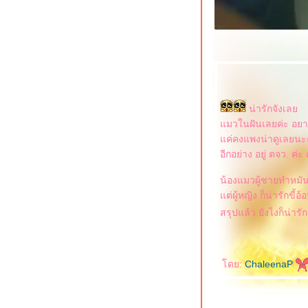
น่ารักจังเล
มวในฝันเลยค่ะ อยา
ค่คงแพงน่าดูเลยนะ
อีกอย่าง อยู่ ตจว. ค
น้องแมวผู้ชายทำหมัน
ต่ผู้หญิง ก็น่ารักขี้อ
สรุปแล้ว ยังไงก็น่าร
ดย:
ChaleenaP