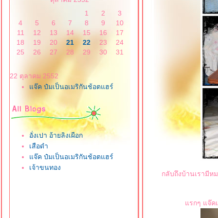
1
2
3
4
5
6
7
8
9
10
11
12
13
14
15
16
17
18
19
20
21
22
23
24
25
26
27
28
29
30
31
22 ตุลาคม 2552
จ๊ค ป๋มเป็นอเมริกันช้อตแฮร์
อั่งเปา อ้ายลิงเผือก
เสือดำ
จ๊ค ป๋มเป็นอเมริกันช้อตแฮร์
เจ้าขนทอง
กลับถึงบ้านเรามีหมา
รกๆ แจ๊คเจ