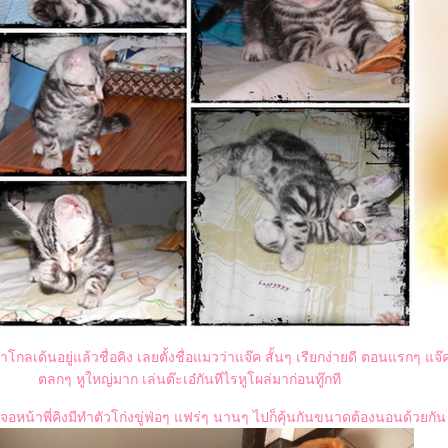
โกลเด้นอยู่แล้วชื่อคิง เลยตั้งชื่อแมวว่าแจ๊ค สั้นๆ เรียกง่ายดี ตอนแรกๆ แจ
ตลกๆ หูใหญ่มาก เล่นต๊ะเอ๋กันทีไรหูโผล่มาก่อนทู๊กที
อหน้าพี่คิงมีทำตัวโก่งขู่ฟ่อๆ แฟร่ๆ นานๆ ไปก็คุ้นกันขนาดต้องนอนด้วยกัน