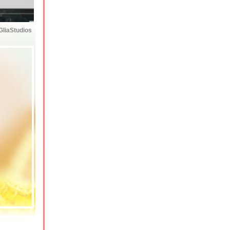
GliaStudios
te