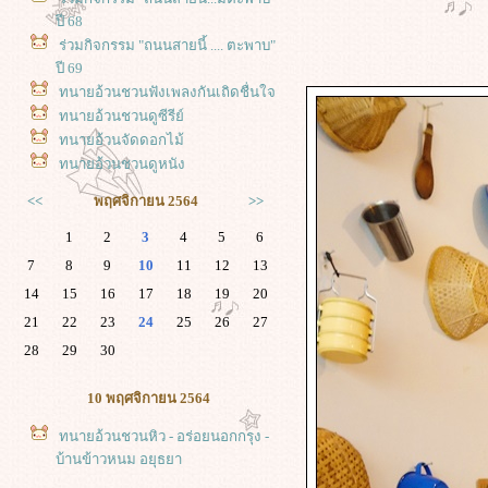
ปี 68
ร่วมกิจกรรม "ถนนสายนี้ .... ตะพาบ"
ปี 69
ทนายอ้วนชวนฟังเพลงกันเถิดชื่นใจ
ทนายอ้วนชวนดูซีรีย์
ทนายอ้วนจัดดอกไม้
ทนายอ้วนชวนดูหนัง
<<
พฤศจิกายน 2564
>>
1
2
3
4
5
6
7
8
9
10
11
12
13
14
15
16
17
18
19
20
21
22
23
24
25
26
27
28
29
30
10 พฤศจิกายน 2564
ทนายอ้วนชวนหิว - อร่อยนอกกรุง -
บ้านข้าวหนม อยุธยา