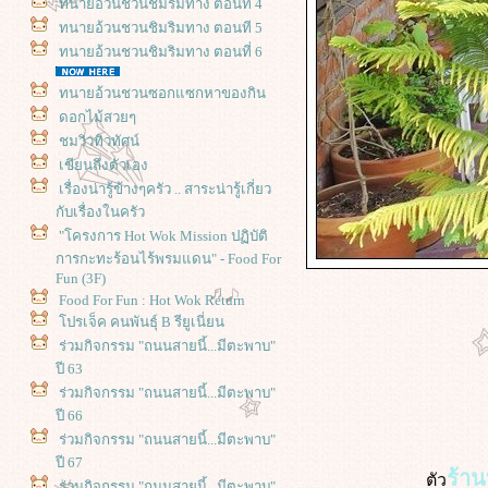
ทนายอ้วนชวนชิมริมทาง ตอนที 4
ทนายอ้วนชวนชิมริมทาง ตอนที 5
ทนายอ้วนชวนชิมริมทาง ตอนที่ 6
ทนายอ้วนชวนซอกแซกหาของกิน
ดอกไม้สวยๆ
ชมวิวทิวทัศน์
เขียนถึงตัวเอง
เรื่องน่ารู้ข้างๆครัว .. สาระน่ารู้เกี่ยว
กับเรื่องในครัว
"โครงการ Hot Wok Mission ปฏิบัติ
การกะทะร้อนไร้พรมแดน" - Food For
Fun (3F)
Food For Fun : Hot Wok Return
ปรเจ็ค คนพันธุ์ B รียูเนี่ยน
ร่วมกิจกรรม "ถนนสายนี้...มีตะพาบ"
ปี 63
ร่วมกิจกรรม "ถนนสายนี้...มีตะพาบ"
ปี 66
ร่วมกิจกรรม "ถนนสายนี้...มีตะพาบ"
ปี 67
ร้า
ตัว
ร่วมกิจกรรม "ถนนสายนี้...มีตะพาบ"