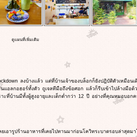
ดูแผนที่เพิ่มเติม
lockdown ลงบ้างแล้ว แต่ที่บ้านเจ้าของบล็อกก็ยังปฎิบัติตัวเหมื
่นแอลกอฮอร์ทั้งตัว ถูเจลทีมือถึงข้อศอก แล้วก็รีบเข้าไปล้างมื
าะที่บ้านมีทั้งผู้สูงอายุและเด็กต่ำกว่า 12 ปี อย่างที่คุณหมอบอก
ลยเอารูปร้านอาหารที่เคยไปทานมาก่อนโควิทระบาดรอบล่าสุดมา