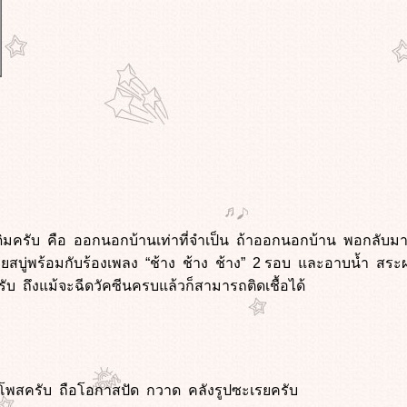
อนเดิมครับ คือ ออกนอกบ้านเท่าที่จำเป็น ถ้าออกนอกบ้าน พอกลับม
อด้วยสบู่พร้อมกับร้องเพลง “ช้าง ช้าง ช้าง” 2 รอบ และอาบน้ำ สร
ครับ ถึงแม้จะฉีดวัคซีนครบแล้วก็สามารถติดเชื้อได้
โพสครับ ถือโอกาสปัด กวาด คลังรูปซะเรยครับ