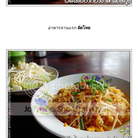
อาหารจานแรก
ผัดไท