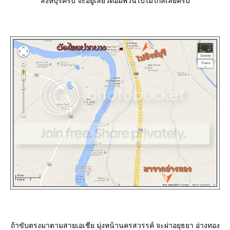
สิงห์บุรีครับ จะอยู่เลยวัดอัมพวันไปไม่ไกลเลยครับ
ถ้าขับตรงมาตามสายเอเชีย มุ่งหน้านครสวรรค์ จะผ่าอยุธยา อ่างทอง