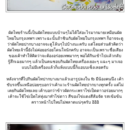
ผัดไทยร้านนี้เป็นผัดไทยแบบบ้านๆไม่ได้ใส่อะไรมากมายเหมือนผัด
ไทยในกรุงเทพฯ เพราะฉะนั้นถ้าชินกับผัดไทยในกรุงเทพฯ ก็อาจจะดู
ว่าผัดไทยปากบางอาจจะดูโล้นๆไปบ้างนะครับ แต่โดยส่วนตัวคิดว่า
ผัดไทยเจ้านี้ยังไม่ค่อยอร่อยโดนใจนักครับ อาจจะเป็นเพราะชื่อเสียง
ของเค้าทำให้คิดว่าจะต้องอร่อยเทพมากๆ พอได้กินเข้าไปแล้วกลับ
รู้สึกเฉยมากๆ แล้วเป็นคนชอบกินผัดไทยเครื่องเยอะๆ แฉะๆ มาเจอ
บบไม่มีเครื่องแล้วก็แห้งแบบนี้ก็แอบบเซ็งเลยครับ
หลังจากที่ไปกินผัดไทปากบางมาแล้วเอารูปลงใน fb มีน้องคนนึง เค้า
ขับรถขึ้นเหนือบ่อยๆบอกว่าเค้าแวะร้านผัดไทยปากบางทุกครั้ง แต่ไม่
เคยกินผัดไทยเลย เค้าบอกว่าข้าวผัดกระเพราไข่เป็ดดาวอร่อยมากๆ
เค้าจะใช้ไข่เป็ดไล่ทุ่งมาทำไข่ดาว สีของไข่แดงสีส้มจัด รสเข้มข้น
คราวหน้าไปใหม่ไม่พลาดแน่ๆครับ อิอิอิ