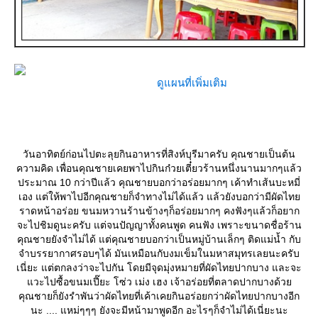
ดูแผนที่เพิ่มเติม
วันอาทิตย์ก่อนไปตะลุยกินอาหารที่สิงห์บุรีมาครับ คุณชายเป็นต้น
ความคิด เพื่อนคุณชายเคยพาไปกินก๋วยเตี๋ยวร้านหนึ่งนานมากๆแล้ว
ประมาณ 10 กว่าปีแล้ว คุณชายบอกว่าอร่อยมากๆ เค้าทำเส้นบะหมี่
เอง แต่ให้พาไปอีกคุณชายก็จำทางไม่ได้แล้ว แล้วยังบอกว่ามีผัดไท
ราดหน้าอร่อย ขนมหวานร้านข้างๆก็อร่อยมากๆ คงฟังๆแล้วก็อยาก
จะไปชิมดูนะครับ แต่จนปัญญาทั้งคนพูด คนฟัง เพราะขนาดชื่อร้าน
คุณชายยังจำไม่ได้ แต่คุณชายบอกว่าเป็นหมู่บ้านเล็กๆ ติดแม่น้ำ กับ
จำบรรยากาศรอบๆได้ มันเหมือนกับงมเข็มในมหาสมุทรเลยนะครับ
เนี่ยะ แต่ตกลงว่าจะไปกัน โดยมีจุดมุ่งหมายที่ผัดไทยปากบาง และจะ
วะไปซื้อขนมเปี๊ยะ โซ่ว เม่ง เฮง เจ้าอร่อยที่ตลาดปากบางด้ว
คุณชายก็ยังรำพันว่าผัดไทยที่เค้าเคยกินอร่อยกว่าผัดไทยปากบางอีก
นะ .... แหม่ๆๆๆ ยังจะมีหน้ามาพูดอีก อะไรๆก็จำไม่ได้เนี่ยะนะ