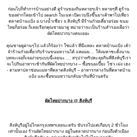
ก่อนไปก็ทำการบ้านอย่างดี ดูร้านของกินหลายๆเจ้า หลายๆที่ ดูร้าน
ของฝากโดยเข้าไป search ในเนท เปิดเวบนึงขึ้นมาเค้าพาไปเที่ยว
ตลาดบ้านแป้ง อ.บางน้ำเชี่ยว จ.สิงห์บุรี มีร้านก๋วยเตี๋ยวอร่อย ขนม
ไทยก็อร่อย ก็เลยเรียกคุณชายมาดู หมายว่าจะเป็นร้านสำรองเผื่อว่า
ผัดไทยปากบางคนเยอะ
คุณชายดูผ่านๆไป แล้วก็ร้องว่า ใช่แล้ว ที่นี่แหละ ตลาดบ้านแป้ง เค้า
จำร้านก๋วยเตี๋ยวกับร้านขนมหวานได้ แหมมม ... ให้งมหาซะตั้งนาน
บทจะเจอก็เจอง่ายๆแบบนี้เลยนะ .... สรุปว่าทริปตะลุยกินที่สิงห์บุรีเรา
จะไปกินอาหารเช้ากันที่ผัดไทยปากบาง – ซื้อขนมเปี๊ยะ โซ่ว เม่ง เฮง
- ตามหาปลาช่อนแม่ลาที่ตลาดสิงห์บุรี – อาหารกลางวันที่ตลาดบ้าน
ป้ง และซื้อขนมหวานกลับมากินที่บ้านครับ
ผัดไทยปากบาง @ สิงห์บุรี
สิงห์บุรีอยู่ไม่ไกลกรุงเทพฯเลยนะครับ ขับรถไปแต่เกือบๆ 2 ชั่วโมง
เท่านั้นเอง ร้านผัดไทยปากบาง อยู่ในตลาดปากบาง ก่อนถึงตัวเมือง