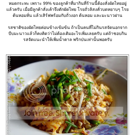
หมดกระทะ เพราะ 99% ของลูกค้าที่มากินที่ร้านนี้ต้องสั่งผัดไทยอยู่
ล้วครับ เมื่อมีลูกค้าสั่งเค้าจึงตักผัดไทย โรยถั่วลิสงคั่วบดหยาบๆ โร
ต้นหอมหั่น แล้วเสิร์ฟพร้อมกับถั่วงอก ต้นหอม และมะนาวฝาน
รสชาติของผัดไทยค่อนข้างเข้มข้น ถ้าเป็นคนที่ไม่กินรสจัดนอกจาก
บีบมะนาวแล้วก็คงคิดว่าไม่ต้องเติมอะไรเพิ่มเลยครับ แต่ถ้าชอบกิน
รสจัดแนะนำให้เพิ่มน้ำตาล พริกป่นเท่านั้นพอครับ