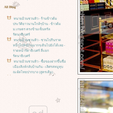
All Blog
ทนายอ้วนชวนหิว - ร้านข้าวต้ม
ประวัติยาวนานใกล้ๆบ้าน - ข้าวต้ม
ม.เกษตร ตรงข้ามเซ็นทรัล
รัตนาธิเบศร์
ทนายอ้วนชวนหิว - ชวนไปกินราด
หน้าใกล้ๆบ้านมากๆเดินไปยังได้เลย -
ราดหน้ารัตาธิเบศร์ สี่แยก
รัตนาธิเบศร์
ทนายอ้วนชวนหิว - ซื้อของฝากขึ้นชื่อ
เมืองสิงห์กลับบ้านกัน - เลิศรสหมูทุบ
ณ ผัดไทยปากบาง (สูตรเดิม)
ทนายอ้วนชวนหิว - ตะลุยกินถิ่น
สิงห์บุรี - ขนมหวานลุงจำเนียร ตลาด
บ้านแป้ง สิงห์บุรี
ทนายอ้วนชวนหิว - ตะลุยกินถิ่น
สิงห์บุรี - ชวนมากินของว่างโบราณ -
ขนมเบื้องญวนป้าประเสริฐ ตลาดบ้าน
ป้ง