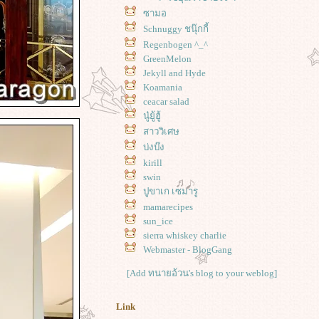
ซามอ
Schnuggy ชนุ๊กกี้
Regenbogen ^_^
GreenMelon
Jekyll and Hyde
Koamania
ceacar salad
นู๋ยู้ฮู้
สาววิเศษ
บ่งบ๊ง
kirill
swin
ปูขาเก เซมารู
mamarecipes
sun_ice
sierra whiskey charlie
Webmaster - BlogGang
[Add ทนายอ้วน's blog to your weblog]
Link