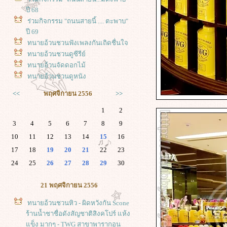
ปี 68
ร่วมกิจกรรม "ถนนสายนี้ .... ตะพาบ"
ปี 69
ทนายอ้วนชวนฟังเพลงกันเถิดชื่นใจ
ทนายอ้วนชวนดูซีรีย์
ทนายอ้วนจัดดอกไม้
ทนายอ้วนชวนดูหนัง
<<
พฤศจิกายน 2556
>>
1
2
3
4
5
6
7
8
9
10
11
12
13
14
15
16
17
18
19
20
21
22
23
24
25
26
27
28
29
30
21 พฤศจิกายน 2556
ทนายอ้วนชวนหิว - ผิดหวังกัน Scone
ร้านน้ำชาชื่อดังสัญชาติสิงคโปร์ แห้ง
ข็ง มากๆ - TWG สาขาพารากอน