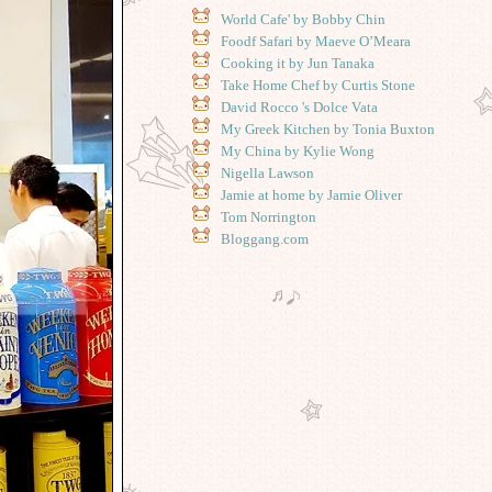
World Cafe' by Bobby Chin
Foodf Safari by Maeve O’Meara
Cooking it by Jun Tanaka
Take Home Chef by Curtis Stone
David Rocco 's Dolce Vata
My Greek Kitchen by Tonia Buxton
My China by Kylie Wong
Nigella Lawson
Jamie at home by Jamie Oliver
Tom Norrington
Bloggang.com