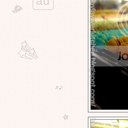
ad
ทนายอ้วนชวนหิว - ตะลุยกินถิ่น
สิงห์บุรี - ก๋วยเตี๋ยวลุงสมศักดิ์ @ บ้าน
ป้ง สิงห์บุรี
ทนายอ้วนชวนหิว - ตระเวณกินถิ่มสิ
งห์บุรี - ขนมเปี๊ยะเจ้าดังในตลาดปาก
บาง มีขายที่เดียว - โซ่ว เม่ง เฮง
ทนายอ้วนชวนหิว - ตะลุยกินถิ่น
สิงห์บุรี - ผัดไทยเจ้าดังแห่งตลาดปาก
บาง - ผัดไทยปากบาง @ สิงห์บุรี
ทนายอ้วนชวนหิว - ผิดหวังกัน Scone
ร้านน้ำชาชื่อดังสัญชาติสิงคโปร์ แห้ง
ข็ง มากๆ - TWG สาขาพารากอน
ทนายอ้วนชวนหิว - ชวนกินก๋วยเตี๋ยว
ข้างทางตอนเที่ยงคืน - คนกินก็อยาก
กิน - ก๋วยเตี๋ยวอยากขาย (นายต้า)
ทนายอ้วนชวนหิว - ชวนไปกินอาหาร
ที่ร้านในตำนานเสิร์ฟเบียร์แก้วแช่ -
สามเสนวิลล่า ราชพฤกษ์
ทนายอ้วนชวนหิว - ชวนไปกิน
ก๋วยเตี๋ยวหมูน้ำแดง ตลาดน้ำเหล่าตั๊
กลัก - ก๋วยเตี๋ยวหมูน้ำแดงลุงบุญช่ว