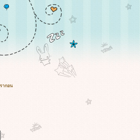
พารากอน