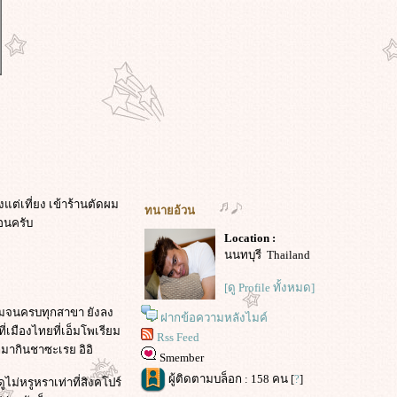
แต่เที่ยง เข้าร้านตัดผม
ทนายอ้วน
กอนครับ
Location :
นนทบุรี Thailand
[ดู Profile ทั้งหมด]
ปชิมจนครบทุกสาขา ยังลง
ฝากข้อความหลังไมค์
ี่เมืองไทยที่เอ็มโพเรียม
Rss Feed
กมากินชาซะเรย อิอิ
Smember
ผู้ติดตามบล็อก : 158 คน [
?
]
ูไม่หรูหราเท่าที่สิงคโปร์