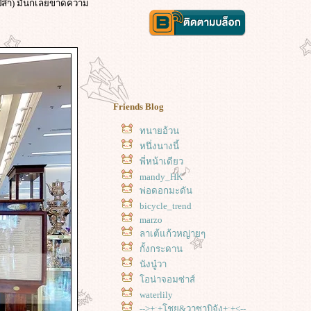
เปล่า) มันก็เลยขาดความ
Friends Blog
ทนายอ้วน
หนึ่งนางนี้
พี่หน้าเดียว
mandy_HK
พ่อดอกมะดัน
bicycle_trend
marzo
ลาเต้แก้วหญ่ายๆ
กั้งกระดาน
นังนู๋วา
อน่าจอมซ่าส์
waterlily
-->+:+โชยุ&วาซาบิจัง+:+<--