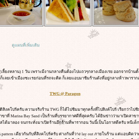
ดูแผนที่เพิ่มเติม
ด (เลี้ยงหลาน) 1 วัน เพราะมีงานกลางคืนต้องไปแถวๆกลางเมืองเรย ออกจากบ้านตั้ง
วก็เลยเข้าเมืองซะเรยก่อนที่รถจะติด ก็เลยแอบมาชิมร้านดังที่อยู่กลางห้าวพารา
TWG @ Paragon
สิงคโปร์ครับ ความจริงร้าน TWG ก็ได้ไปชิมมาทุกครั้งที่ไปสิงค์โปร์ เรียกว่าไ
ที่ Marina Bay Sand เป็นร้านที่บรรยากาศดีที่สุดครับ ได้ยินข่าวว่ามาเปิดสาขาท
าสได้มาลอง จนกระทั่งมาเปิดร้านอีกร้านที่พารากอน วันนี้เป็นโอกาสดีครับ หนีเด็
ttern เดียวกันกับที่สิงคโปร์ครับ ต่างกันที่วาง lay out ภายในร้าน แต่แอบคิดว่าด