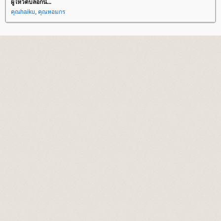
ผู้โหวตบล็อกนี้...
คุณhaiku
,
คุณหอมกร