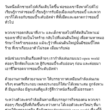
วันหนึ่งเด็กชายสไปค์เริ่มเติบโตขึ้น พ่อของเขาจึงพาสไปค์ไป
เรียนรู้การล่าซอมบี้ เรียนรู้การรับมือเมื่อเจอกับซอมบี้ และพวก
เขาก็ได้เจอกับซอมบี้ระดับอัลฟ่า ที่ทั้งอึดและฉลาดกว่าซอมบี้
ทั่วไป
พวกเขารอดกลับมาที่เกาะ และเด็กชายสไปค์ก็ตัดสินใจพาแม่
ของเขาที่ป่วยเป็นโรคร้าย กลับไปที่แผ่นดินใหญ่ เพื่อตามหาหมอ
รักษาโรคร้ายของเธอ แม้จะรู้ว่าที่แผ่นดินใหญ่นั้นมีซอมบี้โหด
ร้าย ที่เขาเกือบเอาตัวไม่รอด เมื่อมากับพ่อ
หนังช่วงเเรกเดินเรื่องคล้ายๆ เรากำลังเล่นเกมแนว open world
ค่อยๆ ฝึกหัดเก็บเลเวล สู้กับซอมบี้ระดับอ่อนๆ ก่อน และค่อยมา
เอาชีวิตรอดจากซอมบี้ระดับอัลฟ่า
ด้วยงานภาพที่สวยงามมาก ให้บรรยากาศเหมือนกำลังเล่นเกม
จริงๆ ดนตรีประกอบ เพลงประกอบก็ใส่มาได้เหมาะสม ถูกจังหวะ
ดี มีมุมกล้อง มีลูกเล่นที่ดูแล้วรู้สึกว่าหนังเรื่องนี้ไม่ธรรมดา
ระหว่างตัวละครกำลังเดินทางเพื่อบรรลุภารกิจของตน พวกเขา
ค่อยๆ เรียนรู้สิ่งที่เกิดขึ้นระหว่างทาง ได้เจอตัวละครใหม่ๆ ที่มา
ช่วยให้บรรลุภารกิจ คือถ้าชอบเล่นเกมแนว open world เรื่องนี้ก็