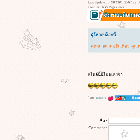
Last Update : 3 ธันวาคม 2567 22:5
ฝัน
Counter : 635 Pageviews.
I Am Legend (2007) ข้าคือตำนาน
พิฆาตมหากาฬ
Morning Glory (2010) ยำข่าวเช้ากู้
เรตติ้ง
ผู้โหวตบล็อกนี้...
Project Hail Mary (2026) ภารกิจกู้
สุริยะ
คุณนายแว่นขยันเที่ยว
,
คุณ
Apex (2026) ห่วงโซ่สังหาร
Lady in the Water (2006) ผู้หญิงใน
สายน้ำ นิทานลุ้นระทึก
Superman Returns (2006) ซูเปอร์แมน
สไตล์นี้นี่ไม่ดูเลยจ้า
รีเทิร์น
KPop Demon Hunters (2025) เกิร์ล
กรุ๊ปนักล่าปีศาจ
ดย:
หอมกร
เลือดรัก นักฆ่า (2026)
Wuthering Heights (2026) วัทเตอริง
ไฮ้ทส์
ข้างบ้าน (2568)
ชื่อ :
ซุ้มมือปืน (๒๕๔๘)
Comment :
The Housemaid (2025) ความลับแม่