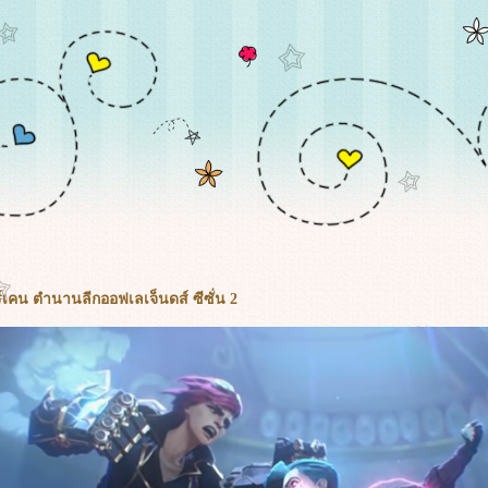
์เคน ตำนานลีกออฟเลเจ็นดส์ ซีซั่น 2