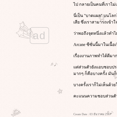
ไป กลายเป็นคนที่เราไม่
ลก
Midnight in Paris (2011) คืนบ่มรักที่
นี่เป็น ''บาดแผล'' บนโ
ปารีส
Deep Water (2022) ชู้รักซ่อนลึก
เสีย ซึ่งเราสามารถเข้าใ
Mercy (2026) 90 นาที สั่งตา
ad
ว่าพอถึงจุดหนึ่งแล้วทำ
The Voyeurs (2021) ส่อง แส่ ซว
Fake โกหกทั้งเพ (2546)
Arcane ซีซั่นนี้มาในเนื้
Star Trek Beyond (2016) สตาร์ เทรค
ข้ามขอบจักรวาล
เรื่องงานภาพทำได้ดีมาก
ทนายปีศาจ (2026)
Star Trek Into Darkness (2013) สตาร์
ต่ส่วนตัวยังแอบชอบประเ
เทรค ทะยานสู่ห้วงมืด
Star Trek (2009) สตาร์ เทรค สงคราม
มากๆ ก็คือบางครั้ง มัน
พิฆาตจักรวาล
My Sister's Keeper (2009) ชีวิต
บางครั้งเราก็ไม่เห็นด้วยใ
หนู...ขอลิขิตเอง
(500) Days of Summer (2009)
คะแนนความชอบส่วนตัว 
ซัมเมอร์ของฉัน 500 วัน ไม่ลืมเธอ
พนักงานใหม่ (โปรดรับไว้พิจารณา)
(2026)
Create Date : 03 ธันวาคม 2567
Train Dreams (2025) ทางรถไฟสา