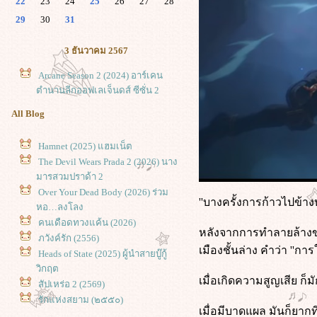
22
23
24
25
26
27
28
29
30
31
3 ธันวาคม 2567
Arcane Season 2 (2024) อาร์เคน
ตำนานลีกออฟเลเจ็นดส์ ซีซั่น 2
All Blog
Hamnet (2025) แฮมเน็ต
The Devil Wears Prada 2 (2026) นาง
มารสวมปราด้า 2
Over Your Dead Body (2026) ร่วม
''บางครั้งการก้าวไปข้าง
หอ…ลงโลง
คนเดือดทวงแค้น (2026)
หลังจากการทำลายล้างของ 
ภวังค์รัก (2556)
เมืองชั้นล่าง คำว่า ''การใ
Heads of State (2025) ผู้นำสายบู๊กู้
วิกฤต
เมื่อเกิดความสูญเสีย ก
สัปเหร่อ 2 (2569)
รักแห่งสยาม (๒๕๕๐)
เมื่อมีบาดแผล มันก็ยาก
9 (2009) ซูเปอร์ไนน์ อัจฉริยะพลิก