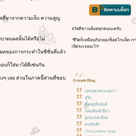
แผลที่มาจากความเจ็บ ความสูญ
สวัสดีชาวบล็อคทุกคนนะครับ
บบาดแผลนั้นได้หรือไม่
''ชีวิตก็เหมือนกับกล่องช็อตโกแล็ต เราไม
เปิดจะเจออะไร''
ปที่ผลของการกระทำในซีซั่นที่แล้ว
บก็ใส่มาได้ดีเช่นกัน
งๆ เลย ส่วนในภาคนี้ส่วนที่ชอบ
Friends Blog
เทพบุตรตบะแตก!!
จูริง
ตี๋หล่อมีเสน่ห์
ผ่นพิมพ์เขียว
ลูกอบรสเขียด
คนขับช้า
i love johnny depp