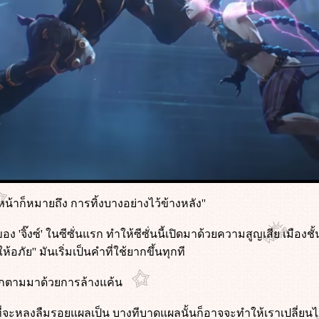
หน้าก็หมายถึง การทิ้งบางอย่างไว้ข้างหลัง''
'จิ๊งซ์' ในซีซั่นแรก ทำให้ซีซั่นนี้เปิดมาด้วยความสูญเสีย เมืองชั
ห้อภัย'' มันเริ่มเป็นคำที่ใช้ยากขึ้นทุกที
็มักตามมาด้วยการล้างแค้น
ที่จะหลงลืมรอยแผลเป็น บางทีบาดแผลนั้นก็อาจจะทำให้เราเปลี่ยนไป