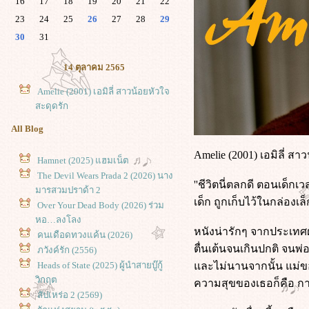
16
17
18
19
20
21
22
23
24
25
26
27
28
29
30
31
14 ตุลาคม 2565
Amelie (2001) เอมิลี่ สาวน้อยหัวใจ
สะดุดรัก
All Blog
Amelie (2001) เอมิลี่ สา
Hamnet (2025) แฮมเน็ต
The Devil Wears Prada 2 (2026) นาง
''ชีวิตนี่ตลกดี ตอนเด็กเ
มารสวมปราด้า 2
เด็ก ถูกเก็บไว้ในกล่องเล
Over Your Dead Body (2026) ร่วม
หอ…ลงโลง
หนังน่ารักๆ จากประเทศฝรั
คนเดือดทวงแค้น (2026)
ตื่นเต้นจนเกินปกติ จนพ
ภวังค์รัก (2556)
Heads of State (2025) ผู้นำสายบู๊กู้
ละไม่นานจากนั้น แม่ของ
วิกฤต
ความสุขของเธอก็คือ กา
สัปเหร่อ 2 (2569)