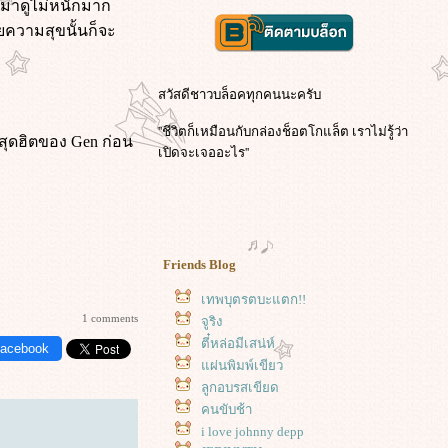
ออกมาดูไม่หนักมาก
อยความสุขนั้นก็จะ
สวัสดีชาวบล็อคทุกคนนะครับ
''ชีวิตก็เหมือนกับกล่องช็อตโกแล็ต เราไม่รู้ว่า
ศสสุดฮิตของ Gen ก่อน
เปิดจะเจออะไร''
Friends Blog
เทพบุตรตบะแตก!!
1 comments
จูริง
ตี๋หล่อมีเสน่ห์
Facebook
ผ่นพิมพ์เขียว
ลูกอบรสเขียด
คนขับช้า
i love johnny depp