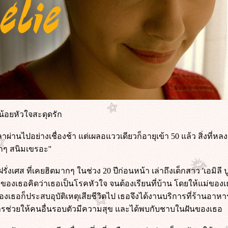
วน้อยหัวใจสะดุดรัก
วลาผ่านไปอย่างเชื่องช้า แต่เผลอแววเดียวก็อายุเข้า 50 แล้ว สิ่งที่
็กๆ สนิมเขรอะ''
่งเศส ที่เคยฮิตมากๆ ในช่วง 20 ปีก่อนหน้า เล่าถึงเด็กสาว 'เอมิลี ป
่อของเธอคิดว่าเธอเป็นโรคหัวใจ จนต้องเรียนที่บ้าน โดยให้แม่ของ
เธอก็ประสบอุบัติเหตุเสียชีวิตไป เธอจึงได้งานบริการที่ร้านอาห
รช่วยให้คนอื่นรอบตัวมีความสุข และได้พบกับชาบในฝันของเธอ