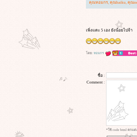
(2026)
คุณหอมกร
,
คุณhaiku
,
คุณn
Train Dreams (2025) ทางรถไฟสา
ฝัน
I Am Legend (2007) ข้าคือตำนาน
พิฆาตมหากาฬ
เพิ่งแตะ 5 เอง ยังน้อยไปจ้า
Morning Glory (2010) ยำข่าวเช้ากู้
เรตติ้ง
Project Hail Mary (2026) ภารกิจกู้
สุริยะ
ดย:
หอมกร
Apex (2026) ห่วงโซ่สังหาร
Lady in the Water (2006) ผู้หญิงใน
สายน้ำ นิทานลุ้นระทึก
ชื่อ :
Superman Returns (2006) ซูเปอร์แมน
Comment :
รีเทิร์น
KPop Demon Hunters (2025) เกิร์ล
กรุ๊ปนักล่าปีศาจ
เลือดรัก นักฆ่า (2026)
Wuthering Heights (2026) วัทเตอริง
ไฮ้ทส์
ข้างบ้าน (2568)
*ใช้ code html ตกแต
ซุ้มมือปืน (๒๕๔๘)