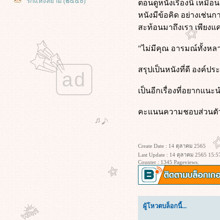
รักแห่งสยาม (๒๕๕๐)
ตอนดูหนังเรื่องนี้ เหมือ
9 (2009) ซูเปอร์ไนน์ อัจฉริยะพลิก
หนังมีข้อคิด อย่างเช่นก
ลก
สะท้อนมาถึงเรา เพียงแค
Midnight in Paris (2011) คืนบ่มรักที่
ปารีส
"ไม่มีคุณ อารมณ์ทั้งหลา
Deep Water (2022) ชู้รักซ่อนลึก
Mercy (2026) 90 นาที สั่งตา
สรุปเป็นหนังที่ดี องค์ป
ad
The Voyeurs (2021) ส่อง แส่ ซว
Fake โกหกทั้งเพ (2546)
เป็นอีกเรื่องที่อยากแนะ
Star Trek Beyond (2016) สตาร์ เทรค
ข้ามขอบจักรวาล
คะแนนความชอบส่วนตัว
ทนายปีศาจ (2026)
Star Trek Into Darkness (2013) สตาร์
เทรค ทะยานสู่ห้วงมืด
Create Date : 14 ตุลาคม 2565
Star Trek (2009) สตาร์ เทรค สงคราม
Last Update : 14 ตุลาคม 2565 15:5
พิฆาตจักรวาล
Counter : 1345 Pageviews.
My Sister's Keeper (2009) ชีวิต
หนู...ขอลิขิตเอง
(500) Days of Summer (2009)
ซัมเมอร์ของฉัน 500 วัน ไม่ลืมเธอ
ผู้โหวตบล็อกนี้...
พนักงานใหม่ (โปรดรับไว้พิจารณา)