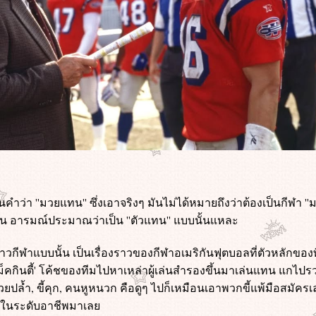
คำว่า ''มวยแทน'' ซึ่งเอาจริงๆ มันไม่ได้หมายถึงว่าต้องเป็นกีฬา ''ม
มือน อารมณ์ประมาณว่าเป็น ''ตัวแทน'' แบบนั้นแหละ
ื่องราวกีฬาแบบนั้น เป็นเรื่องราวของกีฬาอเมริกันฟุตบอลที่ตัวหลักข
่ แม็คกินตี้' โค้ชของทีมไปหาเหล่าผู้เล่นสำรองขึ้นมาเล่นแทน แกไป
กมวยปล้ำ, ขี้คุก, คนหูหนวก คือดูๆ ไปก็เหมือนเอาพวกขี้แพ้มือสมัค
ล่นในระดับอาชีพมาเล