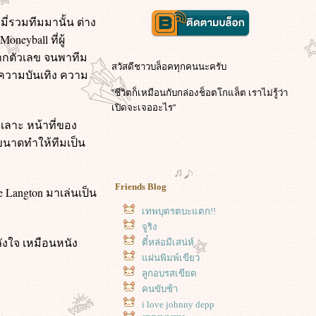
ี่รวมทีมมานั้น ต่าง
eyball ที่ผู้
์จากตัวเลข จนพาทีม
สวัสดีชาวบล็อคทุกคนนะครับ
ี่ความบันเทิง ความ
''ชีวิตก็เหมือนกับกล่องช็อตโกแล็ต เราไม่รู้ว่า
เปิดจะเจออะไร''
ะเลาะ หน้าที่ของ
งขนาดทำให้ทีมเป็น
Friends Blog
e Langton มาเล่นเป็น
เทพบุตรตบะแตก!!
จูริง
ลังใจ เหมือนหนัง
ตี๋หล่อมีเสน่ห์
ผ่นพิมพ์เขียว
ลูกอบรสเขียด
คนขับช้า
i love johnny depp