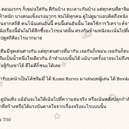
อนแรกๆ ก็เขม่นใส่กัน ตีกันบ้าง ทะเลาะกันบ้าง แต่ทุกคนที่ตาจิมม
ท้าหนัก บางคนแข็งแรงมากๆ ชนได้ทุกคน ดูไปดูมาแอบคิดถึงหนัง Mon
นจากสถิติ คนโน้นเด่นอันนี้ คนนี้เด่นอันนั้น โดยใช้การวิเคราะห
เรื่องนี้มันไม่ได้ลึกซึ้งอะไรขนาดนั้น ตรงกันข้ามหนังจะเน้นไปท
่ไปดูสถิติอะไรมากมา
ทีมมีจุดเด่นต่างกัน แต่ทุกคนต่างที่มากัน เจอกันก็เขม่น เจอกันก็ท
มเป็นน้ำหนึ่งใจเดียวกัน ถ้าทำแบบนั้นได้ แม้บางครั้งอาจจะไม่ถึ
้ใจสู้กับเขาได้ ดีไม่ดีก็ชนะได้เล
รับบทนำเป็นโค้ชจิมมี่ ได้ Keanu Reeves มาเล่นบทผู้เล่น ได้ Brook
ดูบันเทิง แม้มันจะไม่ได้เน้นไปที่ความสมจริง หรือเน้นพลังปลุกกำ
าที่สร้างหรือได้แรงบันดาลใจจากเรื่องจริงอะไรแบบนั้น
 7/10