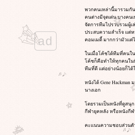
ลก
พวกคนเหล่านี้มารวมกัน ต
Midnight in Paris (2011) คืนบ่มรักที่
คนต่างมีจุดเด่น บางคนเ
ปารีส
จัดการทีมไปรวบรวมผู้เล่
Deep Water (2022) ชู้รักซ่อนลึก
ประสบความสำเร็จ แต่หนัง
Mercy (2026) 90 นาที สั่งตา
ad
The Voyeurs (2021) ส่อง แส่ ซว
คอมเมดี้ มากกว่ามัวแต
Fake โกหกทั้งเพ (2546)
Star Trek Beyond (2016) สตาร์ เทรค
นเมื่อโค้ชได้ทีมที่คนใน
ข้ามขอบจักรวาล
ค้ชก็คือทำให้ทุกคนในที
ทนายปีศาจ (2026)
ทีมที่ดี แต่อย่างน้อยก็ได
Star Trek Into Darkness (2013) สตาร์
เทรค ทะยานสู่ห้วงมืด
หนังได้ Gene Hackman มา
Star Trek (2009) สตาร์ เทรค สงคราม
นางเอก
พิฆาตจักรวาล
My Sister's Keeper (2009) ชีวิต
ดยรวมเป็นหนังที่ดูสนุก 
หนู...ขอลิขิตเอง
(500) Days of Summer (2009)
กีฬายุคหลัง หรือหนังกีฬ
ซัมเมอร์ของฉัน 500 วัน ไม่ลืมเธอ
พนักงานใหม่ (โปรดรับไว้พิจารณา)
คะแนนความชอบส่วนตัว
(2026)
Train Dreams (2025) ทางรถไฟสา