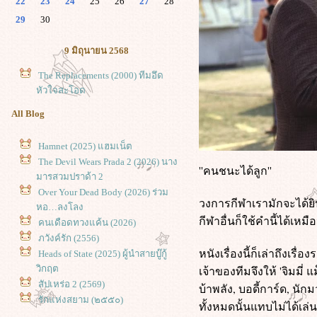
22
23
24
25
26
27
28
29
30
9 มิถุนายน 2568
The Replacements (2000) ทีมอึด
หัวใจสะโอด
All Blog
Hamnet (2025) แฮมเน็ต
The Devil Wears Prada 2 (2026) นาง
''คนชนะได้ลูก''
มารสวมปราด้า 2
Over Your Dead Body (2026) ร่วม
วงการกีฬาเรามักจะได้ยิน
หอ…ลงโลง
กีฬาอื่นก็ใช้คำนี้ได้เห
คนเดือดทวงแค้น (2026)
ภวังค์รัก (2556)
หนังเรื่องนี้ก็เล่าถึงเร
Heads of State (2025) ผู้นำสายบู๊กู้
วิกฤต
เจ้าของทีมจึงให้ 'จิมมี
สัปเหร่อ 2 (2569)
บ้าพลัง, บอดี้การ์ด, นั
รักแห่งสยาม (๒๕๕๐)
ทั้งหมดนั้นแทบไม่ได้เ
9 (2009) ซูเปอร์ไนน์ อัจฉริยะพลิก