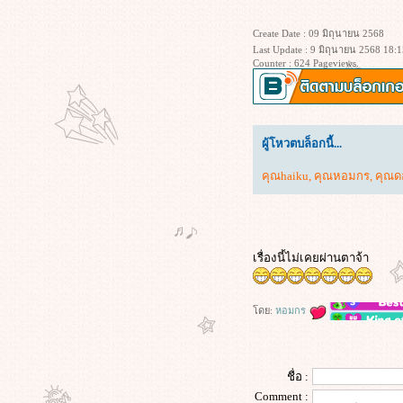
ฝัน
Create Date : 09 มิถุนายน 2568
I Am Legend (2007) ข้าคือตำนาน
Last Update : 9 มิถุนายน 2568 18:1
พิฆาตมหากาฬ
Counter : 624 Pageviews.
Morning Glory (2010) ยำข่าวเช้ากู้
เรตติ้ง
Project Hail Mary (2026) ภารกิจกู้
สุริยะ
ผู้โหวตบล็อกนี้...
Apex (2026) ห่วงโซ่สังหาร
Lady in the Water (2006) ผู้หญิงใน
คุณhaiku
,
คุณหอมกร
,
คุณด
สายน้ำ นิทานลุ้นระทึก
Superman Returns (2006) ซูเปอร์แมน
รีเทิร์น
KPop Demon Hunters (2025) เกิร์ล
เรื่องนี้ไม่เคยผ่านตาจ้า
กรุ๊ปนักล่าปีศาจ
เลือดรัก นักฆ่า (2026)
Wuthering Heights (2026) วัทเตอริง
ดย:
หอมกร
ไฮ้ทส์
ข้างบ้าน (2568)
ซุ้มมือปืน (๒๕๔๘)
ชื่อ :
The Housemaid (2025) ความลับแม่
Comment :