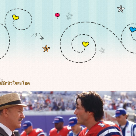
ีมอึดหัวใจสะโอด