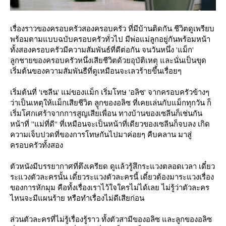
เรื่องราวของครอบครัวสองครอบครัว ที่มีบ้านติดกัน ชีวิตดูเพรียบ
พร้อมตามแบบฉบับครอบครัวทั่วไป มีพ่อแม่ลูกอยู่กันพร้อมหน้า
ทั้งสองครอบครัวมีความสัมพันธ์ที่ดีต่อกัน จนวันหนึ่ง 'แม็ก'
ลูกชายของครอบครัวหนึ่งเสียชีวิตด้วยอุบัติเหตุ และนั่นเป็นขุด
เริ่มต้นของความสัมพันธืที่ดูเหมือนจะเลวร้ายขึ้นเรื่อยๆ
เริ่มต้นที่ 'เซลีน' แม่ของแม็ก เริ่มโทษ 'อลิซ' จากครอบครัวข้างๆ
ว่าเป็นเหตุให้เเม็กเสียชีวิต ลูุกของอลิซ ที่เคยเล่นกับแม็กทุกวัน ก็
เริ่มโศกเศร้าจากการสูญเสียเพื่อน ทางบ้านของเซลีนก็เช่นกัน
หน้าที่ ''แม่ที่ดี'' ที่เหมือนจะเป็นหน้าที่เดียวของเซลีนก็จบลง เกิด
ความเจ็บปวดที่ของการโทษกันไปมาค่อยๆ คืบคลาน มาสู่
ครอบครัวทั้งสอง
ตัวหนังมีบรรยากาศที่ตึงเครียด ดูเเล้วรู้สึกระแวงตลอดเวลา เดี๋ยว
ระแวงตัวละครนั้น เดี๋ยวระแวงตัวละครนี้ เดี๋ยวต้องมาระแวงเรื่อง
ของการหักมุม คือทั้งเรื่องเราไว้ใจใครไม่ได้เลย ไม่รู้ว่าตัวละคร
ไหนจะมีแผนร้าย หรือทำเรื่องไม่ดีเสียก่อน
ส่วนตัวละครที่ไม่รู้เรื่องรู้ราว ทั้งตัวสามีของอลิซ และลูกของอลิซ