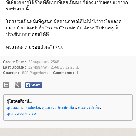
ที่เพียงอยากใช้ชีวิตที่ดีแบบที่เคยเป็นมา ก็ต้องมารับผลของการก
ระทำแบบนี้
ดยรวมเป็นหนังที่ดูสนุก มีสถานการณ์ที่ไม่น่าไว้วางใจตลอด
เวลา นักแสดงนำทั้ง Jessica Chastain กับ Anne Hathaway ก็
ประชันบทบาทกันได้ดี
คะแนนความชอบส่วนตัว 7/10
Create Date :
22 พฤษภาคม 2568
Last Update :
22 พฤษภาคม 2568 15:12:23 น.
Counter :
888 Pageviews.
Comments :
1
ผู้โหวตบล็อกนี้...
คุณหอมกร
,
คุณhaiku
,
คุณนายแว่นขยันเที่ยว
,
คุณดอยสะเก็ด
,
คุณnewyorknurse