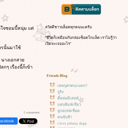
สวัสดีชาวบล็อคทุกคนนะครับ
ใจซอมบี้หนุ่ม แต่
''ชีวิตก็เหมือนกับกล่องช็อตโกแล็ต เราไม่รู้ว่า
เปิดจะเจออะไร''
ูตรนั้นมาใช้
ล่อ นางเอกสว
 เรื่องนี้ก็เข้า
Friends Blog
เทพบุตรตบะแตก!!
จูริง
ตี๋หล่อมีเสน่ห์
ผ่นพิมพ์เขียว
ลูกอบรสเขียด
1 comments
คนขับช้า
Facebook
i love johnny depp