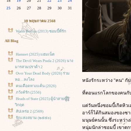
18
19
20
21
22
23
24
25
26
27
28
29
30
31
19 พฤษภาคม 2568
Warm Bodies (2013) ซอมบี้ที่รัก
All Blog
Hamnet (2025) แฮมเน็ต
The Devil Wears Prada 2 (2026) นาง
มารสวมปราด้า 2
Over Your Dead Body (2026) ร่วม
หอ…ลงโลง
หนังรักระหว่าง ''คน'' กับ 
คนเดือดทวงแค้น (2026)
ภวังค์รัก (2556)
ที่ตอนแรกโลกของคนกับซ
Heads of State (2025) ผู้นำสายบู๊กู้
วิกฤต
ต่วันหนึ่งซอมบี้เกิดหิว
สัปเหร่อ 2 (2569)
อาร์ก็ได้กินสมองของชา
รักแห่งสยาม (๒๕๕๐)
มนุษย์คนนั้น ซึ่งระหว่า
9 (2009) ซูเปอร์ไนน์ อัจฉริยะพลิก
หนุ่มนักล่าซอมบี้ เขาต
ลก