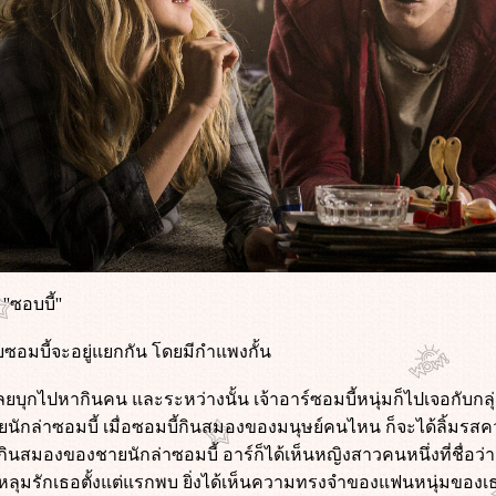
''ซอบบี้''
อมบี้จะอยู่แยกกัน โดยมีกำแพงกั้น
เลยบุกไปหากินคน และระหว่างนั้น เจ้าอาร์ซอมบี้หนุ่มก็ไปเจอกับกลุ
ยนักล่าซอมบี้ เมื่อซอมบี้กินสมองของมนุษย์คนไหน ก็จะได้ลิ้ม
งกินสมองของชายนักล่าซอมบี้ อาร์ก็ได้เห็นหญิงสาวคนหนึ่งที่ชื่อว่
กหลุมรักเธอตั้งแต่แรกพบ ยิ่งได้เห็นความทรงจำของแฟนหนุ่มของเธอ