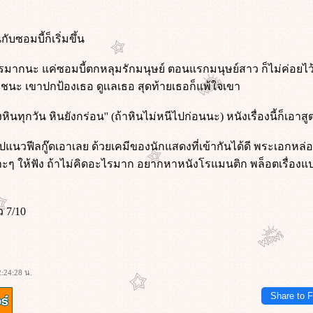
ับซอมบี้ก็เริ่มขึ้น
ีอะไรมากนะ แค่ซอมบี้ตกหลุมรักมนุษย์ ตอนแรกมนุษย์สาว ก็ไม่ค่อยไว้
าชนะ เขาปกป้องเธอ ดูเเลเธอ สุดท้ายเธอก็แพ้ใจเขา
ลงหินทุกวัน หินยังกร่อน'' (ถ้าหินไม่หนีไปก่อนนะ) หนังเรื่องนี้ก็เอาส
ปแนวฟีลกู๊ดเอาเลย ด้วยเคมีของนักแสดงที่เข้ากันได้ดี พระเอกห
ๆ ให้ฟัง ถ้าไม่คิดอะไรมาก อยากหาหนังโรแมนติก พล็อตเรื่องแปลกๆ
 7/10
:24:28 น.
Share to 