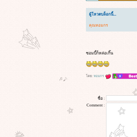
I Am Legend (2007) ข้าคือตำนาน
พิฆาตมหากาฬ
ผู้โหวตบล็อกนี้...
Morning Glory (2010) ยำข่าวเช้ากู้
เรตติ้ง
คุณหอมกร
Project Hail Mary (2026) ภารกิจกู้
สุริยะ
Apex (2026) ห่วงโซ่สังหาร
Lady in the Water (2006) ผู้หญิงใน
ซอมบี้ก็หล่อเกิ๊น
สายน้ำ นิทานลุ้นระทึก
Superman Returns (2006) ซูเปอร์แมน
รีเทิร์น
ดย:
หอมกร
KPop Demon Hunters (2025) เกิร์ล
กรุ๊ปนักล่าปีศาจ
เลือดรัก นักฆ่า (2026)
Wuthering Heights (2026) วัทเตอริง
ชื่อ :
ไฮ้ทส์
Comment :
ข้างบ้าน (2568)
ซุ้มมือปืน (๒๕๔๘)
The Housemaid (2025) ความลับแม่
บ้านร้า