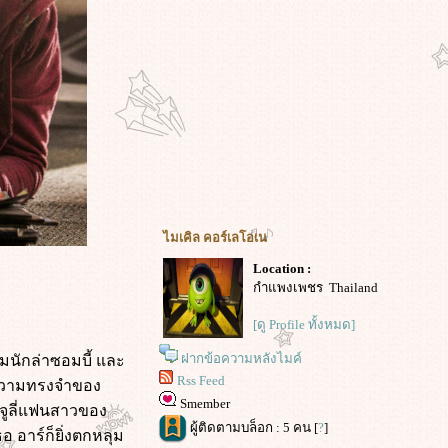
ไมเคิล คอร์เลโอเน
Location :
กำแพงเพชร Thailand
[ดู Profile ทั้งหมด]
ฝากข้อความหลังไมค์
่มนักล่าซอมบี้ และ
Rss Feed
รสความทรงจำของ
Smember
าจูลี่แฟนสาวของ
ผู้ติดตามบล็อก : 5 คน [
?
]
 อาร์ก็ยิ่งตกหลุม