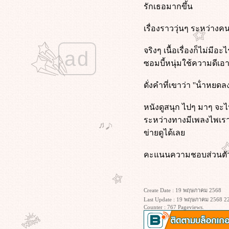
รักเธอมากขึ้น
Midnight in Paris (2011) คืนบ่มรักที่
ปารีส
เรื่องราววุ่นๆ ระหว่างคนก
Deep Water (2022) ชู้รักซ่อนลึก
Mercy (2026) 90 นาที สั่งตา
จริงๆ เนื้อเรื่องก็ไม่ม
ad
The Voyeurs (2021) ส่อง แส่ ซว
ซอมบี้หนุ่มใช้ความดีเอ
Fake โกหกทั้งเพ (2546)
Star Trek Beyond (2016) สตาร์ เทรค
ดั่งคำที่เขาว่า ''น้ําหยด
ข้ามขอบจักรวาล
ทนายปีศาจ (2026)
หนังดูสนุก ไปๆ มาๆ จะไ
Star Trek Into Darkness (2013) สตาร์
ระหว่างทางมีเพลงไพเราะ
เทรค ทะยานสู่ห้วงมืด
Star Trek (2009) สตาร์ เทรค สงคราม
ข่ายดูได้เล
พิฆาตจักรวาล
My Sister's Keeper (2009) ชีวิต
คะแนนความชอบส่วนตัว
หนู...ขอลิขิตเอง
(500) Days of Summer (2009)
ซัมเมอร์ของฉัน 500 วัน ไม่ลืมเธอ
Create Date : 19 พฤษภาคม 2568
พนักงานใหม่ (โปรดรับไว้พิจารณา)
Last Update : 19 พฤษภาคม 2568 22
(2026)
Counter : 767 Pageviews.
Train Dreams (2025) ทางรถไฟสา
ฝัน