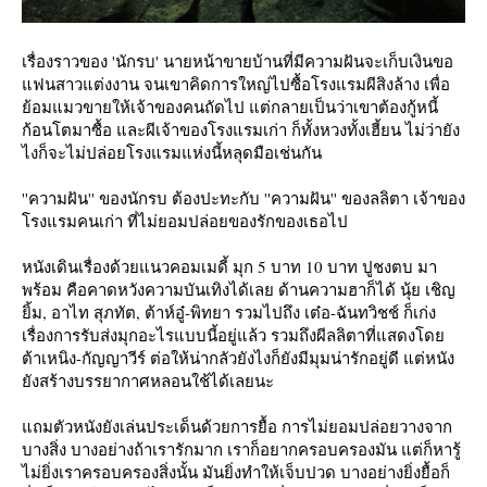
เรื่องราวของ 'นักรบ' นายหน้าขายบ้านที่มีความฝันจะเก็บเงินขอ
ฟนสาวแต่งงาน จนเขาคิดการใหญ่ไปซื้อโรงแรมผีสิงล้าง เพื่อ
้อมแมวขายให้เจ้าของคนถัดไป แต่กลายเป็นว่าเขาต้องกู้หนี้
ก้อนโตมาซื้อ และผีเจ้าของโรงแรมเก่า ก็ทั้งหวงทั้งเฮี้ยน ไม่ว่ายัง
ไงก็จะไม่ปล่อยโรงแรมแห่งนี้หลุดมือเช่นกัน
''ความฝัน'' ของนักรบ ต้องปะทะกับ ''ความฝัน'' ของลลิตา เจ้าของ
รงแรมคนเก่า ที่ไม่ยอมปล่อยของรักของเธอไป
หนังเดินเรื่องด้วยแนวคอมเมดี้ มุก 5 บาท 10 บาท ปูชงตบ มา
พร้อม คือคาดหวังความบันเทิงได้เลย ด้านความฮาก็ได้ นุ้ย เชิญ
ิ้ม, อาไท สุภทัต, ต้าห์อู๋-พิทยา รวมไปถึง เต๋อ-ฉันทวิชช์ ก็เก่ง
เรื่องการรับส่งมุกอะไรแบบนี้อยู่แล้ว รวมถึงผีลลิตาที่แสดงโด
ต้าเหนิง-กัญญาวีร์ ต่อให้น่ากลัวยังไงก็ยังมีมุมน่ารักอยู่ดี แต่หนัง
ังสร้างบรรยากาศหลอนใช้ได้เลยนะ
ถมตัวหนังยังเล่นประเด็นด้วยการยื้อ การไม่ยอมปล่อยวางจาก
บางสิ่ง บางอย่างถ้าเรารักมาก เราก็อยากครอบครองมัน แต่ก็หารู้
ไม่ยิ่งเราครอบครองสิ่งนั้น มันยิ่งทำให้เจ็บปวด บางอย่างยิ่งยื้อก็