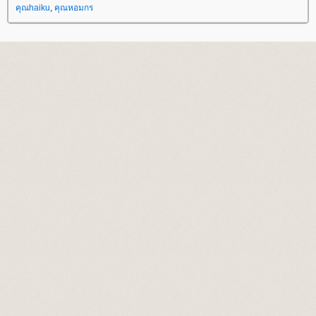
คุณhaiku
,
คุณหอมกร