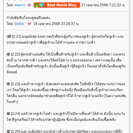
ดย:
หอมกร
17 เมษายน 2568 7:21:22 น.
กำลังติดสินใจจะดูพอดีเลยค่ะ
ดย:
babyL'
19 เมษายน 2568 23:28:37 น.
{🔴 [2.21] มนุษย์เอ๋ย จงเคารพภักดีพระผู้อภิบาลของสูเจ้า ผู้ทรงบังเกิดสูเจ้า และ
บรรดาก่อนหน้าสูเจ้า เพื่อสูเจ้าจะได้สำรวมตน จากความชั่ว
🔵 [2.22] ผู้ทรงทำแผ่นดิน ให้เป็นพื้นสำหรับสูเจ้า และชั้นฟ้าเป็นหลังคา และทรง
ส่งน้ำมาจากฟากฟ้า และทรงให้ผลไม้ต่าง ๆ งอกเงยออกมา เพราะเหตุนั้น เพื่อ
เป็นเครื่องยังชีพสำหรับสูเจ้า ดังนั้นเมื่อสูเจ้ารู้ดีอยู่แล้ว ก็จงอย่าตั้งสิ่งใดเคียงคู่กับ
อัลลอฮ์
🔴 [2.23] และถ้าหากสูเจ้า ยังคงคลางแคลงสงสัย ในสิ่งที่เราได้ส่งมาแก่บ่าวของ
เรา ก็ขอให้สูเจ้า จงแต่งขึ้นมาสักซูเราะฮ์หนึ่ง ที่เหมือนกับสิ่งนี้ สูเจ้าอาจจะเรียก
ครอื่น นอกจากอัลลอฮ์มาช่วยเหลือสูเจ้าก็ได้ ถ้าหากสูเจ้าแน่จริง (ในความสงสั
ก็จงทำ)
🔵 [2.24] แต่ถ้าหากสูเจ้าไม่ทำ และสูเจ้าก็ไม่มีทางที่จะทำได้ด้วย ดังนั้น จงระวัง
ไฟ ที่ถูกเตรียมไว้สำหรับบรรดาผู้ปฏิเสธ ซึ่งจะมีมนุษย์และหินเป็นเชื้อเพลิง
🔴 [2.25] และ (มุฮัมมัด) จงแจ้งข่าวดี แก่บรรดาผู้ศรัทธา และประกอบการดีทั้ง