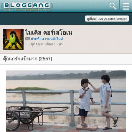
ไมเคิล คอร์เลโอเน
ฝากข้อความหลังไมค์
ผู้ติดตามบล็อก : 5 คน
ตุ๊กแกรักแป้งมาก (2557)