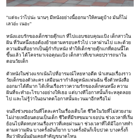
''แต่จะว่าไปน่ะ นานๆ มีหนังอย่างนี้ออกมาให้คนดูบ้าง มันก็ไม่
เลวอ่ะ เนอะ''
หนังแอบรักของเด็กชายตุ๊กแก ที่ไปแอบชอบคุณแป้ง เด็กสาวใน
ฝัน ที่วันหนึ่งเธอต้องย้ายตามครอบครัวไป เวลาผ่านไป และด้ว
ความฝันที่อยากเป็นผู้กำกับหนัง ทำให้เด็กชายตุ๊กแกที่ตอนนี้โต
ขึ้นแล้ว ได้โคจรมาเจอคุณแป้ง เด็กสาวที่เขาเคยปรารถนาใน
ตอนวัยเด็ก
ตัวหนังในช่วงแรกเน้นไปที่อารมณ์โหยหาอดีต นำเสนอเรื่องราว
วัยเด็กของตัวละคร เสมือนเรากำลังดูหนังแฟนฉัน ซึ่งตัวหนังสื่อ
ออกมาได้ดีมาก ได้เห็นเรื่องราวความรักของเด็กคนหนึ่ง ความ
ฝันที่จะทำอะไรบางอย่างให้เธอ แต่บางทีโอกาสนั้นก็จะหลุดลอ
ไป และไม่รู้ว่าในอนาคตโอกาสนั้นจะวนมาอีกหรือไม่
จนถึงช่วงของวันที่โตละครในเรื่องเติบโต ชีวิตในวัยที่ไม่สวยงาม
ไม่ง่ายเหมือนตอนเป็นเด็ก ชีวิตที่มีรสขมมาเจอปน ช่วงเวลาที่เริ่ม
้อนไปคิดทบทวนเรื่องราวที่เคยผ่านมา ช่วงเวลาที่ได้มีโอกาสทำ
ตามความฝัน บางครั้งมันก็ยาก บางครั้งมันก็เจ็บปวด บางครั้งก็
ลืมว่าฝันนั้นมันเคยสำคัญขนาดไหน