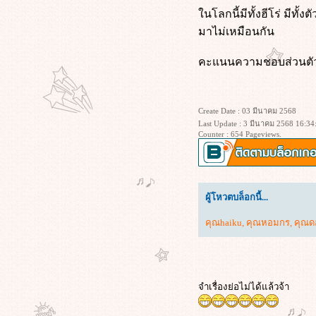
Train Dreams (2025) ทางรถไฟสา
นโลกนี้มีทั้งฮีโร่ มีทั้ง
ฝัน
มาไม่เหมือนกัน
I Am Legend (2007) ข้าคือตำนาน
พิฆาตมหากาฬ
คะแนนความชอบส่วนตัว 
Morning Glory (2010) ยำข่าวเช้ากู้
เรตติ้ง
Project Hail Mary (2026) ภารกิจกู้
สุริยะ
Create Date : 03 มีนาคม 2568
Apex (2026) ห่วงโซ่สังหาร
Last Update : 3 มีนาคม 2568 16:34
Counter : 654 Pageviews.
Lady in the Water (2006) ผู้หญิงใน
สายน้ำ นิทานลุ้นระทึก
Superman Returns (2006) ซูเปอร์แมน
รีเทิร์น
ผู้โหวตบล็อกนี้...
KPop Demon Hunters (2025) เกิร์ล
กรุ๊ปนักล่าปีศาจ
คุณhaiku
,
คุณหอมกร
,
คุณด
เลือดรัก นักฆ่า (2026)
Wuthering Heights (2026) วัทเตอริง
ไฮ้ทส์
ข้างบ้าน (2568)
จำเรื่องย่อไม่ได้แล้วจ้า
ซุ้มมือปืน (๒๕๔๘)
The Housemaid (2025) ความลับแม่