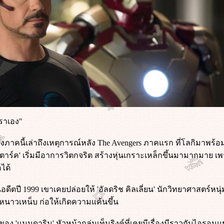
ราเอง''
งภาคนี้เล่าถึงเหตุการณ์หลัง The Avengers ภาคแรก ที่โลกิมาพร้อม
ตาร์ค' เริ่มมีอาการวิตกจริต สร้างหุ่นเกราะเหล็กขึ้นมามากมาย เพร
ได้
อดีตปี 1999 เขาเคยปล่อยให้ 'อัลดริช คิลเลี่ยน' นักวิทยาศาสตร์ห
าวเหน็บ ก่อให้เกิดความแค้นขึ้น
ของ 'แมนดาริน' หัวหน้ากลุ่มเท็นริงค์ที่เคยมีเรื่องมีราวกับไอร