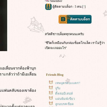
Smember
ผู้ติดตามบล็อก : 5 คน [
?
]
สวัสดีชาวบล็อคทุกคนนะครับ
''ชีวิตก็เหมือนกับกล่องช็อตโกแล็ต เราไม่รู้ว่า
เปิดจะเจออะไร''
เอเลี่ยนจากท้องฟ้าบุก
าะกลัวว่าถ้ามีเอเลี่ยน
Friends Blog
เทพบุตรตบะแตก!!
จูริง
นุ่มแฟนคลับของเขาต้อง
ตี๋หล่อมีเสน่ห์
ผ่นพิมพ์เขียว
ลูกอบรสเขียด
อนแมนมากตั้งแต่ภาคแรก