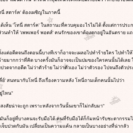
โทนี่ สตาร์ค' ต้องเผชิญในภาคนี้
ได้เห็น 'โทนี่ สตาร์ค' ในสถานะที่ควบคุมอะไรไม่ได้ ตั้งแต่การป
 มีส่วนทำให้ 'เพพเพอร์ พอตส์' คนรักของเขาต้องตกอยู่ในอันตราย 
ตั้งแต่อดีตจนถึงตอนนี้บางทีเราก็อาจจะเผลอไปทำร้ายใคร ไปทำให้
ผลร้ายมากกว่าที่คิด บางครั้งมันก็อาจจะเป็นปมของใครคนนั้นได้เลย 
ปวดจากอดีต ไม่ว่าตัวร้าย ไม่ว่าตัวเอง ไม่ว่าตัวรอง ไปจนถึงตัวป
ร์ลี่ย์' สนทนากับโทนี่ ถึงเรื่องความหลัง โทนี่ถามเด็กคนนั้นไปว่า
ู่ไหน''
่ สงสัยน่าจะถูก เพราะหลังจากวันนั้นเขาก็ไม่กลับมา''
ก็อยู่ที่บางคนจะรับมือได้ คนที่รับมือได้ก็ก้มหน้ารับชะตากรรมไป
ี่เจ็บปวดกับมัน เปลี่ยนเป็นความแค้น กลายเป็นบางอย่างที่น่ากลัว