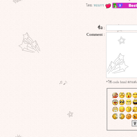
บ้านร้า
ดย:
หอมกร
The Visit (2015) เดอะ วิสิท
Malena (2000) มาเลน่า ผู้หญิงสะกด
ลก
ชื่อ :
Thrash (2026) ฉลามคลั่ง ทะเลเดือด
Comment :
Whisper of the Heart (1995) : ความ
ฝันที่รอการเจียระไน
Paradise Hills (2019) สวรรค์ซ้อนนรก
A Lot Like Love (2005) กว่าจะปิ๊งต้อง
ชิ่งก่อน
เส้นตาย สายลวง (2026)
Pride & Prejudice (2005) ดอกไม้ทร
นงกับชายชาติผยอง
*ใช้ code html ตกแต
Sing Street (2016) รักใครให้ร้องเพลง
รัก
Kick-Ass 2 (2013) เกรียนโคตรมหา
ประลัย 2
Kick-Ass (2010) เกรียนโคตรมหา
ประลั
The Tree of Life (2011) เดอะ ทรี ออฟ
ไลฟ์