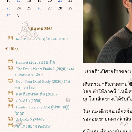
16
17
18
19
20
21
22
23
24
25
26
27
28
29
30
31
3 มีนาคม 2568
Iron Man 3 (2013) ไอรอนแมน 3
All Blog
Hamnet (2025) แฮมเน็ต
The Devil Wears Prada 2 (2026) นาง
''เราสร้างปีศาจร้ายของเ
มารสวมปราด้า 2
Over Your Dead Body (2026) ร่วม
เดินทางมาถึงภาคสาม ซึ่
หอ…ลงโลง
ลก ทำให้ภาคนี้ 'โทนี่ ส
คนเดือดทวงแค้น (2026)
บุกโลกอีกเขาจะได้รับมือ
ภวังค์รัก (2556)
Heads of State (2025) ผู้นำสายบู๊กู้
นขณะเดียวกัน เมื่อครั้น
วิกฤต
รอคอยเขาบนดาดฟ้าอันหน
สัปเหร่อ 2 (2569)
รักแห่งสยาม (๒๕๕๐)
ังไม่นับเรื่องการโผล่มา