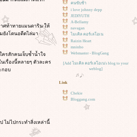
คนขับช้า
i love johnny depp
JEDIYUTH
A-Bellamy
ระกาศท้าทายแมนดาริน ให้
navagan
แถมยังโดนอดีตไล่มา
ไมเคิล คอร์เลโอเน
Raizin Heart
mninho
Webmaster - BlogGang
ใครสักคนเจ็บช้ำน้ำใจ
ในเรื่องนี้หลายๆ ตัวละคร
[Add ไมเคิล คอร์เลโอเน's blog to your
weblog]
ระกอบ
Link
Chekie
Bloggang.com
 ไม่ไปกระทำสิ่งเหล่านี้