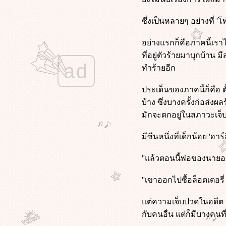
9 (2009) ซูเปอร์ไนน์ อัจฉริยะพลิก
ลก
ซึ่งเป็นหลายๆ อย่างที่ '
Midnight in Paris (2011) คืนบ่มรักที่
ปารีส
อย่างแรกก็คือภาคนี้เรา
Deep Water (2022) ชู้รักซ่อนลึก
ที่อยู่ตัวร้ายมาบุกบ้าน
Mercy (2026) 90 นาที สั่งตา
ad
The Voyeurs (2021) ส่อง แส่ ซว
ทำร้ายอีก
Fake โกหกทั้งเพ (2546)
Star Trek Beyond (2016) สตาร์ เทรค
ประเด็นของภาคนี้ก็คือ 
ข้ามขอบจักรวาล
บ้าง ซึ่งบางครั้งก่อส่ง
ทนายปีศาจ (2026)
มักจะตกอยู่ในสภาวะเจ็บ
Star Trek Into Darkness (2013) สตาร์
เทรค ทะยานสู่ห้วงมืด
มีซีนหนึ่งที่เด็กน้อย 'ฮา
Star Trek (2009) สตาร์ เทรค สงคราม
พิฆาตจักรวาล
''แล้วตอนนี้พ่อของนายอย
My Sister's Keeper (2009) ชีวิต
หนู...ขอลิขิตเอง
''เขาออกไปซื้อล็อตเตอรี
(500) Days of Summer (2009)
ซัมเมอร์ของฉัน 500 วัน ไม่ลืมเธอ
ต่ความเจ็บปวดในอดีต มัน
พนักงานใหม่ (โปรดรับไว้พิจารณา)
กับคนอื่น แต่ก็มีบางคนท
(2026)