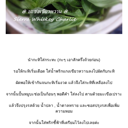
นำกะทิใส่กระทะ (กะๆ เอาสักครึ่งถ้วยก่อน)
รอให้กะทิเริ่มเดือด ใส่น้ำพริกแกงเขียวหวานลงไปผัดกับกะทิ
ผัดพอให้เข้ากันจนกะทิเริ่มงวด แล้วจึงใส่กะทิที่เหลือลงไป
จากนั้นปั้นหมูบะช่อเป็นก้อนๆ พอดีคำ ใส่ลงไป ตามด้วยมะเขือเปราะ
ล้วจึงปรุงรสด้วย น้ำปลา , น้ำตาลทราย และซอสปรุงรสเพื่อเพิ่ม
ความหอม
จากนั้นใส่พริกชี้ฟ้าที่เตรียมไว้ลงไปเลยค่ะ