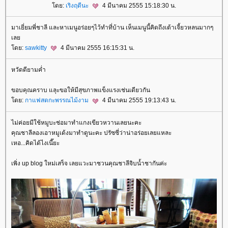
ดย:
เริงฤดีนะ
4 มีนาคม 2555 15:18:30 น.
มาเยี่ยมพี่ชาลี และหาเมนูอร่อยๆไว้ทำที่บ้าน เห็นเมนูนี้คิดถึงเต้าเจี้ยวหลนมากๆ
เล
ดย:
sawkitty
4 มีนาคม 2555 16:15:31 น.
หวัดดียามค่ำ
ขอบคุณคราบ แลุะขอให้มีสุขภาพแข็งแรงเช่นเดียวกัน
ดย:
กาแฟสดกะพรรณไม้งาม
4 มีนาคม 2555 19:13:43 น.
ไม่ค่อยมีใช้หมูบะช่อมาทำแกงเขียวหวานเลยนะคะ
คุณชาลีลองเอาหมูเด้งมาทำดูนะคะ ปรัซซี่ว่าน่าอร่อยเลยแหละ
เหอ...คิดได้ไงเนี๊ยะ
เพิ่ง up blog ใหม่เสร็จ เลยแวะมาชวนคุณชาลีจิบน้ำชากันค่ะ