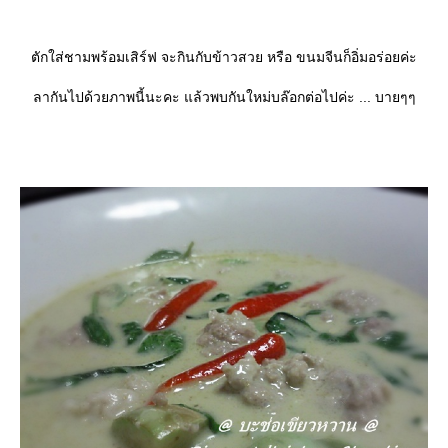
ตักใส่ชามพร้อมเสิร์ฟ จะกินกับข้าวสวย หรือ ขนมจีนก็อิ่มอร่อยค่ะ
ลากันไปด้วยภาพนี้นะคะ แล้วพบกันใหม่บล๊อกต่อไปค่ะ ... บายๆๆ