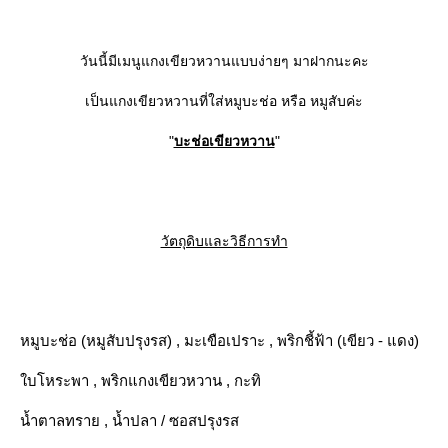
วันนี้มีเมนูแกงเขียวหวานแบบง่ายๆ มาฝากนะคะ
เป็นแกงเขียวหวานที่ใส่หมูบะช่อ หรือ หมูสับค่ะ
"
บะช่อเขียวหวาน
"
วัตถุดิบและวิธีการทำ
หมูบะช่อ (หมูสับปรุงรส) , มะเขือเปราะ , พริกชี้ฟ้า (เขียว - แดง)
บโหระพา , พริกแกงเขียวหวาน , กะทิ
น้ำตาลทราย , น้ำปลา / ซอสปรุงรส