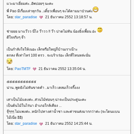
วะมาเยี่ยมค่ะ..อัพบ่อยๆ นะคะ
พี่ Pao มีเรื่องเล่าทุกวัน ..เดี๋ยวเพื่อนๆ จะได้ตามมาป่วนค่ะ
ดย:
star_paradise
21 ธันวาคม 2552 13:18:57 น.
ช่ายยย มาแว๊วว นี่ไง ว๊าวว !! ว๊า ปาดไม่ทัน น้องยิ๋งเพี้ยน อ่ะ
ดีใจจริงๆ จ๊า
เป็นกำลังใจให้เนอะ เล็กหรือใหญ่ก็บ้านเราเน๊าะ
ตกลง ที่เท่าไหร่ 100 ตรว . จะบร้าเร่อะ เล็กที่ไหนหล่ะนั่น
ดย:
PaoTMTF
21 ธันวาคม 2552 13:35:04 น.
๕๕๕๕๕๕๕๕๕๕๕
น่าน..พูดยังไม่ทันขาดคำ ..มาเร็ว เคลมเร็วจริ๊งงง
เสาเป็นไม้แดงค่ะ..ส่วนไม้ท่อนๆ น่าจะเป็นประดู่นะคะ
เป็นต้นไม้ในไร่นา อำเภอใกล้เคียง ...
จุ๊ๆๆๆ ไม่แพงค่ะ..หนักไปทางค่าน้ำชา และค่าขนส่งมากกว่าค่ะ (จะโดนแบน
ไม๊เนี่ย อิอิ)
ดย:
star_paradise
21 ธันวาคม 2552 14:25:44 น.