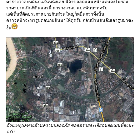
ตารางวาละหมื่นก็แสนหนึ่งเลย นี่ถ้าขอลดแสนหนึ่งแทนคงไม่ยอม
ราคาประเมินที่ดินแถวนี้ ตารางวาละ แปดพันบาทครับ
ต่เห็นที่ติดประกาศขายกันส่วนใหญ่ก็หมื่นกว่าทั้งนั้น
คราวหน้าจะหารูปตอนถมดินมาให้ดูครับ กลับบ้านดันลืมเอารูปมาซะ
งั้น
ด้วยเหตุผลทางด้านความปลอดภัย ขอลดรายละเอียดของแผนที่ลงนะ
ครับ