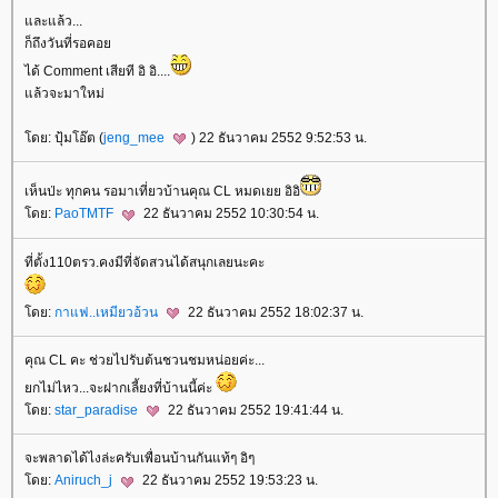
ละแล้ว...
ก็ถึงวันที่รอคอ
ได้ Comment เสียที อิ อิ....
ล้วจะมาใหม่
ดย: ปุ้มโอ๊ต (
jeng_mee
) 22 ธันวาคม 2552 9:52:53 น.
เห็นป่ะ ทุกคน รอมาเที่ยวบ้านคุณ CL หมดเยย อิอิ
ดย:
PaoTMTF
22 ธันวาคม 2552 10:30:54 น.
ที่ตั้ง110ตรว.คงมีที่จัดสวนได้สนุกเลยนะคะ
ดย:
กาแฟ..เหมียวอ้วน
22 ธันวาคม 2552 18:02:37 น.
คุณ CL คะ ช่วยไปรับต้นชวนชมหน่อยค่ะ...
กไม่ไหว...จะฝากเลี้ยงที่บ้านนี้ค่ะ
ดย:
star_paradise
22 ธันวาคม 2552 19:41:44 น.
จะพลาดได้ไงล่ะครับเพื่อนบ้านกันแท้ๆ อิๆ
ดย:
Aniruch_j
22 ธันวาคม 2552 19:53:23 น.