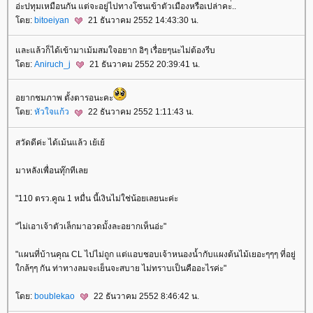
อ่ะปทุมเหมือนกัน แต่จะอยู่ไปทางโซนเข้าตัวเมืองหรือเปล่าคะ่..
ดย:
bitoeiyan
21 ธันวาคม 2552 14:43:30 น.
ละแล้วก็ได้เข้ามาเม้มสมใจอยาก อิๆ เรื่อยๆนะไม่ต้องรีบ
ดย:
Aniruch_j
21 ธันวาคม 2552 20:39:41 น.
อยากชมภาพ ตั้งตารอนะคะ
ดย:
หัวใจแก้ว
22 ธันวาคม 2552 1:11:43 น.
สวัดดีค่ะ ได้เม้นแล้ว เย้เย้
มาหลังเพื่อนทุ๊กทีเล
"110 ตรว.คูณ 1 หมื่น นี้เงินไม่ใช่น้อยเลยนะค่ะ
"ไม่เอาเจ้าตัวเล็กมาอวดมั้งละอยากเห็นอ่ะ"
"แผนที่บ้านคุณ CL ไปไม่ถูก แต่แอบชอบเจ้าหนองน้ำกับแผงต้นไม้เยอะๆๆๆ ที่อยู่
กล้ๆๆ กัน ท่าทางลมจะเย็นจะสบาย ไม่ทราบเป็นคืออะไรค่ะ"
ดย:
boublekao
22 ธันวาคม 2552 8:46:42 น.