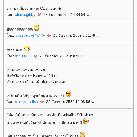
ตามมาเที่ยวบ้านคุณ CL ด้วยคนค่ะ
ดย:
atomicgibby
23 ธันวาคม 2552 4:34:54 น.
ฮี่ๆๆๆๆๆๆๆๆๆๆๆๆๆ
ดย:
วาซุตะคุง v( ^o^ )v
23 ธันวาคม 2552 8:01:48 น.
รอชมนะคะ
ดย:
sc433311
23 ธันวาคม 2552 8:30:31 น.
เป็นต้นชวนชมตอไทยค่ะ...
ถ้าจำไม่ผิด อายุประมาณ 40 ปีค่ะ...
เป็นของชาวบ้าน...เค้าปลูกลงดินนะคะ..
เปลี่ยนดิน ใส่ปุ๋ย ทุกเดือน งามแน่ๆ ค่ะ
ดย:
star_paradise
23 ธันวาคม 2552 11:06:56 น.
ช่ค่ะ ได้แค่ส่ง เม็ดเสดมาแหล่ะ เม็ดอย่างอื่น ยังไม่ส่งมา
เด๋วมาพร้อมตัววันศุกร์ ห่ะ แอร๊ยยย ติดเรท นะหนิ
เอ๊!! แล้วลูกๆ เราเป็นไงบ้างก๊า เลี้ยงง่ายไหม อิอิ