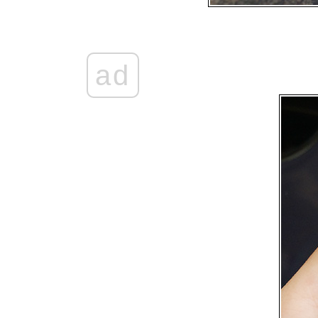
[< REVIEW >] ||  Clinique Even
Better Essence Lotion | เติมน้ำให้
ผิวแบบไม่หนึบ
[< REVIEW >] ||  Contactlens :
Puffy 3Tone Tourquoise 
ad
[< REVIEW >] ||  Contact lens :
Jewel Brown คอนแทคเลนส์หวานๆ
ส่ได้ทุกวัน 
[< REVIEW >] ||  Clinique Even
Better Set 
[< REVIEW >] || ♥ สีผมล่าสุดที่รัก
มาก Golden Blond Copper ♥
[< REVIEW >] || ♥ เลนส์สีเทาเก๋ ๆ
FIONA GREY ♥ ||
[< REVIEW >] || ♥ NEW!! WELCOS
NO MAKEUP BB ♥ ||
[< REVIEW >] || ♥ FIONA CHOCO
BROWN ♥ ||
[< REVIEW >] || ♥ PUFFY 3 TONE
GREEN ♥ ||
[< REVIEW >] || ♥ Princess mimi
Bambi Series Choco Brown ♥ ||
[< REVIEW >] || ♥ แบ๊ว ๆ กับ
Moonlight Black ♥ ||
[< REVIEW >] || ♥ PUFFY 3 TONE