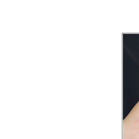
ของส้มเองจ้า
[< REVIEW >] || Kate Brown
Collection : eye shadow & brow จ้า
||
[< REVIEW >] || contactlens bigeye
|| Kira Kira Dolce Grey VS Misty
3tone Grey
[< REVIEW >] ♥ || contactlens
bigeye || Luna King Green ♥
[< REVIEW >] || คอนแทคเลนส์คู่ใหม่
!! BarbieCon Color Doll Brown จ้า
reviEw !! ==== >> คอนแทคเลนส์
DM23 Grey by DUEBA Korea เจ้า
ค่า
review >>> คอนแทคเลนส์ BIG EYE
ค่ะ