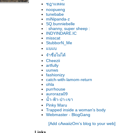
ชฎาแหลม
noopueng
tunebabe
miNipanda-z
SQ.bunniebelle
: shanny, super sheep :
INDYINDARE.IC
misscat
StubborN_Me
บแบ
จำชื่อไม่ได้
Cheezii
artfully
uunws
fashionizy
catch-with-lamom-return
ohla
purrhouse
auroraza09
น้ำ-ฟ้า-ป่า-เขา
Pinky Maru
Trapped inside a woman's body
Webmaster - BlogGang
[Add cAwaiizOm's blog to your web]
Links