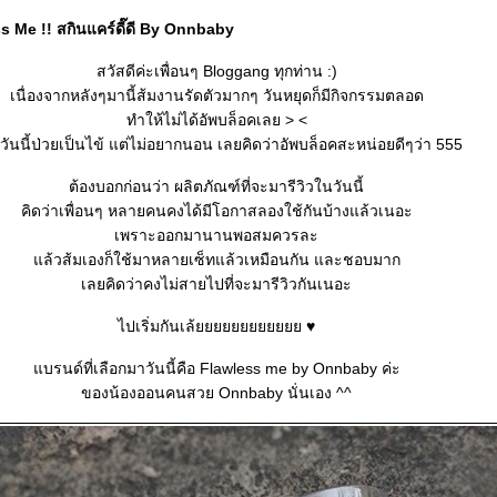
s Me !! สกินแคร์ดี๊ดี By Onnbaby
สวัสดีค่ะเพื่อนๆ Bloggang ทุกท่าน :)
เนื่องจากหลังๆมานี้ส้มงานรัดตัวมากๆ วันหยุดก็มีกิจกรรมตลอด
ทำให้ไม่ได้อัพบล็อคเลย > <
วันนี้ป่วยเป็นไข้ แต่ไม่อยากนอน เลยคิดว่าอัพบล็อคสะหน่อยดีๆว่า 555
ต้องบอกก่อนว่า ผลิตภัณฑ์ที่จะมารีวิวในวันนี้
คิดว่าเพื่อนๆ หลายคนคงได้มีโอกาสลองใช้กันบ้างแล้วเนอะ
เพราะออกมานานพอสมควรละ
ล้วส้มเองก็ใช้มาหลายเซ็ทแล้วเหมือนกัน และชอบมาก
เลยคิดว่าคงไม่สายไปที่จะมารีวิวกันเนอะ
ไปเริ่มกันเล้ยยยยยยยยยยยย ♥
บรนด์ที่เลือกมาวันนี้คือ Flawless me by Onnbaby ค่ะ
ของน้องออนคนสวย Onnbaby นั่นเอง ^^