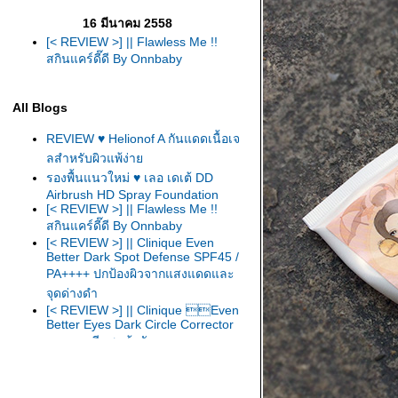
16 มีนาคม 2558
[< REVIEW >] || Flawless Me !!
สกินแคร์ดี๊ดี By Onnbaby
All Blogs
REVIEW ♥ Helionof A กันแดดเนื้อเจ
ลสำหรับผิวแพ้ง่า
รองพื้นแนวใหม่ ♥ เลอ เดเต้ DD
Airbrush HD Spray Foundation
[< REVIEW >] || Flawless Me !!
สกินแคร์ดี๊ดี By Onnbaby
[< REVIEW >] || Clinique Even
Better Dark Spot Defense SPF45 /
PA++++ ปกป้องผิวจากแสงแดดและ
จุดด่างดำ
[< REVIEW >] || Clinique Even
Better Eyes Dark Circle Corrector
บอกลาหมีแพนด้ากันเถอะ
[< REVIEW >] ||  Clinique Even
Better Clinical Dark Spot Corrector
ลดเลือนจุดด่างดำอย่างอ่อนโยน