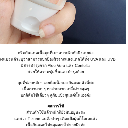
ครีมกันแดดเนื้อมูสที่เบาสบายผิวตัวนึงเลยค่ะ
างแบรนด์ระบุว่าสามารถปกป้องผิวจากแสงแดดได้ทั้ง UVA และ UVB
มีสารบำรุงจาก Aloe Vera และ Centella
ช่วยให้ความชุ่มชื้นและบำรุงด้ว
จุดที่ชอบหลักๆ เลยคือเนื้อของกันแดดตัวนี้ค่ะ
เนื้อเบามาก ๆ ทาง่ายมาก เกลี่ยง่ายสุดๆ
ปกติส้มใช้เดี่ยวๆ คู่กับแป้งฝุ่นแค่นั้นเองค่ะ
ผลการใช้
ส่วนตัวใช้แล้วหน้าก็ยังมันอยู่นะคะ
ค่ช่วง T zone แต่คือซับๆ เติมแป้งฝุ่นก็โอเคแล้ว
เนื้อกันแดดไม่หลุดออกไปจากผิวค่ะ