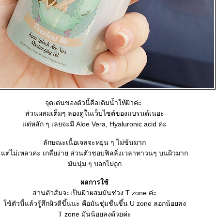
จุดเด่นของตัวนี้คือเติมน้ำให้ผิวค่ะ
ส่วนผสมเต็มๆ ลองดูในเว็บไซต์ของแบรนด์เนอะ
ต่หลัก ๆ เลยจะมี Aloe Vera, Hyaluronic acid ค่ะ
ลักษณะเนื้อเจลจะหยุ่น ๆ ไม่ข้นมาก
ต่ไม่เหลวค่ะ เกลี่ยง่าย ส่วนตัวชอบฟิลลิ่งเวลาทาวนๆ บนผิวมาก
มันนุ่ม ๆ บอกไม่ถูก
ผลการใช้
ส่วนตัวส้มจะเป็นผิวผสมมันช่วง T zone ค่ะ
ช้ตัวนี้แล้วรู้สึกผิวดีขึ้นนะ คือมันชุ่มชื่นขึ้น U zone ลอกน้อยลง
T zone มันน้อยลงด้วยค่ะ