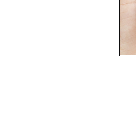
BROWN ♥ ||
[< REVIEW >] || ♥ DOLLY WINK
Liquid Eyeliner :: Deep Black ♥ ||
[< REVIEW >] || NEO COSMO
DALI Super Natural Lens ||
[< REVIEW >] || CANMAKE UV
Silky Fit Foundation ||
Please วิงวอนสาว ๆ || เซ็ง !! เมื่อซื้อ
ป้งตลับใหม่มา แต่มีรอยนิ้วมือบนพัฟ
||
[< REVIEW >] || Let's Natural Nail
Color ||
[< REVIEW >] || คอนแทคเลนส์
MOONLIGHT BROWN ค่ะ ||
[< REVIEW >] || Lovely Nail Color
าทาเล็บสดใสรับซัมเมอร์ ||
[< REVIEW >] || Fake Eyelash
ขนตาปลอมเด้ง ๆ ที่ต้องมี ||
[< REVIEW >] || คอนแทคเลนส์
FLORA BROWN ค่ะ ||
[< REVIEW >] || ETUDE ::
LUCIDarling Fantastic Rouge Lip #
03 ||
[< REVIEW >] + อวดรูปรับปริญญา