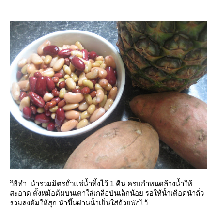
วิธีทำ นำรวมมิตรถั่วแช่น้ำทิ้งไว้ 1 คืน ครบกำหนดล้างน้ำให้
สะอาด ตั้งหม้อต้มบนเตาใส่เกลือป่นเล็กน้อย รอให้น้ำเดือดนำถั่ว
รวมลงต้มให้สุก นำขึ้นผ่านน้ำเย็นใส่ถ้วยพักไว้