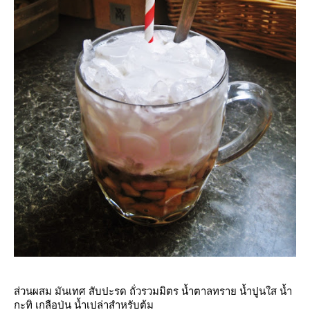
ส่วนผสม มันเทศ สับปะรด ถั่วรวมมิตร น้ำตาลทราย น้ำปูนใส น้ำ
กะทิ เกลือป่น น้ำเปล่าสำหรับต้ม