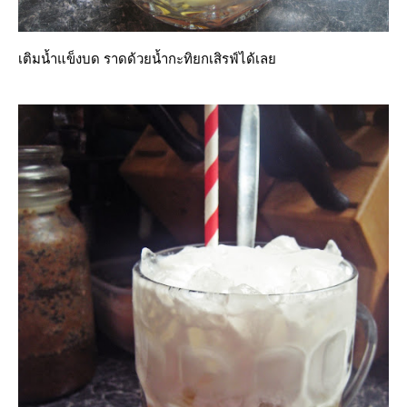
เติมน้ำแข็งบด ราดด้วยน้ำกะทิยกเสิรฟ์ได้เล