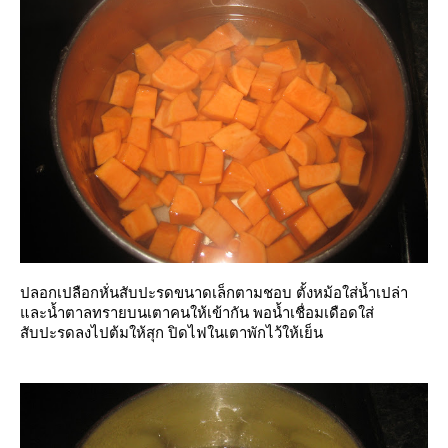
ปลอกเปลือกหั่นสับปะรดขนาดเล็กตามชอบ ตั้งหม้อใส่น้ำเปล่า
ละน้ำตาลทรายบนเตาคนให้เข้ากัน พอน้ำเชื่อมเดือดใส่
สับปะรดลงไปต้มให้สุก ปิดไฟในเตาพักไว้ให้เย็น