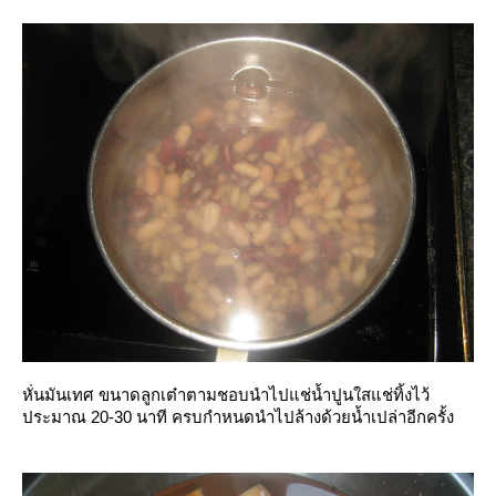
หั่นมันเทศ ขนาดลูกเต๋าตามชอบนำไปแช่น้ำปูนใสแช่ทิ้งไว้
ประมาณ 20-30 นาที ครบกำหนดนำไปล้างด้วยน้ำเปล่าอีกครั้ง