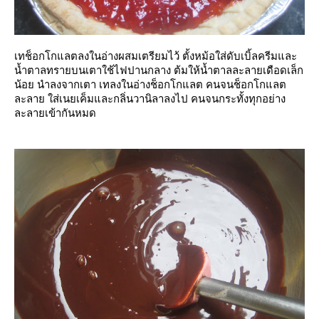
เทช็อกโกแลตลงในอ่างผสมเตรียมไว้ ตั้งหม้อใส่ดับเบิ้ลครีมและ
น้ำตาลทรายบนเตาใช้ไฟปานกลาง ต้มให้น้ำตาลละลายเดือดเล็ก
น้อย นำลงจากเตา เทลงในอ่างช็อกโกแลต คนจนช็อกโกแลต
ละลาย ใส่เนยเค็มและกลิ่นวานิลาลงไป คนจนกระทั้งทุกอย่าง
ละลายเข้ากันหมด