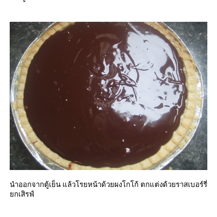
นำออกจากตู้เย็น แล้วโรยหน้าด้วยผงโกโก้ ตกแต่งด้วยราสเบอร์รี่
กเสิรฟ์