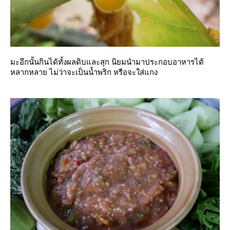
มะอึกนั้นกินได้ทั้งผลดิบและสุก นิยมนำมาประกอบอาหารได้
หลากหลาย ไม่ว่าจะเป็นน้ำพริก หรือจะใส่แกง