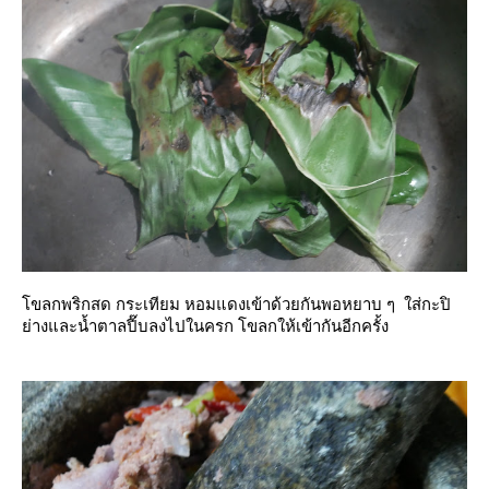
ขลกพริกสด กระเทียม หอมแดงเข้าด้วยกันพอหยาบ ๆ ใส่กะปิ
่างและน้ำตาลปี๊บลงไปในครก โขลกให้เข้ากันอีกครั้ง