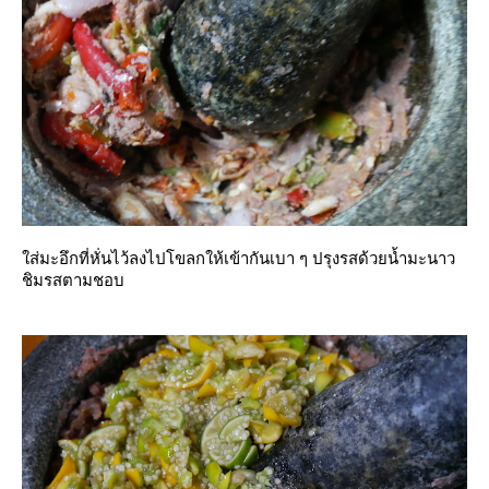
ส่มะอึกที่หั่นไว้ลงไปโขลกให้เข้ากันเบา ๆ ปรุงรสด้วยน้ำมะนาว
ชิมรสตามชอบ