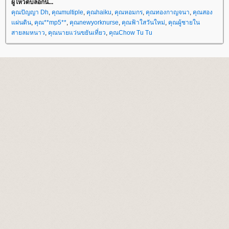
ผู้โหวตบล็อกนี้...
คุณปัญญา Dh
,
คุณmultiple
,
คุณhaiku
,
คุณหอมกร
,
คุณทองกาญจนา
,
คุณสอง
ผ่นดิน
,
คุณ**mp5**
,
คุณnewyorknurse
,
คุณฟ้าใสวันใหม่
,
คุณผู้ชายใน
สายลมหนาว
,
คุณนายแว่นขยันเที่ยว
,
คุณChow Tu Tu