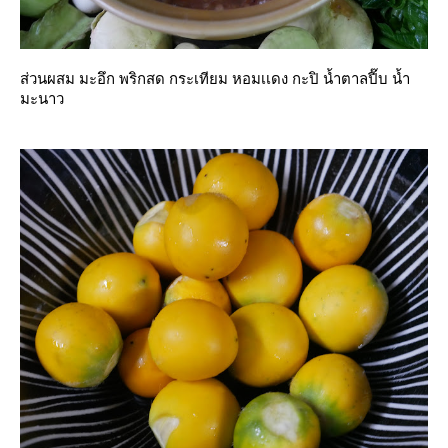
ส่วนผสม มะอึก พริกสด กระเทียม หอมเเดง กะปิ น้ำตาลปี๊บ น้ำ
มะนาว