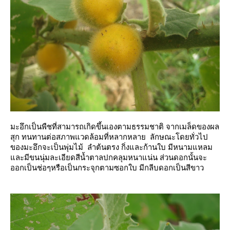
มะอึกเป็นพืชที่สามารถเกิดขึ้นเองตามธรรมชาติ จากเมล็ดของผล
สุก ทนทานต่อสภาพแวดล้อมที่หลากหลาย ลักษณะโดยทั่วไป
ของมะอึกจะเป็นพุ่มไม้ ลำต้นตรง กิ่งและก้านใบ มีหนามแหลม
ละมีขนนุ่มละเอียดสีน้ำตาลปกคลุมหนาแน่น ส่วนดอกนั้นจะ
ออกเป็นช่อๆหรือเป็นกระจุกตามซอกใบ มีกลีบดอกเป็นสีขาว