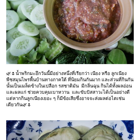
🌿🌷น้ำพริกมะอึกวันนี้มีอย่างหนึ่งที่เรียกว่า เนียง หรือ ลูกเนียง
พืชสมุนไพรพื้นบ้านทางภาคใต้ ที่นิยมกินกันมาก และส่วนที่กินกัน
นั้นเป็นเมล็ดข้างในเปลือก รสชาติมัน มีกลิ่นฉุน กินได้ทั้งผลอ่อน
ละผลแก่ ช่วยควบคุมเบาหวาน และขับปัสสาวะได้เป็นอย่างดี
ต่หากกินลูกเนียงเยอะ ๆ ก็มีข้อเสียซึ่งอาจจะส่งผลต่อไตเช่น
เดียวกัน🌿🌷