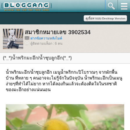
สมาชิกหมายเลข 3902534
ฝากข้อความหลังไมค์
ผู้ติดตามบล็อก : 6 คน
(*_*)น้ำพริกมะอึก/น้ำชุบลูกอึก(*_*)
น้ำพริกมะอึก/น้ำชุบลูกอึก เมนูน้ำพริกกะปิโบราณๆ จากผักพื้น
บ้าน ที่หลาย ๆ คนอาจจะไม่รู้จักในปัจจุบัน น้ำพริกมะอึกเป็นเมนู
ง่ายๆที่ทำได้ไม่ยาก หากได้ลองกินแล้วจะต้องติดใจในรสชาติ
ของมะอึกอย่างแน่นนอน