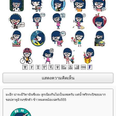
มะอึก น่าจะมีวิตามินซีแยะ ลูกเนียงกินไม่เป็นเลยครับ แต่น้ำพริกกะปิชอบมาก
ขอปลาทูอ้วนๆซักตัว ข้าวหมดหม้อแน่ครับ555