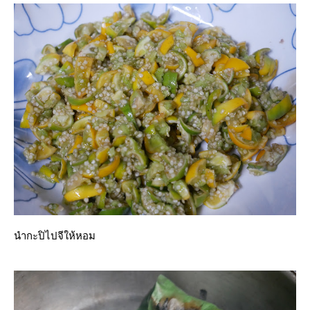
นำกะปิไปจีให้หอม