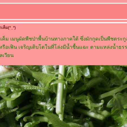
าเค็ม(*_*)
เค็ม เมนูผัดพืชป่าพื้นบ้านทางภาคใต้ ซึ่งผักกูดเป็นพืชตระกู
 หรือเฟิน เจริญเติบโตในที่โล่งมีน้ำชื้นแฉะ ตามแหล่งน้ำธรร
ลเวียน