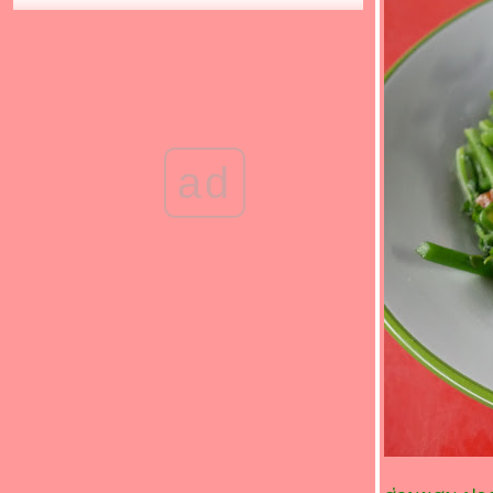
(*_*)น้ำพริกมะอึก/น้ำชุบลูกอึก(*_*)
(*_*)แกงจืดกวางตุ้งหมูสับ(*_*)
(*_*)น้ำพริกมะขามอ่อนแบบผัด(*_*)
(*_*)ผัดไทยกุ้งสด โบราณๆ สูตรของคุณยายที่
บ้าน(*_*)
(*_*)ไข่ไก่งวงต้ม กินได้นะจะบอกให้ (*_*)
ad
(*_*)น้ำชุบลูกม่วงเบา/น้ำพริกมะม่วงเบา(*_*)
(*_*)หมูผัดกะหล่ำดาว อาหารปิ่นโตไปวัดของ
คุณยาย(*_*)
(*_*)ข้าวผัดกุ้ง(*_*)
(*_*)กุยช่ายผัดตับหมู(*_*)
(*_*)ต้มจืดผักหวานเต้าหู้หมูสับ(*_*)
(*_*)ต้มเล้ง/เล้งแซ่บ(*_*)
(*_*)ผัดพริกแกงหมู กะหล่ำดาว(*_*)
(*_*)ตำมะเขือเปราะ/ซุปมะเขือ(*_*)
(*_*)ข้าวผัดแหนมตุ้มจิ๋ว (*_*)
(*_*)ต้มยำหัวปลากะพงน้ำใส(*_*)
(*_*)ผัดฟักทองใส่ไข่ เมนูเด็ก ๆ(*_*)
(*_*)ปลาจาระเม็ดขาวนึ่งเต้าเจี้ยว(*_*)
(*_*)ผัดดอกหอมใส่ตับหมู(*_*)