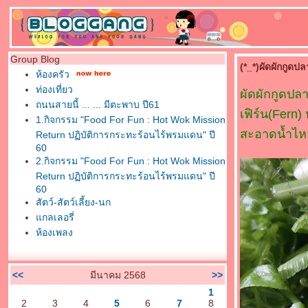
Group Blog
(*_*)ผัดผักกูดปล
ห้องครัว
ท่องเที่ยว
ผัดผักกูดปลา
ถนนสายนี้ ... ... มีตะพาบ ปี61
เฟิร์น(Fern)
1.กิจกรรม "Food For Fun : Hot Wok Mission
สะอาดน้ำไห
Return ปฏิบัติการกระทะร้อนไร้พรมแดน" ปี
60
2.กิจกรรม "Food For Fun : Hot Wok Mission
Return ปฏิบัติการกระทะร้อนไร้พรมแดน" ปี
60
สัตว์-สัตว์เลี้ยง-นก
กลเลอรี่
ห้องเพลง
<<
มีนาคม 2568
>>
1
2
3
4
5
6
7
8