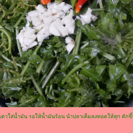
ตาใส่น้ำมัน รอให้น้ำมันร้อน นำปลาเค็มลงทอดให้สุก ตักขึ้