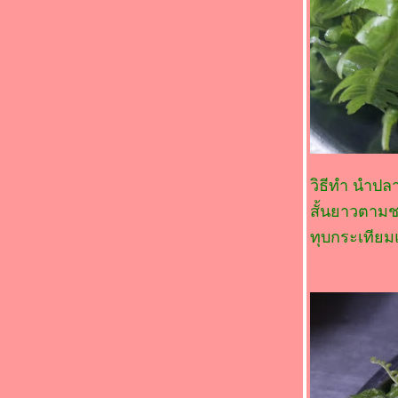
ผัดพริกแกงไก่
ก๋วยเตียวเส้นเล็กผัดขี้เมา
ข้าวผัดไก่งวง
กงจืดผักกวางตุ้งฮ่องเต้หมูสับ
ทอดมันหมูข้าวโพด
เห็ดยัดไส้หมูสับนึ่ง
วิธีทำ นำปลา
สั้นยาวตาม
ทุบกระเทียม