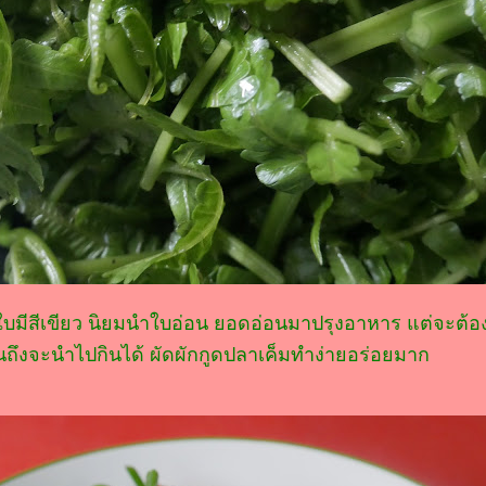
ว ใบมีสีเขียว นิยมนำใบอ่อน ยอดอ่อนมาปรุงอาหาร แต่จะต้
อนถึงจะนำไปกินได้ ผัดผักกูดปลาเค็มทำง่ายอร่อยมาก