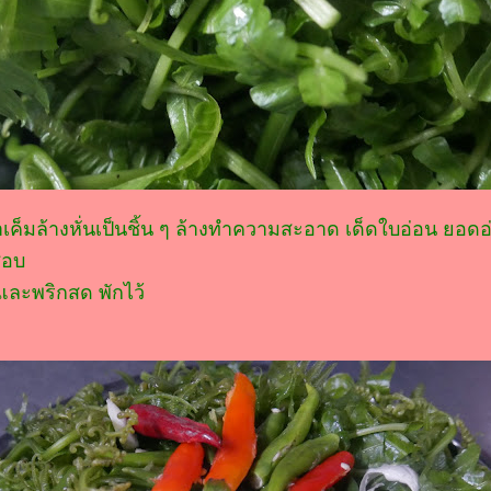
เค็มล้างหั่นเป็นชิ้น ๆ ล้างทำความสะอาด เด็ดใบอ่อน ยอดอ
ชอบ
และพริกสด พักไว้