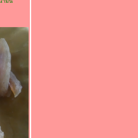
น้ำมัน