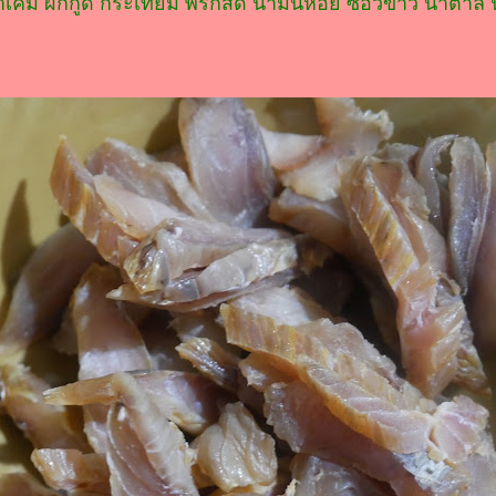
ค็ม ผักกูด กระเทียม พริกสด น้ำมันหอย ซีอิ๊วขาว น้ำตาล 