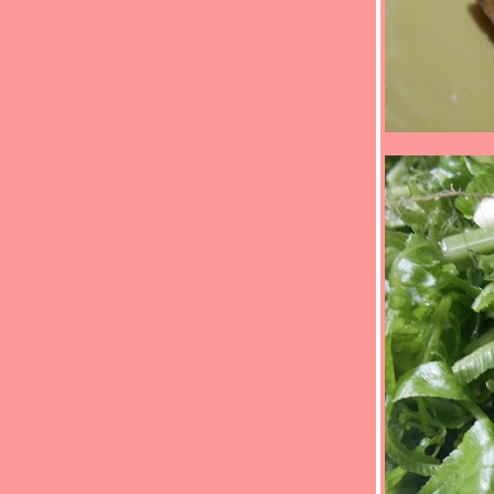
(*_*)แกงส้มยอดมะพร้าวปลาแซลมอน(*_*)
(*_*)ปลาสากทอดขมิ้น(*_*)
หอยเชลล์ผัดพริกขิง
ผัดพริกหนุ่มอกไก่
ผัดตับหมูต้นกระเทียมฝรั่ง (Leek)
กงส้มไก่ใส่ Brussels sprouts (กะหล่ำดาว
กะหล่ำปลีดาว)
กงส้มไก่หน่อไม้ฝรั่ง
ผัดตับไก่ใส่พริกหยวก
กล้วยหอมอบน้ำผึ้ง
ปลาทอดราดผัดเปรี้ยวหวาน
หมูสามชั้นผัดเต้าหู้ยี้
หมูอบผัดเต้าเจียวCourgette
กงส้มกระดูกหมูดอกกะหล่ำ
ำหมูแฮม
มะระขี้นกผัดกะปิ
กงส้มกระดูกหมูผักกาดดอง
สปาเก็ตตี้หมูสับ
ปลาต้มส้ม / ปลาต้มขมิ้น(แบบปักษ์ใต้)
กุ้งหมึกผัดน้ำพริกเผา
เป็ดอบผัดขิง