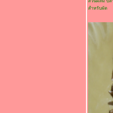
ส่วนผสม ปลาเ
(*_*)ผัดโป๊ยเซียน(*_*)
สำหรับผัด
(*_*)แตงไทยน้ำกะทิ(*_*)
(*_*)ห่อหมกปลาแซลมอน(*_*)
(*_*)ผัดผักกูดปลาเค็ม(*_*)
(*_*)แกงส้มกุ้งมะละกอ(*_*)
(*_*)ผัดฉ่าทะเล(*_*)
(*_*)ผัดผักปลังน้ำมันหอย(*_*)
(*_*)แกงส้มปลากะพงออดิบ(*_*)
(*_*)แกงไตปลาหน่อไม้(*_*)
(*_*)ยำสะเดาปลาทูทอด(*_*)
(*_*)ปลาหมึกนึ่งมะนาว(*_*)
(*_*)แกงเทโพปลาเค็มแห้ง(*_*)
(*_*)ผัดดอกแคกะปิปลาหมึก(*_*)
(*_*)ต้มปลากะพงใบมะขามอ่อน(*_*)
(*_*)กระดูกหมูต้มส้มแขกดอกไม้จีน(*_*)
(*_*)ต้มกะทิสายบัวปลาทูนึ่ง(*_*)
(*_*)ต้มปลาทูสดตะลิงปลิง(*_*)
(*_*)แกงส้มปลาแซลมอนหน่อไม้ดอง(*_*)
(*_*)แกงส้มปลาทูมันขี้หนู(*_*)
(*_*)แกงจืดมะระกระดูกหมูผักกาดดอง(*_*)