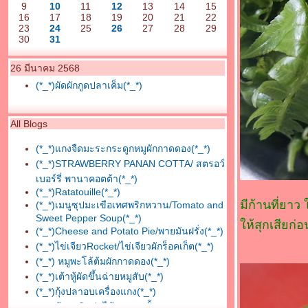
9
10
11
12
13
14
15
16
17
18
19
20
21
22
23
24
25
26
27
28
29
30
31
26 มีนาคม 2568
(*_*)ผัดผักกูดปลาเค็ม(*_*)
All Blogs
(*_*)แกงจืดมะระกระดูกหมูผักกาดดอง(*_*)
(*_*)STRAWBERRY PANAN COTTA/ สตรอว์
เบอร์รี่ พานาคอตต้า(*_*)
(*_*)Ratatouille(*_*)
มีก้านที่ยา
(*_*)เมนูซุปมะเขือเทศพริกหวาน/Tomato and
Sweet Pepper Soup(*_*)
ห้สุกเสียก่
(*_*)Cheese and Potato Pie/พายมันฝรั่ง(*_*)
(*_*)ไข่เจียวRocket/ไข่เจียวผักร็อคเก็ต(*_*)
(*_*) หมูพะโล้ต้มผักกาดดอง(*_*)
(*_*)เต้าหู้ผัดขึ้นฉ่ายหมูสับ(*_*)
(*_*)กุ้งปลาอบเครื่องแกง(*_*)
(*_*)ต้มกะทิหน่อไม้หมูสามชั้น(*_*)