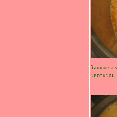
ผัดพริกแกงไก่
ก๋วยเตียวเส้นเล็กผัดขี้เมา
ข้าวผัดไก่งวง
กงจืดผักกวางตุ้งฮ่องเต้หมูสับ
ทอดมันหมูข้าวโพด
เห็ดยัดไส้หมูสับนึ่ง
ส่มะละกอ รอ
รสตามชอบ