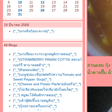
9
10
11
12
13
14
15
16
17
18
19
20
21
22
23
24
25
26
27
28
29
30
31
24 มีนาคม 2568
(*_*)แกงส้มกุ้งมะละกอ(*_*)
All Blogs
(*_*)แกงจืดมะระกระดูกหมูผักกาดดอง(*_*)
(*_*)STRAWBERRY PANAN COTTA/ สตรอว์
ส่วนผสม กุ้ง
เบอร์รี่ พานาคอตต้า(*_*)
(*_*)Ratatouille(*_*)
น้ำตาลปี๊บ 
(*_*)เมนูซุปมะเขือเทศพริกหวาน/Tomato and
Sweet Pepper Soup(*_*)
(*_*)Cheese and Potato Pie/พายมันฝรั่ง(*_*)
(*_*)ไข่เจียวRocket/ไข่เจียวผักร็อคเก็ต(*_*)
(*_*) หมูพะโล้ต้มผักกาดดอง(*_*)
(*_*)เต้าหู้ผัดขึ้นฉ่ายหมูสับ(*_*)
(*_*)กุ้งปลาอบเครื่องแกง(*_*)
(*_*)ต้มกะทิหน่อไม้หมูสามชั้น(*_*)