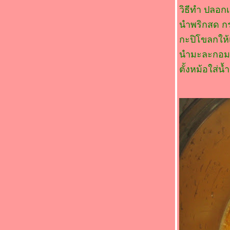
(*_*)แกงส้มยอดมะพร้าวปลาแซลมอน(*_*)
วิธีทำ ปลอก
(*_*)ปลาสากทอดขมิ้น(*_*)
นำพริกสด กร
หอยเชลล์ผัดพริกขิง
ผัดพริกหนุ่มอกไก่
กะปิโขลกให้เ
ผัดตับหมูต้นกระเทียมฝรั่ง (Leek)
นำมะละกอมาป
กงส้มไก่ใส่ Brussels sprouts (กะหล่ำดาว
ตั้งหม้อใส่น
กะหล่ำปลีดาว)
กงส้มไก่หน่อไม้ฝรั่ง
ผัดตับไก่ใส่พริกหยวก
กล้วยหอมอบน้ำผึ้ง
ปลาทอดราดผัดเปรี้ยวหวาน
หมูสามชั้นผัดเต้าหู้ยี้
หมูอบผัดเต้าเจียวCourgette
กงส้มกระดูกหมูดอกกะหล่ำ
ำหมูแฮม
มะระขี้นกผัดกะปิ
กงส้มกระดูกหมูผักกาดดอง
สปาเก็ตตี้หมูสับ
ปลาต้มส้ม / ปลาต้มขมิ้น(แบบปักษ์ใต้)
กุ้งหมึกผัดน้ำพริกเผา
เป็ดอบผัดขิง