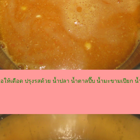
ให้เดือด ปรุงรสด้วย น้ำปลา น้ำตาลปี๊บ น้ำมะขามเปียก น