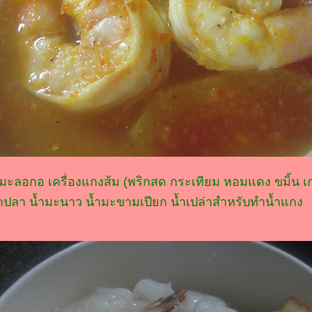
 มะลอกอ เครื่องแกงส้ม (พริกสด กระเทียม หอมแดง ขมิ้น เก
น้ำปลา น้ำมะนาว น้ำมะขามเปียก น้ำเปล่าสำหรับทำน้ำแกง