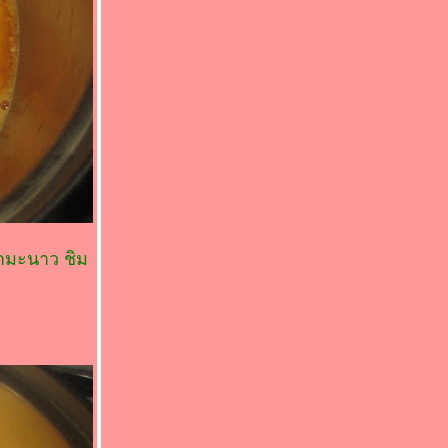
้ำมะนาว ชิม