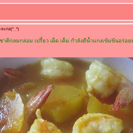
มะละกอ(*_*)
าติกลมกล่อม เปรี้ยว เผ็ด เค็ม กำลังดีน้ำแกงเข้มข้นอร่อ