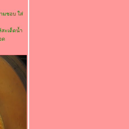
ตามชอบ ใส่
สะเด็ดน้ำ
ือด