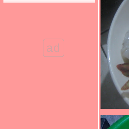
(*_*)น้ำพริกมะอึก/น้ำชุบลูกอึก(*_*)
(*_*)แกงจืดกวางตุ้งหมูสับ(*_*)
(*_*)น้ำพริกมะขามอ่อนแบบผัด(*_*)
(*_*)ผัดไทยกุ้งสด โบราณๆ สูตรของคุณยายที่
บ้าน(*_*)
(*_*)ไข่ไก่งวงต้ม กินได้นะจะบอกให้ (*_*)
ad
(*_*)น้ำชุบลูกม่วงเบา/น้ำพริกมะม่วงเบา(*_*)
(*_*)หมูผัดกะหล่ำดาว อาหารปิ่นโตไปวัดของ
คุณยาย(*_*)
(*_*)ข้าวผัดกุ้ง(*_*)
(*_*)กุยช่ายผัดตับหมู(*_*)
(*_*)ต้มจืดผักหวานเต้าหู้หมูสับ(*_*)
(*_*)ต้มเล้ง/เล้งแซ่บ(*_*)
(*_*)ผัดพริกแกงหมู กะหล่ำดาว(*_*)
(*_*)ตำมะเขือเปราะ/ซุปมะเขือ(*_*)
(*_*)ข้าวผัดแหนมตุ้มจิ๋ว (*_*)
(*_*)ต้มยำหัวปลากะพงน้ำใส(*_*)
(*_*)ผัดฟักทองใส่ไข่ เมนูเด็ก ๆ(*_*)
(*_*)ปลาจาระเม็ดขาวนึ่งเต้าเจี้ยว(*_*)
(*_*)ผัดดอกหอมใส่ตับหมู(*_*)