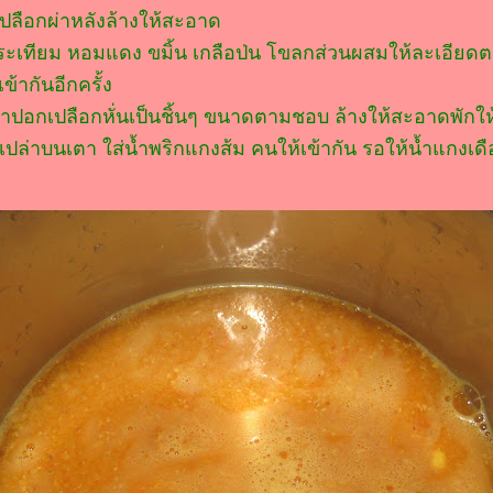
เปลือกผ่าหลังล้างให้สะอาด
ะเทียม หอมแดง ขมิ้น เกลือป่น โขลกส่วนผสมให้ละเอียด
ข้ากันอีกครั้ง
อกเปลือกหั่นเป็นชิ้นๆ ขนาดตามชอบ ล้างให้สะอาดพักให้
้ำเปล่าบนเตา ใส่น้ำพริกแกงส้ม คนให้เข้ากัน รอให้น้ำแกงเด