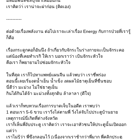
มีหมอฟันที่ชลบุรีผ่าเหมือนกัน
เราคิดว่า่ เราน่าจะผ่าก่อน (คิดเอง)
----------
ต่อด้วยเรื่องพลังงาน ต่อไปเราจะเล่าเรื่อง Energy กับการป่วยที่เรารู้
ก็คือ
เรื่องกระดูกคอก็อันนึง ถ้าเกี่ยวกับจักระในร่างกายจะเป็นจักระคอ
ต่น้องที่เคยทำเรกิ ให้เรา บอกเราว่า เป้นจักระหัวใจ
คือเรา ก็พยายามไปซ่อมจักระหัวใจ
นที่สุด เราก็ไปหาแพทย์แผนจีน แล้วพบว่า เราชี่พร่อง
ตอนนี้เลยเริ่มงดน้ำเย็น น้ำเข็ง งดผลไม้ธาตุเย็นที่ชื่นชอบ
นี่ดีว่า มะม่วง ไม่ใช่ธาตุเย็น
กินได้กินได้จ้า มะม่วงทั้งสุกดิบ ล้าลาลา (ดีใจ)
ล้วเราก็ทบทวนเรื่องการบาดเจ็บในอดีต เราพบว่า
1 ตอนเรา 5-6 ขวบ เราวิ่งไล่ตามพี่ วิ่งไล่จับไปประตูบ้านยา
เหตุการณ์นี่เกิดที่ต่างจังหวัด
เราก็เห็นพี่งับประตู เราคิดว่า เราจะเอาหัวชนให้ประตูนั้นเปิดออก
ต่ว่า
เราไม่รู้ว่า พี่ขึงกลอนไว้ (เนื่องจากเราช้ากว่าพี่มาก พี่คลิกประตู