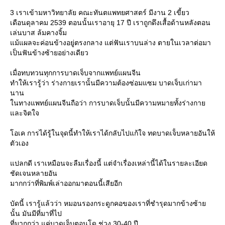
3 เราเข้ามหาวิทยาลัย คณะทันตแพทยศาสตร์ มีงาน 2 เขี้ยว
เดือนดุลาคม 2539 ตอนนั้นเราอายุ 17 ปี เราถูกดึงเสื้อด้านหลังตอน
เล่นบาส ล้มคางจิ้ม
ม้แผลจะค่อนข้างอยู่ตรงกลาง แต่ฟันเราบนล่าง ตายในเวลาต่อมา
เป็นฟันข้างซ้ายอย่างเดียว
เมื่อทบทวนทุกการบาดเจ็บจากแพทย์แผนจีน
ทำให้เรารู้ว่า ร่างกายเรานั้นมีความต้องซ่อมแซม บาดเจ็บเก่ามา
นาน
นทางแพทย์แผนจีนถือว่า การบาดเจ็บนั้นมีความหมายทั้งร่างกา
ละจิตใจ
อเค การได้รู้ในจุดนี้ทำให้เราได้กลับไปแก้ใจ ทดบาดเจ็่บหลายอันให้
ตัวเอง
ปลกดี เราเหมือนจะลืมเรื่องนี้ แต่จำเรื่องเหล่านี้ได้ในรายละเอียด
ชัดเจนหลายอัน
มากกว่าที่พิมพ์เล่าออกมาตอนนี้เสียอีก
บัดนี้ เรารู้แล้วว่า หมอนรองกระดูกคอของเราที่ชำรุดมากข้างซ้า
นั้น มันมีที่มาที่ไป
ที่มากกว่า แค่บาดเจ็บตอนโด ช่วง 30-40 ปี