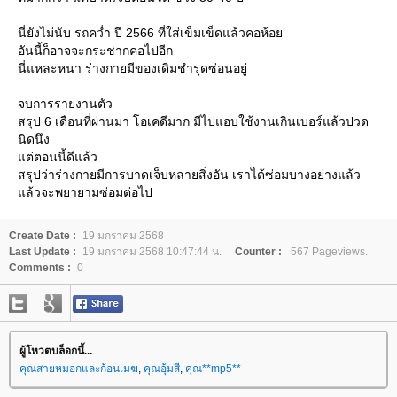
นี่ยังไม่นับ รถคว่ำ ปี 2566 ที่ใส่เข็มเข็ดแล้วคอห้อ
อันนี้ก็อาจจะกระชากคอไปอีก
นี่แหละหนา ร่างกายมีของเดิมชำรุดซ่อนอยู่
จบการรายงานตัว
สรุป 6 เดือนที่ผ่านมา โอเคดีมาก มีไปแอบใช้งานเกินเบอร์แล้วปวด
นิดนึง
ต่ตอนนี้ดีแล้ว
สรุปว่าร่างกายมีการบาดเจ็บหลายสิ่งอัน เราได้ซ่อมบางอย่างแล้ว
ล้วจะพยายามซ่อมต่อไป
Create Date :
19 มกราคม 2568
Last Update :
19 มกราคม 2568 10:47:44 น.
Counter :
567 Pageviews.
Comments :
0
ผู้โหวตบล็อกนี้...
คุณสายหมอกและก้อนเมฆ
,
คุณอุ้มสี
,
คุณ**mp5**