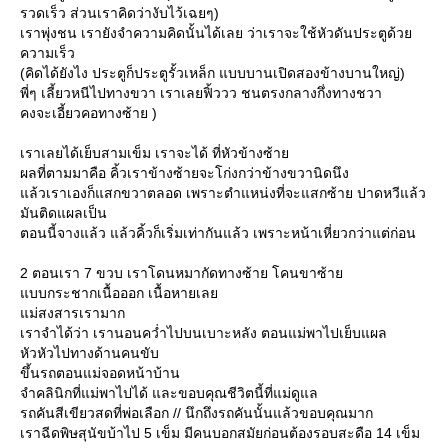
รวดเร็ว ส่วนเราคิดว่างับไว้เฉยๆ)
เราพุ่งชน เรายังจำความคิดนั้นได้เลย ว่าเราจะใช้หัวดันประตูด้ว
ความเร็ว
(คิดได้ยังไง ประตูก็ประตูรั้วเหล็ก แบบบานเปิดสองข้างบานใหญ่)
พี่ๆ เลี้ยวหนีไปทางขวา เราเลยฟิ้ววว ชนตรงกลางกึ่งทางชวา
คงจะเอี้ยวคอทางซ้าย )
เราเลยได้เย็บสามเข็ม เราจะได้ ที่หัวข้างซ้า
ผลที่ตามมาคือ คิ้วเราข้างซ้ายจะโก่งกว่าข้างขวานิดนึง
ล้วเราเองก็แสกขวาตลอด เพราะตำแหน่งที่จะแสกซ้าย ปาดหวีแล้ว
มันติดแผลเป็น
ตอนนี้จางแล้ว แล้วคิ้วก็เริ่มเท่ากันแล้ว เพราะหน้าเหี่ยวกว่าแต่ก่อน
2 ตอนเรา 7 ขวบ เราโดนหมากัดทางซ้าย โคนขาซ้า
บบกระชากเนื้อออก เนื้อหายเล
ม่สงสารเรามาก
เราจำได้ว่า เรานอนคว่ำไปบนเบาะหลัง ตอนแม่พาไปเย็บแผล
หัวหัวไปทางด้านคนขับ
ขึ้นรถตอนแม่จอดหน้าบ้าน
จำคลินิกที่แม่พาไปได้ และขอบคุณชีวิตนี้ที่แม่ดูแล
รถคันสีเขียวสดที่พ่อเลือก // นึกถึงรถคันนั้นแล้วขอบคุณมาก
เราฉีดพิษสุนัขบ้าไป 5 เข็ม มีคนบอกสมัยก่อนต้องรอบสะดือ 14 เข็ม