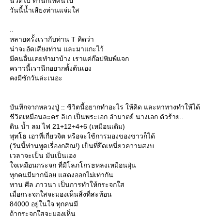
นวดไป ท่านก็เทศน์ไป
วันนี้น้ำเสียงท่านแจ่มใส
..
หลายครั้งเรากับท่าน T คิดว่า
น่าจะอัดเสียงท่าน และมาแกะไว้
มีคนอื่นเคยทำมาบ้าง เราแค่ก๊อปพิมพ์แจก
คราวนี้เรานึกอยากตั้งต้นเอง
คงมีซักวันล่ะเนอะ
บันทึกจากหลวงปู่ :: ชีวิตนี้อยากทำอะไร ให้คิด และหาทางทำให้ได้
ชีวิตเหมือนละคร ลิเก เป็นพระเอก อำมาตย์ นางเอก ตัวร้าย..
ดิน น้ำ ลม ไฟ 21+12+4+6 (เหมือนเดิม)
พุทโธ เอาที่เกี่ยวจิต หรือจะใช้การมองของขาวก็ได้
(วันนี้ท่านพูดเรื่องกสิณ!) เป็นที่ยึดเหนี่ยวความสงบ
เวลาจะเป็น มันเป็นเอง
จเหมือนกระจก ที่มีโลภโกรธหลงเหมือนฝุ่น
ทุกคนมีมากน้อย แสดงออกไม่เท่ากัน
ทาน ศีล ภาวนา เป็นการทำให้กระจกใส
เมื่อกระจกใสจะมองเห็นสิ่งที่สะท้อน
84000 อยู่ในใจ ทุกคนมี
ถ้ากระจกใสจะมองเห็น