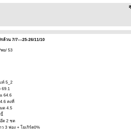
ส
ล้วน 7/7---25-26/11/10
/พย/ 53
ันท์ 5_2
ง 69.1
าน 64.6
4.6 คงที่
หมด 4.5
ี้
โอ๊ต 2 ชต
 ขาว 3 ฟอง + โยเกิร์ต0%