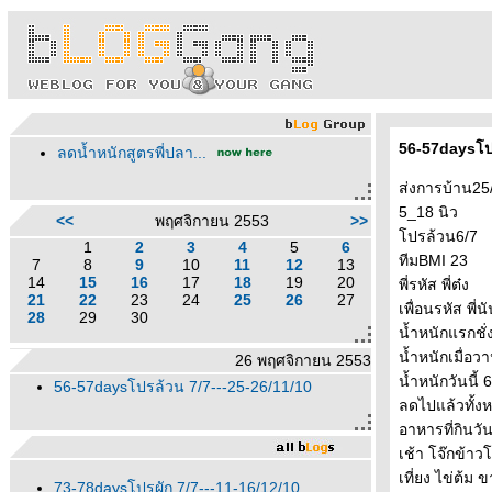
56-57daysโปร
ลดน้ำหนักสูตรพี่ปลา...
ส่งการบ้าน25
5_18 นิว
<<
พฤศจิกายน 2553
>>
ปรล้วน6/7
1
2
3
4
5
6
ทีมBMI 23
7
8
9
10
11
12
13
14
15
16
17
18
19
20
พี่รหัส พี่ต๋ง
21
22
23
24
25
26
27
เพื่อนรหัส พี่น
28
29
30
น้ำหนักแรกชั่
น้ำหนักเมื่อว
26 พฤศจิกายน 2553
น้ำหนักวันนี้ 6
56-57daysโปรล้วน 7/7---25-26/11/10
ลดไปแล้วทั้ง
อาหารที่กินวันน
เช้า โจ๊กข้าว
เที่ยง ไข่ต้ม
73-78daysโปรผัก 7/7---11-16/12/10