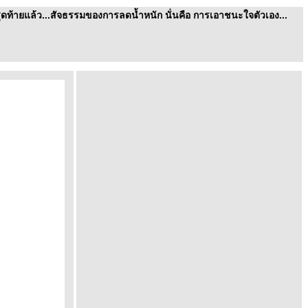
ุดท้ายแล้ว...สัจธรรมของการลดน้ำหนัก นั่นคือ การเอาชนะใจตัวเอง...