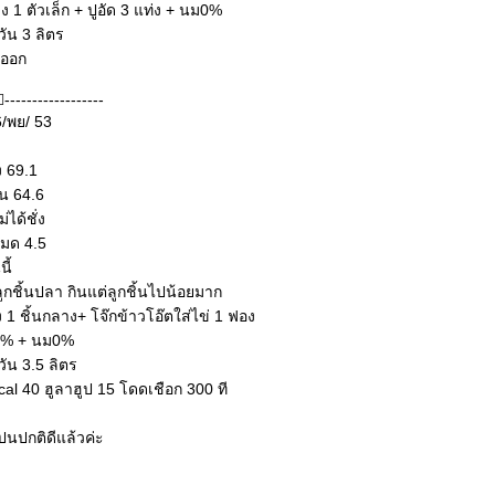
าง 1 ตัวเล็ก + ปูอัด 3 แท่ง + นม0%
งวัน 3 ลิตร
้ออก
------------------
6/พย/ 53
ง 69.1
าน 64.6
่ได้ชั่ง
หมด 4.5
ี้
ูกชิ้นปลา กินแต่ลูกชิ้นไปน้อยมาก
าง 1 ชิ้นกลาง+ โจ๊กข้าวโอ๊ตใส่ไข่ 1 ฟอง
ต 0% + นม0%
งวัน 3.5 ลิตร
ical 40 ฮูลาฮูป 15 โดดเชือก 300 ที
ปนปกติดีแล้วค่ะ