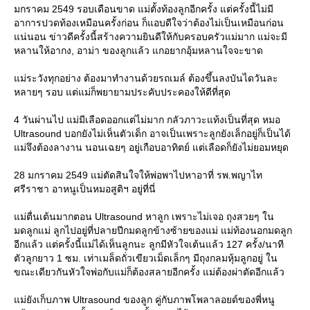
มกราคม 2549 รอบเดือนขาด แม่ตั้งท้องลูกอีกครั้ง แต่ครั้งนี้ไม่มี
อาการปวดท้องเหมือนครั้งก่อน ก็แอบดีใจว่าต้องไม่เป็นเหมือนก่อน
น่นอน ข่าวดีครั้งนี้สร้างความยินดีให้กับครอบครัวแม่มาก แม่จะมี
หลานให้อากง, อาม่า ของลูกแล้ว แกอยากอุ้มหลานใจจะขาด
ม่ระวังทุกอย่าง ต้องมาทำงานด้วยรถเมล์ ต้องขึ้นลงบันไดวันละ
หลายๆ รอบ แต่แม่ก็พยายามประคับประคองให้ดีที่สุด
4 วันผ่านไป แม่มีเลือดออกแต่ไม่มาก กลัวภาวะแท้งเป็นที่สุด หมอ
Ultrasound บอกยังไม่เห็นตัวเด็ก อาจเป็นเพราะลูกยังเล็กอยู่ก็เป็นได้
ม่จึงต้องลางาน นอนเฉยๆ อยู่เกือบอาทิตย์ แต่เลือดก็ยังไม่ยอมหยุด
28 มกราคม 2549 แม่ตัดสินใจให้พ่อพาไปหาอาที่ รพ.พญาไท
ศรีราชา อาหนูเป็นหมอสูติฯ อยู่ที่นี่
ม่ตื่นเต้นมากตอน Ultrasound หาลูก เพราะไม่เจอ ถุงสวยๆ ใน
มดลูกแม่ ลูกไปอยู่ที่ปลายปีกมดลูกข้างซ้ายของแม่ แม่ท้องนอกมดลูก
อีกแล้ว แต่ครั้งนี้แม่ได้เห็นลูกนะ ลูกมีหัวใจเต้นแล้ว 127 ครั้ง/นาที
ตัวลูกยาว 1 ซม. เท่าเมล็ดถั่วเขียวเม็ดเล็กๆ มีถุงกลมหุ้มลูกอยู่ ใน
ขณะเดียวกันหัวใจพ่อกับแม่ก็ต้องสลายอีกครั้ง แม่ต้องผ่าตัดอีกแล้ว
ม่ยังเก็บภาพ Ultrasound ของลูก คู่กับภาพโพลาลอยด์ของพี่หนู