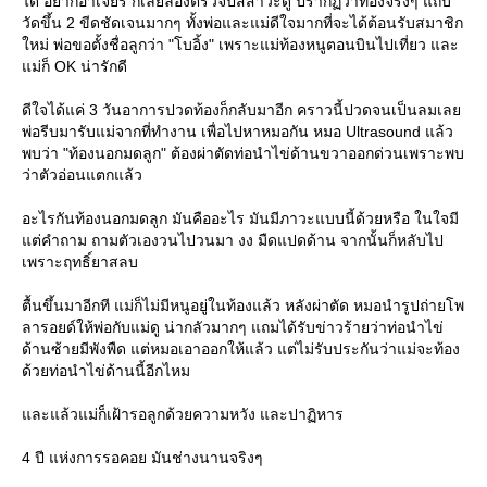
ได้ อยากอาเจียร ก็เลยลองตรวจปัสสาวะดู ปรากฏว่าท้องจริงๆ แถบ
วัดขึ้น 2 ขีดชัดเจนมากๆ ทั้งพ่อและแม่ดีใจมากที่จะได้ต้อนรับสมาชิก
หม่ พ่อขอตั้งชื่อลูกว่า "โบอิ้ง" เพราะแม่ท้องหนูตอนบินไปเที่ยว และ
ม่ก็ OK น่ารักดี
ดีใจได้แค่ 3 วันอาการปวดท้องก็กลับมาอีก คราวนี้ปวดจนเป็นลมเล
พ่อรีบมารับแม่จากที่ทำงาน เพื่อไปหาหมอกัน หมอ Ultrasound แล้ว
พบว่า "ท้องนอกมดลูก" ต้องผ่าตัดท่อนำไข่ด้านขวาออกด่วนเพราะพบ
ว่าตัวอ่อนแตกแล้ว
อะไรกันท้องนอกมดลูก มันคืออะไร มันมีภาวะแบบนี้ด้วยหรือ ในใจมี
ต่คำถาม ถามตัวเองวนไปวนมา งง มืดแปดด้าน จากนั้นก็หลับไป
เพราะฤทธิ์ยาสลบ
ตื้นขึ้นมาอีกที แม่ก็ไม่มีหนูอยู่ในท้องแล้ว หลังผ่าตัด หมอนำรูปถ่ายโพ
ลารอยด์ให้พ่อกับแม่ดู น่ากลัวมากๆ แถมได้รับข่าวร้ายว่าท่อนำไข่
ด้านซ้ายมีพังพืด แต่หมอเอาออกให้แล้ว แต่ไม่รับประกันว่าแม่จะท้อง
ด้วยท่อนำไข่ด้านนี้อีกไหม
ละแล้วแม่ก็เฝ้ารอลูกด้วยความหวัง และปาฏิหาร
4 ปี แห่งการรอคอย มันช่างนานจริงๆ