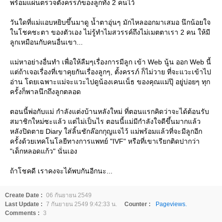
พร้อมแผ่นตรวจตั้งครรภ์ของลูกทั้ง 2 คนไว้
วันใดที่แม่แอบหยิบขึ้นมาดู น้ำตาอุ่นๆ มักไหลออกมาเสมอ นึกน้อยใจ
นโชคชะตา ของตัวเอง ไม่รู้ทำไมสวรรค์ถึงไม่เมตตาเรา 2 คน ให้มี
ลูกเหมือนกับคนอื่นเขา...
ม่หาอย่างอื่นทำ เพื่อให้ลืมๆเรื่องการมีลูก เข้า Web นู้น ออก Web นี้
ต่ถ้าเจอเรื่องที่เขาคุยกันเรื่องลูกๆ, ตั้งครรภ์ ก็ไม่วาย ที่จะแวะเข้าไป
อ่าน โดยเฉพาะแม่จะแวะไปดูน้องเคนเน็ธ ของคุณแม่ปุ๊ อยู่บ่อยๆ ทุก
ครั้งก็พาลนึกถึงลูกตลอด
ตอนนี้พ่อกับแม่ กำลังแต่งบ้านหลังใหม่ ที่ตอนแรกคิดว่าจะได้ต้อนรับ
สมาชิกใหม่ซะแล้ว แต่ไม่เป็นไร ตอนนี้แม่มีกำลังใจดีขึ้นมากแล้ว
หลังปิดตาย Diary ใส่ลิ้นชักล๊อกกุญแจไว้ แม่พร้อมแล้วที่จะมีลูกอีก
ครั้งด้วยเทคโนโลยีทางการแพทย์ "IVF" หรือที่เขาเรียกติดปากว่า
"เด็กหลอดแก้ว" นั่นเอง
ถ้าโชคดี เราคงจะได้พบกันอีกนะ...
Create Date :
06 กันยายน 2549
Last Update :
7 กันยายน 2549 9:42:33 น.
Counter :
Pageviews.
Comments :
3