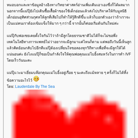
หมอบอกและหาข้อมูลอ้างอิงทางวิทยาศาสตร์อ่านเพิ่มเติมเอาเองซึ่งก็ได้ผลมาก
นอกจากนี้แม่ปุ๊ยังไปเดินซื้อเสื้อผ้าของใช้เด็กอ่อนแล้วส่งไปบริจาคให้กับมูลนิธิ
เด็กอ่อนอุทิศส่วนกุศลให้ลูกที่เสียไปก็ทำให้รู้สึกดีขึ้น แล้วก็บอกตัวเองว่าถ้าเราจะ
เป็นแม่คนเราต้องเข้มแข็งให้มาก ๆ กว่านี้ จากนั้นก็ค่อยเริ่มต้นกันใหม่ค่ะ
ม่ปุ๊กับพ่อเซธเคยตั้งใจกันไว้ว่าถ้ามีลูกโดยธรรมชาติไม่ได้ก็จะไม่ขอพึ่ง
เทคโนโลยีทางการแพทย์ไม่ว่าอยากจะมีลูกมาแค่ไหนก็ตาม แต่พอถึงวันนี้เห็นลูก
ล้วคิดย้อนกลับไปอีกทีแม่ปุ๊ต้องเปลี่ยนใจขอลองทุกวิถีทางเพื่อที่จะมีลูกให้ได้
น่นอนค่ะ ยังไงแม่ปุ๊ก็ขอเป็นกำลังใจให้คุณพ่อคุณแม่โบอิ้งสมหวังในการทำ IVF
ดยเร็ววันนะคะ
ม่ปุ๊แวะมาเยี่ยมบล๊อกคุณแม่โบอิ้งอยู่เรื่อย ๆ นะคะถึงแม้หลาย ๆ ครั้งก็ไม่ได้ทิ้ง
ข้อความอะไรไว้
ดย:
Lauderdale By The Sea