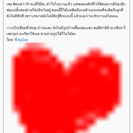
เลย คิดแต่ว่าถ้าจะมีก็มีค่ะ ทำใจไปนานแล้ว แต่พอคนทักทีไรก็คิดอยากมีน้องอีก
พ่อแม่ทั้งสองฝ่ายก็ยังมีหวังอยู่ ตอนนี้ก็ได้แต่คิดถึงแม่ตัวเองแทนที่จะคิดถึงลูกที่
ังไม่มีซักที เพราะขนาดยังไม่มียังรู้สึกแบบนี้ แล้วแม่เราจะรักเราแค่ไหนนะ
ว่างๆไปเยี่ยมที่ blog บ้างนะคะ ยังไม่มีรูปบ้านขึ้นเลยนะคะ พอดีสามีย้าย office ก็
เลยวุ่นๆ จะเรียกให้เธอ ช่วยถ่ายรูปให้ก็ไม่ได้ค่ะ
ดย:
พี่หมูน้อ